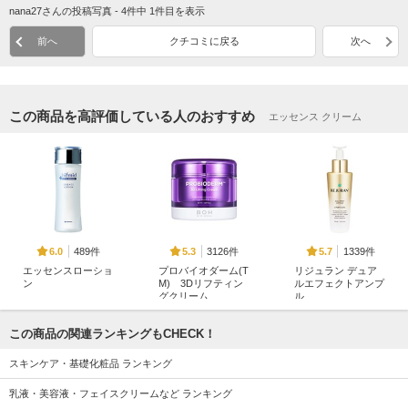
nana27さんの投稿写真 - 4件中 1件目を表示
前へ
クチコミに戻る
次へ
この商品を高評価している人のおすすめ
エッセンス クリーム
489件
3126件
1339件
6.0
5.3
5.7
エッセンスローショ
プロバイオダーム(T
リジュラン デュア
ン
M) 3Dリフティン
ルエフェクトアンプ
グクリーム
ル
ヒフミド
BIOHEAL BOH
リジュラン(REJURAN
COSMETICS)
この商品の関連ランキングもCHECK！
スキンケア・基礎化粧品 ランキング
乳液・美容液・フェイスクリームなど ランキング