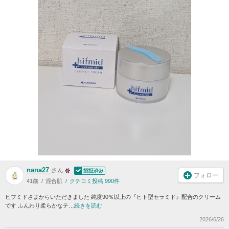
nana27
さん
フォロー
41歳
混合肌
クチコミ投稿 990件
ヒフミドさまからいただきました 純度90％以上の『ヒト型セラミド』配合のクリーム
です ふんわり柔らかなテ…
続きを読む
2026/6/26