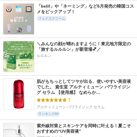
ーム
パワライジング セ
ランシング エッセ
「belif」や「ネーミング」など6月発売の韓国コス
ラム
ンスミルク
AESTURA
メをピックアップ！
SHISEIDO
Ｎ organic(エヌオーガ
フェイスクリーム
ニック)
＼みんなの顔が晴れますように！東北地方限定の
「旅するルルルン」が新登場💕／
ルルルン
314件
2111件
726件
5.7
5.6
5.4
モイスト クリーム
プライマーショット
プロバイオダーム(T
M) コラーゲンリ
イオナ エフ
アテニア
モデリングクリーム
BIOHEAL BOH
肌がもちっとしてツヤが出る、使いやすい美容液
でした。 資生堂 アルティミューン パワライジン
グ セラム 【使用感】 なめらか…
7
アルティミューン パワライジング セラム
ランキングIN
紫外線対策とスキンケアを同時に叶える！夏こそ
おすすめの“UV美容液”