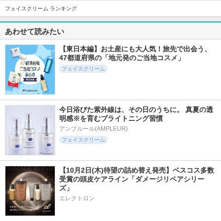
フェイスクリーム ランキング
520件
4927件
2520件
5.4
5.6
5.7
あわせて読みたい
PDRN＋ デイリーマ
オイデルミン エッ
レッドブレミッシュ
スク
センスローション
クリアスージングク
リーム
【東日本編】お土産にも大人気！旅先で出会う、
VT(ブイティー)
SHISEIDO
Dr.G(ドクタージー)
47都道府県の「地元発のご当地コスメ」
フェイスクリーム
今日浴びた紫外線は、その日のうちに。 真夏の透
12957件
717件
13631件
5.8
明感※を育むブライトニング習慣
5.5
5.3
ジェニフィック ア
リードルＳ PDRN+
エッセンスイン ク
アンプルール(AMPLEUR)
ルティメ セラム
セラム
レンジングフォーム
フェイスクリーム
ランコム
VT(ブイティー)
d プログラム
【10月2日(木)待望の詰め替え発売】ベスコス多数
受賞の頭皮ケアライン「ダメージリペアシリー
ズ」
エレクトロン
4299件
4994件
3159件
5.6
5.7
5.3
アトバリア365 クリ
アルティミューン
N organic Basic バ