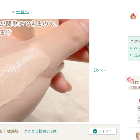
一覧へ
この
ベ
リ
次へ
【毎月
歳
敏感肌
クチコミ投稿
251
件
フォロー