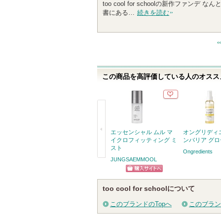
too cool for schoolの新作フ
0
書にある…
続きを読む
人
以
上
の
メ
ン
この商品を高評価している人のオススメ
バ
ー
に
お
気
に
エッセンシャル ムル マ
オングリディ
入
イクロフィッティング ミ
ンバリア グ
スト
り
Ongredients
JUNGSAEMMOOL
登
戻
録
る
ショッピン
さ
too cool for schoolについて
グサイトへ
れ
て
このブランドのTopへ
このブラン
い