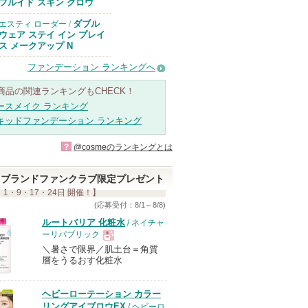
のお知らせがあ
フルイド スキン グロウ
ります
ダブル
エスティ ローダー
/
ウェア ステイ イン プレイ
ス メークアップ N
ファンデーション ランキングへ
商品の関連ランキングもCHECK！
ースメイク ランキング
キッドファンデーション ランキング
?
@cosmeのランキングとは
ブランドファンクラブ限定プレゼント
 1・9・17・24日 開催！】
(応募受付：8/1～8/8)
ルートバリア 化粧水
/ ネイチャ
ーリパブリック
＼暑さで限界／肌土台＝角質
現
層をうるおす化粧水
品
ヘビーローテーション カラー
リングアイブロウEX
/ ヘビーロ