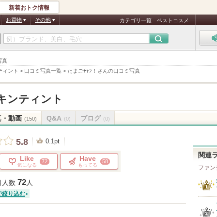
新着おトク情報
お買物
その他
カテゴリ一覧
ベストコスメ
ミ写真
ティント
>
口コミ写真一覧
>
たまごﾁｬﾝ！さんの口コミ写真
キンティント
真・動画
Q&A
ブログ
(150)
(0)
(0)
5.8
0.1pt
関連
Like
Have
72
58
気になる
もってる
ファン
72
目人数
人
で絞り込む