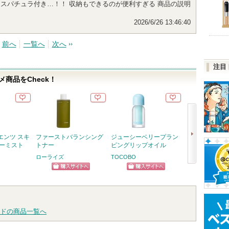
ァンデ なんとスパチュラ付き…！！ 収納もできるのが便利すぎる 商品の説明
2026/6/26 13:46:40
前へ
一覧へ
次へ
注目
商品をCheck！
エンツ スキ
ファーストバランシング
ジューシーベリープラン
ジェニフィック
ローミスト
トナー
ピングリップオイル
メ セラム
ローライズ
TOCOBO
ランコム
次
ショッピン
ショッピン
ショッ
へ
グサイトへ
グサイトへ
グサイ
ドの商品一覧へ