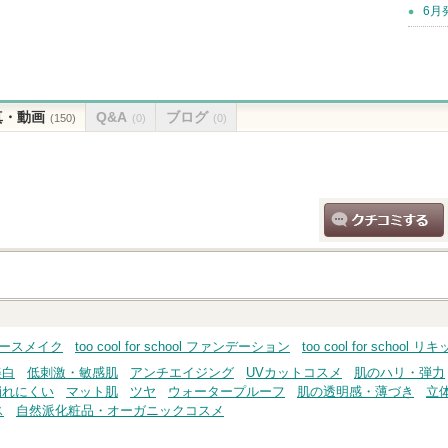
6月
真・動画
Q&A
ブログ
(150)
(0)
(0)
クチコミする
ol ベースメイク
too cool for school ファンデーション
too cool for scho
美白
低刺激・敏感肌
アンチエイジング
UVカットコスメ
肌のハリ・弾力
崩れにくい
マット肌
ツヤ
ウォータープルーフ
肌の透明感・薄づき
立
ス
自然派化粧品・オーガニックコスメ