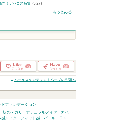
発売！デパコス特集
(5/27)
もっとみる
Like
Have
72
58
気になる
もってる
ベールスキンティント
ページの先頭へ
ol リキッドファンデーション
顔のテカリ
ナチュラルメイク
カバー
体感メイク
フィット感
パール・ラメ