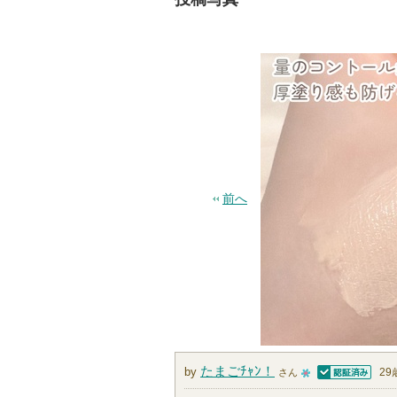
前へ
たまごﾁｬﾝ！
by
29
さん
認証済
1