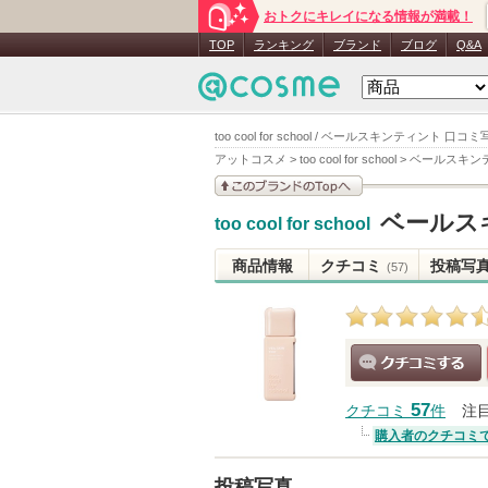
おトクにキレイになる情報が満載！
TOP
ランキング
ブランド
ブログ
Q&A
too cool for school / ベールスキンティント 口コ
アットコスメ
>
too cool for school
>
ベールスキン
このブランドの情報を
ベールス
too cool for school
見る
商品情報
クチコミ
投稿写
(57)
クチコミする
57
クチコミ
件
注
購入者のクチコミ
投稿写真