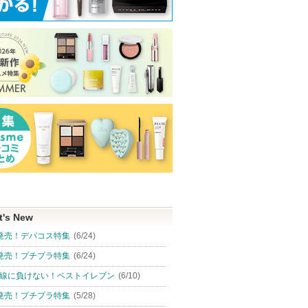
t's New
発売！デパコス特集
(6/24)
発売！プチプラ特集
(6/24)
線に負けない！ベストイレブン
(6/10)
発売！プチプラ特集
(5/28)