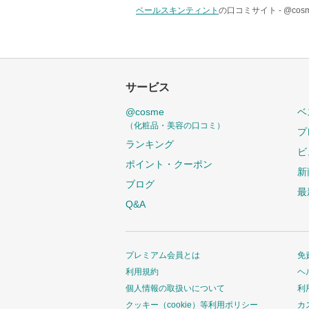
ベールスキンティント
の口コミサイト -
@co
サービス
@cosme
ベ
（化粧品・美容の口コミ）
プ
ランキング
ビ
ポイント・クーポン
新
ブログ
最
Q&A
プレミアム会員とは
免
利用規約
ヘ
個人情報の取扱いについて
利
クッキー（cookie）等利用ポリシー
カ