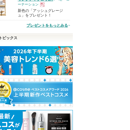
ーテーション
新色の「アッシュグレージ
現
ュ」をプレゼント！
プレゼントをもっとみる
品
トピックス
 アルティ
コレオロジーカットゼリ
エッセンシャルスキンヌ
Petal Drop Liqui
ー
ーダークッション
DEAR DAHLIA
FOODOLOGY
JUNGSAEMMOOL
ショッピ
ピン
ショッピン
グサイト
トへ
グサイトへ