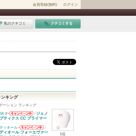
会員登録(無料)
ログイン
私のクチコミ
クチコミする
ランキング
デーション ランキング
ジェノ
SK-II
/
SK-IIからのお
プティクス CC プライマー
知らせがありま
す
ディオール
/
ディオールから
ディオール フォーエヴァー
1位