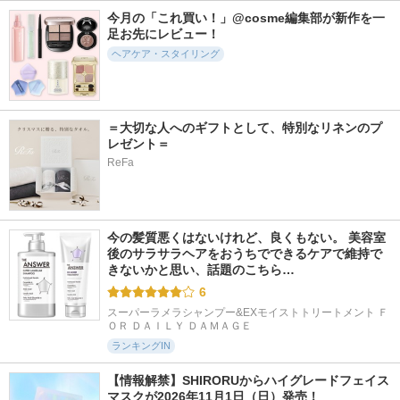
今月の「これ買い！」@cosme編集部が新作を一
444件
74件
168件
5.7
5.8
5.7
足お先にレビュー！
パンテーンEXP プ
PDRN dual essence
TaYU ヘアケアブ
ヘアケア・スタイリング
レステージダメージ
ースターセラム
libio
ケア シャンプー/コ
TaYU
ンディショナー
パンテーン
＝大切な人へのギフトとして、特別なリネンのプ
レゼント＝
ReFa
207件
223件
103件
5.8
5.6
5.5
パンテーン エクス
Linon モイストヘア
Moroccan hair oil
今の髪質悪くはないけれど、良くもない。 美容室
トラダメージリペア
ミルク
後のサラサラヘアをおうちでできるケアで維持で
etol.
美容液ヘアミルク
きないかと思い、話題のこちら…
Linon
洗い流さないトリー
トメント
6
パンテーン
スーパーラメラシャンプー&EXモイストトリートメント Ｆ
ＯＲ ＤＡＩＬＹ ＤＡＭＡＧＥ
ランキングIN
【情報解禁】SHIRORUからハイグレードフェイス
マスクが2026年11月1日（日）発売！