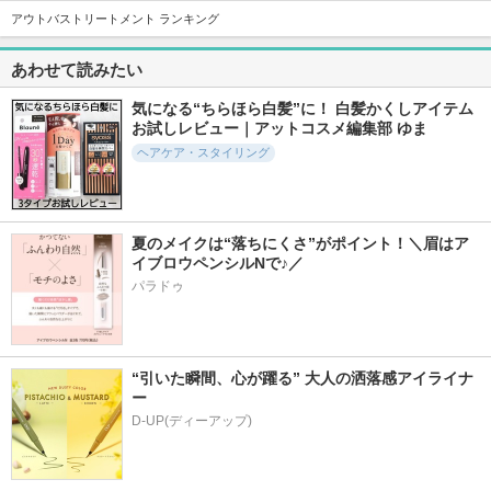
アウトバストリートメント ランキング
1502件
325件
1643件
5.0
5.7
6.0
あわせて読みたい
ストレートシャンプ
ミラクルズ ファイ
ワンダーシールド
ー/ストレートトリ
ンフレグランスコレ
サブリミック
ートメント
クション ホワイト
気になる“ちらほら白髪”に！ 白髪かくしアイテム
ティー＆ピオニーの
Straine
お試しレビュー｜アットコスメ編集部 ゆま
香り リラクシング
シャンプー／トリー
ヘアケア・スタイリング
トメント
パンテーン
夏のメイクは“落ちにくさ”がポイント！＼眉はア
イブロウペンシルNで♪／
パラドゥ
635件
217件
494件
5.8
5.7
5.7
アデノバイタル シ
私の美髪シャンプー
Linon ロックオイル
ャンプー
A-zyme
Linon
“引いた瞬間、心が躍る” 大人の洒落感アイライナ
サブリミック
ー
D-UP(ディーアップ)