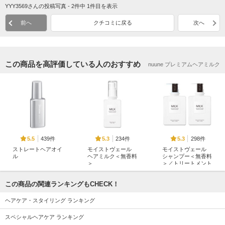
YYY3569さんの投稿写真 - 2件中 1件目を表示
前へ
クチコミに戻る
次へ
この商品を高評価している人のおすすめ
nuune プレミアムヘアミルク
439件
234件
298件
5.5
5.3
5.3
ストレートヘアオイ
モイストヴェール
モイストヴェール
ル
ヘアミルク＜無香料
シャンプー＜無香料
＞
＞／トリートメント
Straine
＜無香料＞
MILK.
MILK.
この商品の関連ランキングもCHECK！
ヘアケア・スタイリング ランキング
スペシャルヘアケア ランキング