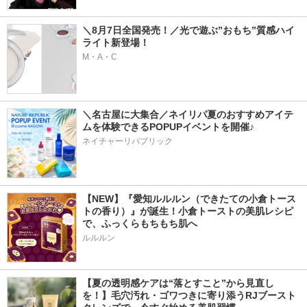
＼8月7日全国発売！／光で遊ぶ”おもち”質感ハイ
ライト新登場！
M・A・C
＼名古屋に大集合／ネイリパ夏のおすすめアイテ
ムを体験できるPOPUPイベントを開催♪
ネイチャーリパブリック
【NEW】『愛知ルルルン（できたての小倉トース
トの香り）』が誕生！小倉トーストの美肌レシピ
で、ふっくらもちもち肌へ
ルルルン
【夏の透明感ケアは“落とすこと”から見直し
を！】毛穴汚れ・ゴワつきに寄り添うRJブースト