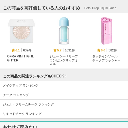
この商品を高評価している人のおすすめ
Petal Drop Liquid Blush
632件
1031件
382件
6.1
5.7
6.0
OFRA MINI HIGHLI
ジューシーベリープ
タッチインソール
GHTER
ランピングリップオ
チークブラッシャー
イル
OFRA
touch in SOL
TOCOBO
この商品の関連ランキングもCHECK！
メイクアップ ランキング
チーク ランキング
ジェル・クリームチーク ランキング
4613件
539件
1719件
5.3
5.5
5.2
フルーティーグラム
アーティストクッシ
ロウグロウジェルテ
リキッドチーク ランキング
ティント
ョンブラッシュ
ィント
Laka
JUNGSAEMMOOL
hince
あわせて読みたい