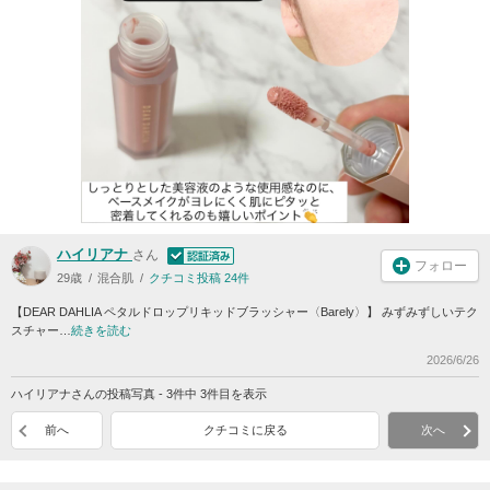
ハイリアナ
さん
フォロー
29歳
混合肌
クチコミ投稿 24件
【DEAR DAHLIA ペタルドロップリキッドブラッシャー〈Barely〉】 みずみずしいテク
スチャー…
続きを読む
2026/6/26
ハイリアナさんの投稿写真 - 3件中 3件目を表示
前へ
クチコミに戻る
次へ