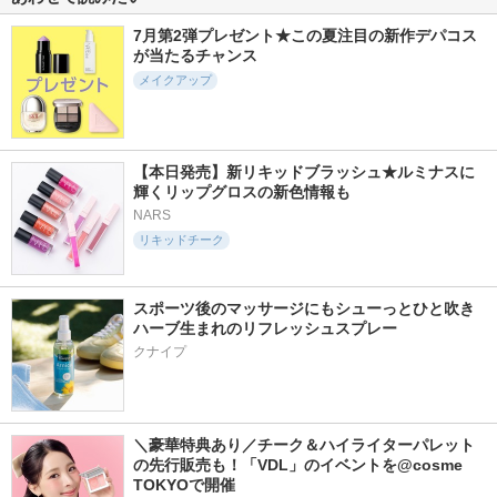
7月第2弾プレゼント★この夏注目の新作デパコス
が当たるチャンス
メイクアップ
345件
2627件
841件
6.0
5.2
5.3
デュー ドロップ テ
グロウリップティン
カールフィックスマ
ィント
ト
スカラ
【本日発売】新リキッドブラッシュ★ルミナスに
Coralhaze
オペラ
エチュード
輝くリップグロスの新色情報も
NARS
リキッドチーク
スポーツ後のマッサージにもシューっとひと吹き 
414件
1532件
2058件
5.7
ハーブ生まれのリフレッシュスプレー
5.1
5.0
キューミ―ボムショ
ハイパーリフトマス
アートクラス フロ
クナイプ
ットリッププランパ
カラ
ッタージュペンシル
ー
D-UP(ディーアップ)
too cool for school
AGARISM
＼豪華特典あり／チーク＆ハイライターパレット
の先行販売も！「VDL」のイベントを@cosme 
TOKYOで開催