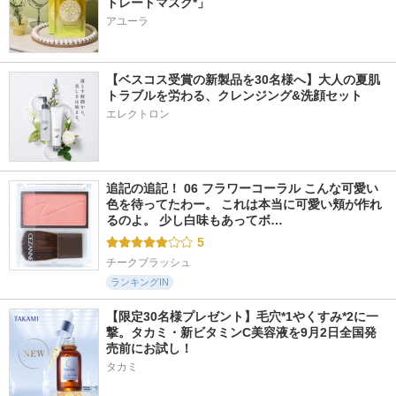
トレートマスク*」
アユーラ
【ベスコス受賞の新製品を30名様へ】大人の夏肌
トラブルを労わる、クレンジング&洗顔セット
エレクトロン
追記の追記！ 06 フラワーコーラル こんな可愛い
色を待ってたわー。 これは本当に可愛い頬が作れ
るのよ。 少し白味もあってボ…
5
チークブラッシュ
ランキングIN
【限定30名様プレゼント】毛穴*1やくすみ*2に一
撃。タカミ・新ビタミンC美容液を9月2日全国発
売前にお試し！
タカミ