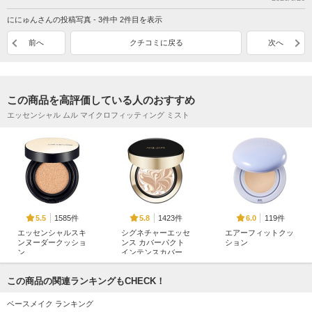
ににゅんさんの投稿写真 - 3件中 2件目を表示
前へ
クチコミに戻る
次へ
この商品を高評価している人のおすすめ
エッセンシャル ムル マイクロフィッティング ミスト
1585件
1423件
119件
5.5
5.8
6.0
エッセンシャルスキ
シグネチャーエッセ
エアーフィットクッ
ンヌーダークッショ
ンス カバーパクト
ション
ン
インテンスカバー
too cool for school
JUNGSAEMMOOL
AGE20'S(エージトウ
ェンティズ)
この商品の関連ランキングもCHECK！
ベースメイク ランキング