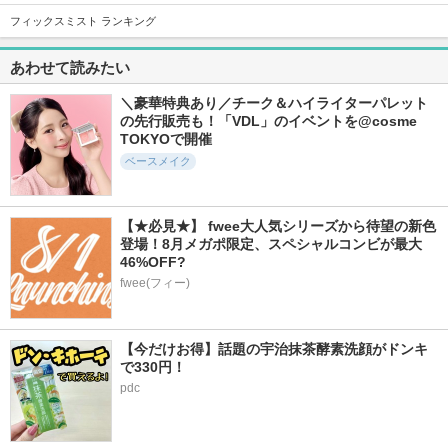
フィックスミスト ランキング
あわせて読みたい
573件
1104件
57件
5.6
5.8
5.8
ブラーカバークッシ
ソフトマットプレス
ベールスキンティン
＼豪華特典あり／チーク＆ハイライターパレット
ョン
トパウダー
ト
の先行販売も！「VDL」のイベントを@cosme 
LUNA
funnyelves 方里
too cool for school
TOKYOで開催
ベースメイク
【★必見★】 fwee大人気シリーズから待望の新色
登場！8月メガポ限定、スペシャルコンビが最大
46%OFF?
513件
356件
2654件
6.2
6.1
5.6
Black Perfection Co
fwee(フィー)
密着カバーファンデ
ニベアUV ディープ
ver Fit Cushion
ーション
プロテクト＆ケア
ジェル
VIDIVICI
GIVERNY
ニベア
【今だけお得】話題の宇治抹茶酵素洗顔がドンキ
で330円！
pdc