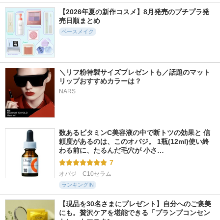
213件
247件
1921件
6.2
6.1
5.2
【2026年夏の新作コスメ】8月発売のプチプラ発
オブジェ ナチュラ
GLOW SKIN VEIL U
ロングラスティング
売日順まとめ
ルカバーファンデー
V
チップコンシーラー
ション
ベースメイク
favs
LUNA
OBgE
＼リフ粉特製サイズプレゼントも／話題のマット
リップおすすめカラーは？
NARS
113件
64件
248件
6.2
5.8
6.0
プロラスティング
ベルベットカバーク
UVソフトマットプ
フィニッシュパウダ
ッション
レストパウダー
ー
数あるビタミンC美容液の中で断トツの効果と 信
TAG
funnyelves 方里
JUNGSAEMMOOL
頼度があるのは、このオバジ。 1瓶(12ml)使い終
わる前に、たるんだ毛穴が 小さ…
7
オバジ　C10セラム
ランキングIN
【現品を30名さまにプレゼント】自分へのご褒美
にも。贅沢ケアを堪能できる「プランプコンセン