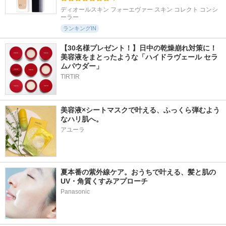
ディオールスキン フォーエヴァー スキン コレクト コンシ
ーラー
ランキングIN
【30名様プレゼント！】日中の乾燥崩れ対策に！
美容液をまとったような「ハイドラヴェール セラ
ムパウダー」
TIRTIR
美容液×シートマスクで叶える、ふっくら弾むよう
なハリ肌へ。
アユーラ
夏本番の紫外線ケア。おうちで叶える、髪と肌の
UV・角質くすみアプローチ
Panasonic