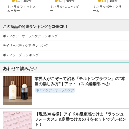
389件
495件
106件
6.1
5.7
5.8
ミネラルフィットス
ミネラルバスパウダ
ミネラルボディクリ
ムーサー
ー
ーム
イルコルポ
イルコルポ
イルコルポ
この商品の関連ランキングもCHECK！
ボディケア・オーラルケア ランキング
デイリーボディケア ランキング
246件
56件
1678件
5.8
5.0
5.2
ボディソープ ランキング
ミネラルボディシャ
ベビークリーム
アパガードクリスタ
インジェル
ル歯ブラシ
ピジョン
あわせて読みたい
イルコルポ
アパガード
業界人がこぞって沼る「モルトンブラウン」の“本
当の楽しみ方” | アットコスメ編集部 ぺぷ
ボディケア・オーラルケア
178件
799件
1028件
5.3
5.4
5.5
蒸気でじんわり 足
モイスチャライジン
ビーエヌディーアン
【現品30名様】アイドル級束感つけま『ラッシュ
シート
グローション
ダーアームクリーム
フォーカス』&定番つけまのりをセットでプレゼン
めぐりズム
セタフィル
BnD
ト！