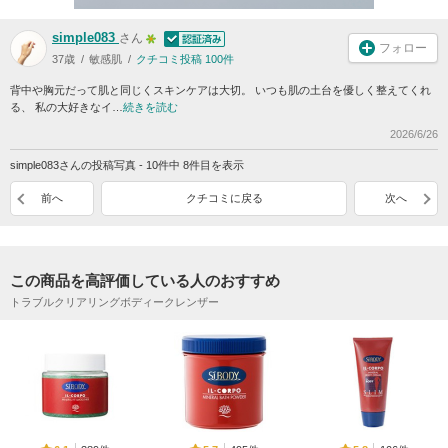
simple083
さん
フォロー
37歳
敏感肌
クチコミ投稿 100件
背中や胸元だって肌と同じくスキンケアは大切。 いつも肌の土台を優しく整えてくれ
る、 私の大好きなイ…
続きを読む
2026/6/26
simple083さんの投稿写真 - 10件中 8件目を表示
前へ
クチコミに戻る
次へ
この商品を高評価している人のおすすめ
トラブルクリアリングボディークレンザー