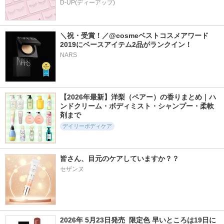
D-UP(ディーアップ)
＼祝・受賞！／@cosmeベストコスメアワード
2019にベースアイテム2品がランクイン！
300件
317件
335件
5.8
5.9
5.7
NARS
モアディーテ イノ
モアディーテ イノ
モアディーテ イノ
セントシフォンソー
セントシフォンソー
セントシフォンソー
プ サイレントハー
プ アモーローズ
プ ピュアサボン
ブ
MOIDITE
MOIDITE
【2026年最新】洋梨（ペアー）の香りまとめ｜ハ
MOIDITE
ンドクリーム・ボディミスト・シャンプー・柔軟
剤まで
デイリーボディケア
皆さん、目元のケアしていますか？？
1件
21件
213件
7.0
5.8
4.5
セザンヌ
オハナ・マハロ フ
レチノコラーゲン低
ボタニカルボディー
レグランスマッサー
分子300ネックカッ
ソープ マイルドケ
ジミルク ピカケ ア
サクリーム
ア
ウリィ
CKD
BOTANIST(ボタニス
OHANA MAHAALO
ト)
2026年 5月23日発売  限定色 早いところは19日に