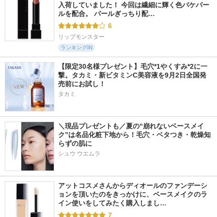
入荷していました！ 今回は繊細に輝く色バケパー
ルを配合。 パールぎっちり配…
6
リップモンスター
ランキングIN
【限定30名様プレゼント】毛穴*1やくすみ*2に一
撃。タカミ・新ビタミンC美容液を9月2日全国発
売前にお試し！
タカミ
＼現品プレゼントも／夏の“崩れないベースメイ
ク”は名品化粧下地から！毛穴・ベタつき・乾燥知
らずの肌に
シュウ ウエムラ
アットコスメさんからディオールのファンデーシ
ョンを頂いたのをきっかけに、ベースメイクのラ
イン使いをしてみたく購入しまし…
7