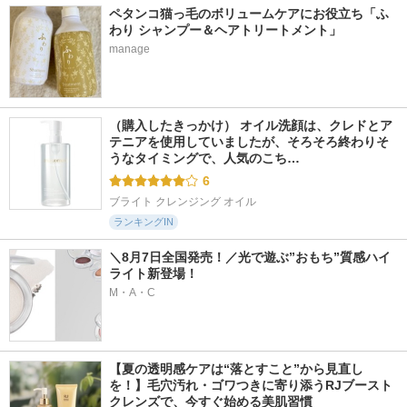
ペタンコ猫っ毛のボリュームケアにお役立ち「ふ
わり シャンプー＆ヘアトリートメント」
manage
（購入したきっかけ） オイル洗顔は、クレドとア
テニアを使用していましたが、そろそろ終わりそ
うなタイミングで、人気のこち…
6
ブライト クレンジング オイル
ランキングIN
＼8月7日全国発売！／光で遊ぶ”おもち”質感ハイ
ライト新登場！
M・A・C
【夏の透明感ケアは“落とすこと”から見直し
を！】毛穴汚れ・ゴワつきに寄り添うRJブースト
クレンズで、今すぐ始める美肌習慣