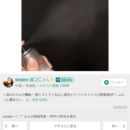
sorairo･☆ﾟ:*:ﾟ
さん
フォロー
47歳
乾燥肌
クチコミ投稿 1789件
＼3in1のマルチ機能／ 朝ミストでうるおい感与えて ベースメイクの密着感UP！ ふわ
っと霧みたい。 と…
続きを読む
2026/6/26
sorairo･☆ﾟ:*:ﾟさんの投稿写真 - 3件中 2件目を表示
前へ
クチコミに戻る
次へ