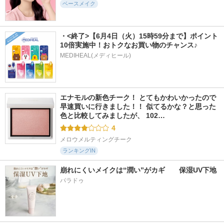
ベースメイク
TAG
LUNA
Dr.G(ドクタージー)
・<終了>【6月4日（火）15時59分まで】ポイント
10倍実施中！おトクなお買い物のチャンス♪
MEDIHEAL(メディヒール)
57件
2654件
1495件
5.8
5.6
5.3
ベールスキンティン
ニベアUV ディープ
ダーマシンコンシー
ト
プロテクト＆ケア
ラー
エナモルの新色チーク！ とてもかわいかったので
ジェル
too cool for school
23yearsold
早速買いに行きました！！ 似てるかな？と思った
ニベア
色と比較してみましたが、 102…
4
メロウメルティングチーク
ランキングIN
崩れにくいメイクは“潤い”がカギ　　保湿UV下地
パラドゥ