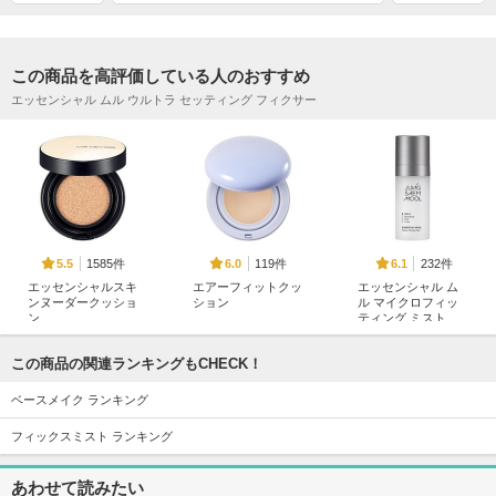
この商品を高評価している人のおすすめ
エッセンシャル ムル ウルトラ セッティング フィクサー
1585件
119件
232件
5.5
6.0
6.1
エッセンシャルスキ
エアーフィットクッ
エッセンシャル ム
ンヌーダークッショ
ション
ル マイクロフィッ
ン
ティング ミスト
too cool for school
JUNGSAEMMOOL
JUNGSAEMMOOL
この商品の関連ランキングもCHECK！
ベースメイク ランキング
フィックスミスト ランキング
1423件
113件
247件
5.8
6.2
6.1
あわせて読みたい