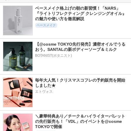
シグネチャーエッセ
プロラスティング
GLOW SKIN VEIL U
ンス カバーパクト
フィニッシュパウダ
V
ベースメイク格上げの朝の新習慣！「NARS」
インテンスカバー
ー
『ライトリフレクティング クレンジングオイル』
favs
AGE20'S(エージトウ
JUNGSAEMMOOL
の魅力や使い方を徹底解説
ェンティズ)
ベースメイク
【@cosme TOKYO先行発売】濃密オイルでうる
おう。SANTALの新ボディーソープ＆ミルク
BOTANIST(ボタニスト)
439件
1104件
513件
6.0
5.8
6.2
ロングラスティング
ソフトマットプレス
Black Perfection Co
チップコンシーラー
トパウダー
ver Fit Cushion
カバーフィットEX
funnyelves 方里
VIDIVICI
毎年大人気！クリスマスコフレの予約販売を開始
LUNA
しました★
エトヴォス
＼豪華特典あり／チーク＆ハイライターパレット
64件
652件
573件
5.8
5.8
5.6
の先行販売も！「VDL」のイベントを@cosme 
ベルベットカバーク
ブラックスネイルグ
ブラーカバークッシ
TOKYOで開催
ッション
ルタチオントーンア
ョン
ップサン