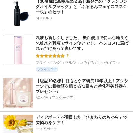
【30名様に豪華現品２品】新発売の「クレンジン
グオイルブラック」と「ぷるるんフェイスマスク
一枚」のセット
SHIRORU
乳液も新しくしました。 美白使用で使い心地良く 
化粧水と乳液でライン使いです。 ベスコスに選ば
れるだけあって良いです。
7
ブライトニング エマルジョン みずみずしいタイプ ca
ランキングIN
【現品10名様】目もとケア研究10年以上！アクシ
ージアの眼輪筋を鍛える*1目もと特化型美顔器を
プレゼント♪
AXXZIA（アクシージア）
ディアボーテが着目した「ひまわりのちから」で
髪悩みをケア！
ディアボーテ