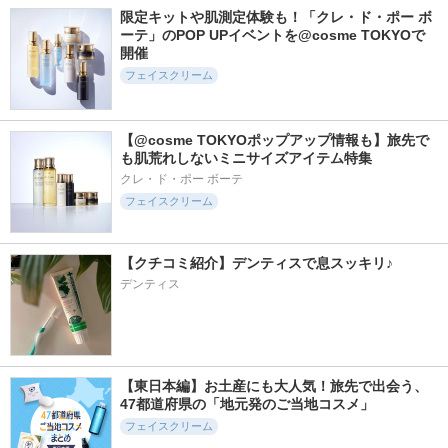
限定キットや肌測定体験も！「クレ・ド・ポー ボ
Dr.G(ドクタージー)
Dr.G(ドクタージー)
Dr.G(ドクタージー)
ーテ」のPOP UPイベントを@cosme TOKYOで
開催
フェイスクリーム
【@cosme TOKYOポップアップ情報も】旅先で
12953件
525件
11666件
5.8
6.0
5.2
も肌荒れしないミニサイズアイテム特集
ジェニフィック ア
レッドブレミッシュ
PDRN ヒアルロン酸
ルティメ セラム
クイックPHAシート
100 セラム
クレ・ド・ポー ボーテ
マスク
ランコム
フェイスクリーム
Anua
Dr.G(ドクタージー)
【クチコミ紹介】デンティスで息スッキリ♪
デンティス
17332件
316件
1338件
5.6
5.8
5.7
スキンクリア クレ
バクチオールポアジ
リジュラン デュア
ンズ オイル アロマ
ェットセラム
ルエフェクトアンプ
【東日本編】お土産にも大人気！旅先で出会う、
タイプ リフレシン
ル
Dr.G(ドクタージー)
47都道府県の「地元発のご当地コスメ」
グシトラスの香り
リジュラン(REJURAN
フェイスクリーム
アテニア
COSMETICS)