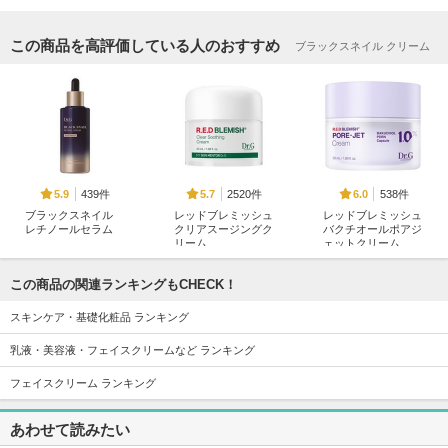
この商品を高評価している人のおすすめ
ブラックスネイル クリーム
439件
2520件
538件
5.9
5.7
6.0
ブラックスネイル
レッドブレミッシュ
レッドブレミッシュ
レチノールセラム
クリアスージングク
バクチオールポアジ
リーム
ェットクリーム
Dr.G(ドクタージー)
Dr.G(ドクタージー)
Dr.G(ドクタージー)
この商品の関連ランキングもCHECK！
スキンケア・基礎化粧品 ランキング
乳液・美容液・フェイスクリームなど ランキング
フェイスクリーム ランキング
550件
484件
357件
5.8
5.7
5.8
レッドブレミッシュ
ブラックスネイルコ
ザ・モイスチャーバ
あわせて読みたい
クリアモイスチャー
ラーゲントゥーミス
リアDリキッドトナ
クリーム
トセラム
ー