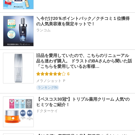
＼今だけ20％ポイントバック／クチコミ１位獲得
の人気美容液を限定キットで！
ランコム
357件
427件
1117件
6.0
5.9
5.9
レッドブレミッシュ
ブラックスネイルレ
ガラクトポアオーツ
ヒアルシカセラム
チノールアンプル
ートナー
Dr.G(ドクタージー)
Dr.G(ドクタージー)
SAM'U
旧品を愛用していたので、こちらのリニューアル
品も迷わず購入。 ドラストのBAさんから聞いた話 
「こちらを愛用しているお客様…
6
メラノショット Ｐ
ランキングIN
【ベスコス30冠*】トリプル薬用クリーム 人気*の
ヒミツをご紹介！
ドクターケイ