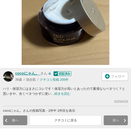
cocoにゃん。
さん
フォロー
39歳
混合肌
クチコミ投稿 205件
ハリ・保湿力にはまさにコレです！保湿力が高いとあったので夏場ならベタつく？と
思いきや、全くベタつかずに使い…
続きを読む
2026/6/26
cocoにゃん。さんの投稿写真 - 1件中 1件目を表示
前へ
クチコミに戻る
次へ