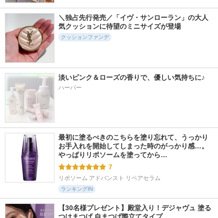
922件
2654件
5841件
5.2
5.6
5.7
＼独占先行発売／「イヴ・サンローラン」の大人
コンシールブレンダ
ニベアUV ディープ
タンイドル ウルト
気クッションに待望のミニサイズが登場
ーパレット
プロテクト＆ケア
ラ ウェア リキッド
ジェル
N
クッションファンデ
LUNA
ニベア
ランコム
淡いピンク＆ローズの香りで、優しい気持ちに♪
ハーバー
1104件
183件
152件
5.8
5.0
5.3
ソフトマットプレス
ブラッシュオンUV
ロングラスティング
トパウダー
パウダー
コレクター
funnyelves 方里
スキンガーディアン
LUNA
最初に塗るべきのこちらを塗り忘れて、うっかり
お手入れを開始してしまった時のがっかり感…。
やっぱりリポソームを塗ってから…
7
リポソーム アドバンスト リペアセラム
ランキングIN
【30名様プレゼント】殿堂入り！デジャヴュ 塗る
つけまつげ 自まつげ際立てタイプ