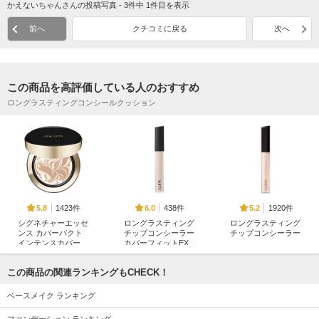
かえないちゃんさんの投稿写真 - 3件中 1件目を表示
前へ
クチコミに戻る
次へ
この商品を高評価している人のおすすめ
ロングラスティングコンシールクッション
1423件
438件
1920件
5.8
6.0
5.2
シグネチャーエッセ
ロングラスティング
ロングラスティング
ンス カバーパクト
チップコンシーラー
チップコンシーラー
インテンスカバー
カバーフィットEX
LUNA
AGE20'S(エージトウ
LUNA
ェンティズ)
この商品の関連ランキングもCHECK！
ベースメイク ランキング