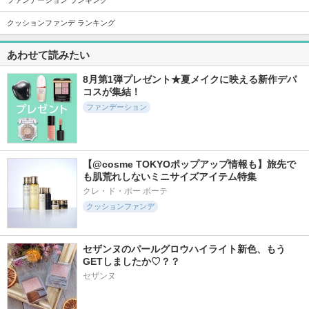
ファンデーション ランキング
クッションファンデ ランキング
258件
488件
573件
5.7
5.5
5.6
あわせて読みたい
スキンレイヤリング
ヴェールヌーディ
ブラーカバークッシ
フォーミュラBB
エッセンスパクトグ
ョン
ロウ
8月第1弾プレゼント★夏メイクに映える新作デパ
LUNA
LUNA
AGE20'S(エージトウ
コスが集結！
ェンティズ)
ファンデーション
【@cosme TOKYOポップアップ情報も】旅先で
も肌荒れしないミニサイズアイテム特集
123件
328件
260件
5.8
5.4
5.7
クレ・ド・ポー ボーテ
プロフォトフィニッ
クラウドフィルター
ビタシースキンケア
クッションファンデ
シャークリーンパウ
クッション
トンアップ化粧下地
ダー
エチュード
AGE20'S(エージトウ
LUNA
ェンティズ)
セザンヌのパールグロウハイライト新色、もう
GETしましたか♡？？
セザンヌ