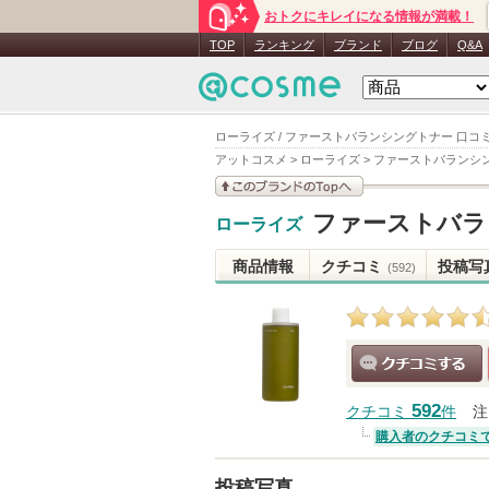
おトクにキレイになる情報が満載！
TOP
ランキング
ブランド
ブログ
Q&A
ローライズ / ファーストバランシングトナー 口コ
アットコスメ
>
ローライズ
>
ファーストバランシ
このブランドの情報を
ファーストバラ
ローライズ
見る
商品情報
クチコミ
投稿写
(592)
クチコミする
592
クチコミ
件
注
購入者のクチコミ
投稿写真