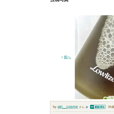
前へ
airi__cosme
by
36
さん
認証済
1