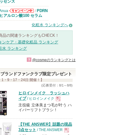
知らせがありま
ッセンス
す
PDRN
Anua
/
Anuaからのお
ヒアルロン酸100 セラム
知らせがありま
す
化粧水 ランキングへ
商品の関連ランキングもCHECK！
キンケア・基礎化粧品 ランキング
粧水 ランキング
?
@cosmeのランキングとは
ブランドファンクラブ限定プレゼント
 1・9・17・24日 開催！】
(応募受付：8/1～8/8)
ヒロインメイク ラッシュハ
イプ
/ ヒロインメイク
主役級 立体美まつ毛が叶う ハ
現
イパーリフトブラシ！
品
【THE ANSWER】話題の現品
3点セット
/ THE ANSWER