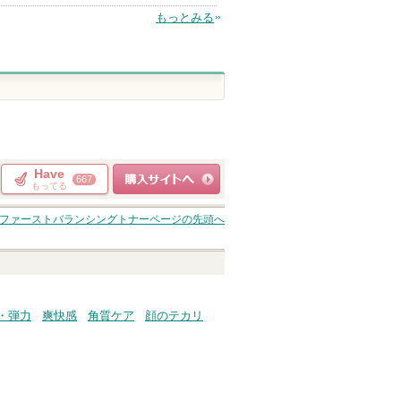
もっとみる
Have
667
もってる
ショッピングサイト
ファーストバランシングトナー
ページの先頭へ
へ
・弾力
爽快感
角質ケア
顔のテカリ