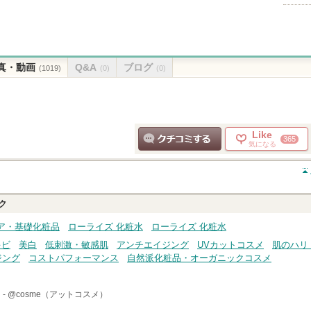
真・動画
Q&A
ブログ
(1019)
(0)
(0)
Like
365
気になる
クチコミする
ク
ア・基礎化粧品
ローライズ 化粧水
ローライズ 化粧水
キビ
美白
低刺激・敏感肌
アンチエイジング
UVカットコスメ
肌のハリ
ジング
コストパフォーマンス
自然派化粧品・オーガニックコスメ
 -
@cosme（アットコスメ）