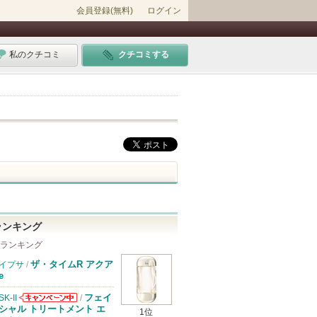
会員登録(無料)
ログイン
私のクチコミ
クチコミする
ランキング
 ランキング
ザ・タイムR アクア
イプサ
/
e
フェイ
SK-II
/
SK-IIからのお
シャル トリートメント エ
1位