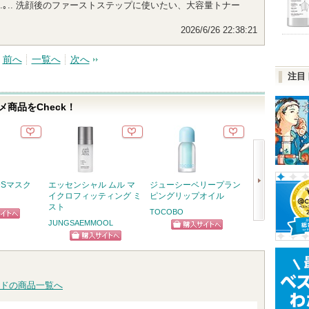
 ｡..｡.. 洗顔後のファーストステップに使いたい、大容量トナー
2026/6/26 22:38:21
前へ
一覧へ
次へ
注目
商品をCheck！
DSマスク
エッセンシャル ムル マ
ジューシーベリープラン
ガラクトポアセ
イクロフィッティング ミ
ピングリップオイル
SAM'U
スト
TOCOBO
JUNGSAEMMOOL
ピン
ショッ
次
ショッピン
トへ
グサイ
へ
ショッピン
グサイトへ
グサイトへ
ドの商品一覧へ