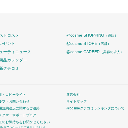
ストコスメ
@cosme SHOPPING
（通販）
レゼント
@cosme STORE
（店舗）
ューティニュース
@cosme CAREER
（美容の求人）
商品カレンダー
新クチコミ
責・コピーライト
運営会社
ルプ・お問い合わせ
サイトマップ
用規約違反に関するご連絡
@cosmeクチコミランキングについて
スタマーサポートブログ
在のお気持ちをお聞かせください
満足度アンケートにご協力ください）