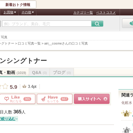
新着おトク情報
お買物
その他
カテゴリ一覧
ベストコスメ
ミ写真
ングトナー
>
口コミ写真一覧
>
airi__cosmeさんの口コミ写真
ンシングトナー
真・動画
Q&A
ブログ
(1019)
(0)
(0)
5.9
3.4pt
関連
Like
Have
365
667
気になる
もってる
化粧水
ショッピングサイトへ
365
目人数
人
で絞り込む