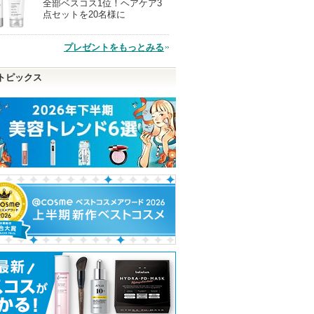
全部ベスコス1位！ヘアケア3
現
点セットを20名様に
品
プレゼントをもっとみる
トピックス
ラム
ガラクトポアオーツート
コレオロジーカットゼリ
エッセンシャル
ナー
ー
ーダークッショ
SAM'U
FOODOLOGY
JUNGSAEMMOO
ピン
ショッピン
ショッピ
トへ
グサイトへ
グサイト