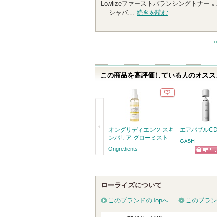
Lowlizeファーストバランシングトナー
0
シャバ…
続きを読む
人
以
上
の
メ
ン
この商品を高評価している人のオススメ
バ
ー
に
お
気
に
オングリディエンツ スキ
エアバブルC
入
ンバリア グローミスト
GASH
り
Ongredients
登
ショッ
戻
録
グサイ
る
さ
ローライズについて
れ
て
このブランドのTopへ
このブラン
い