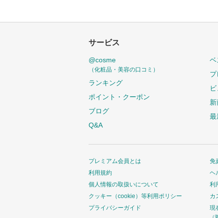
サービス
@cosme
ベ
（化粧品・美容の口コミ）
プ
ランキング
ビ
ポイント・クーポン
新
ブログ
最
Q&A
プレミアム会員とは
免
利用規約
ヘ
個人情報の取扱いについて
利
クッキー（cookie）等利用ポリシー
カ
プライバシーガイド
現
（