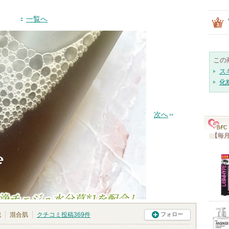
一覧へ
この
ス
化
次へ
【毎月
歳
混合肌
クチコミ投稿
369
件
フォロー