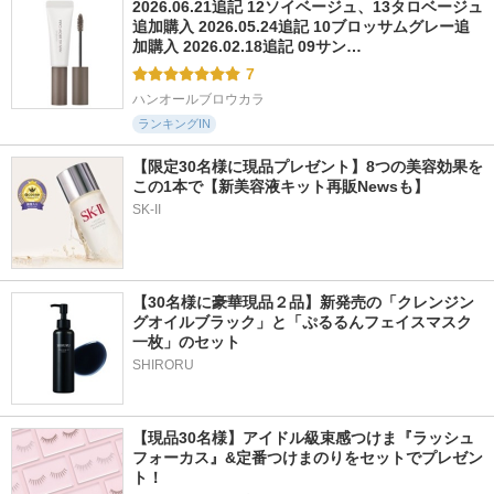
2026.06.21追記 12ソイベージュ、13タロベージュ
追加購入 2026.05.24追記 10ブロッサムグレー追
加購入 2026.02.18追記 09サン…
7
ハンオールブロウカラ
ランキングIN
【限定30名様に現品プレゼント】8つの美容効果を
この1本で【新美容液キット再販Newsも】
SK-II
【30名様に豪華現品２品】新発売の「クレンジン
グオイルブラック」と「ぷるるんフェイスマスク
一枚」のセット
SHIRORU
【現品30名様】アイドル級束感つけま『ラッシュ
フォーカス』&定番つけまのりをセットでプレゼン
ト！