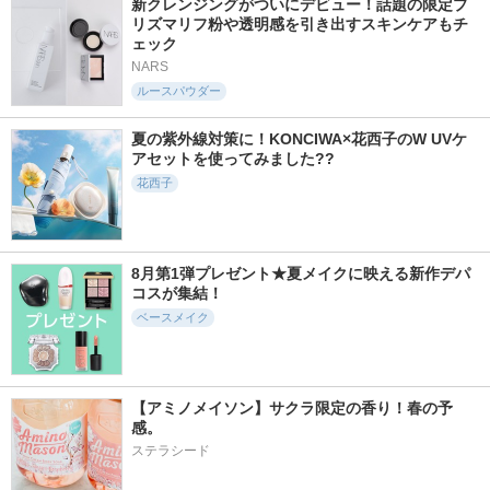
新クレンジングがついにデビュー！話題の限定プ
3249件
478件
2142件
5.2
5.9
4.9
リズマリフ粉や透明感を引き出すスキンケアもチ
D-UVシールド トー
玉容桃花ルースパウ
スポットメンテパウ
ェック
ンアップ
ダー UV
ダー
NARS
アスタリフト
花西子
muice
ルースパウダー
夏の紫外線対策に！KONCIWA×花西子のW UVケ
アセットを使ってみました??
花西子
2732件
11357件
2155件
5.4
5.6
5.4
ライトリフレクティ
ルース パウダー
アンリミテッド ケ
ング トーンアップ
ア ツヤ セラム ファ
コスメデコルテ
ヴェール
ンデーション
8月第1弾プレゼント★夏メイクに映える新作デパ
NARS
シュウ ウエムラ
コスが集結！
ベースメイク
【アミノメイソン】サクラ限定の香り！春の予
2953件
11268件
1190件
5.4
5.3
5.2
感。
プロテクティング
サンシェルター マ
ＶＤＬ トーン ス
ステラシード
プライマー
ルチ プロテクショ
テイン カラー コ
ン トーンアップCC
レクティング プラ
ポール ＆ ジョー