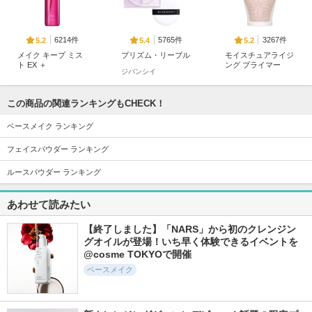
6214件
5765件
3267件
5.2
5.4
5.2
メイク キープ ミス
プリズム・リーブル
モイスチュアライジ
ト EX ＋
ング プライマー
ジバンシイ
コーセーコスメニエン
ポール ＆ ジョー
ス
この商品の関連ランキングもCHECK！
ベースメイク ランキング
フェイスパウダー ランキング
ルースパウダー ランキング
7354件
20929件
4001件
5.4
5.8
5.6
エッセンス スキン
ヴォワールコレクチ
ジェノプティクス C
あわせて読みたい
グロウ ファンデー
ュールｎ
C プライマー
ション
クレ・ド・ポー ボー
SK-II
【終了しました】「NARS」から初のクレンジン
SHISEIDO
テ
グオイルが登場！いち早く体験できるイベントを
@cosme TOKYOで開催
ベースメイク