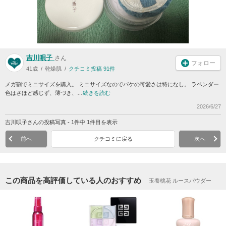
吉川唄子
さん
フォロー
41歳
乾燥肌
クチコミ投稿 91件
メガ割でミニサイズを購入。 ミニサイズなのでパケの可愛さは特になし。 ラベンダー
色はさほど感じず、薄づき、…
続きを読む
2026/6/27
吉川唄子さんの投稿写真 - 1件中 1件目を表示
前へ
クチコミに戻る
次へ
この商品を高評価している人のおすすめ
玉養桃花 ルースパウダー