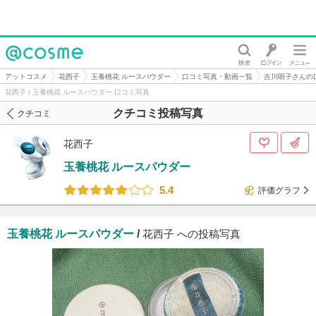
@cosme
アットコスメ
花西子
玉養桃花 ルースパウダー
口コミ写真・動画一覧
吉川唄子さんの
花西子 / 玉養桃花 ルースパウダー 口コミ写真
クチコミ投稿写真
クチコミ
花西子
玉養桃花 ルースパウダー
5.4
評価グラフ
玉養桃花 ルースパウダー
/
花西子 への投稿写真