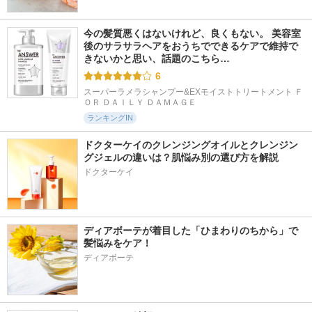
イマー
コスメデコルテ
VDL（ヴィ・ディー・
エル）
今の髪質悪くはないけれど、良くもない。 美容室
後のサラサラヘアをおうちでできるケアで維持で
きないかと思い、話題のこちら…
6
スーパーラメラシャンプー&EXモイストトリートメント Ｆ
ＯＲ ＤＡＩＬＹ ＤＡＭＡＧＥ
ランキングIN
ドクターケイのクレンジングオイルとクレンジン
グジェルの違いは？肌悩み別の選び方を解説
ドクターケイ
ディアボーテが着目した「ひまわりのちから」で
髪悩みをケア！
ディアボーテ