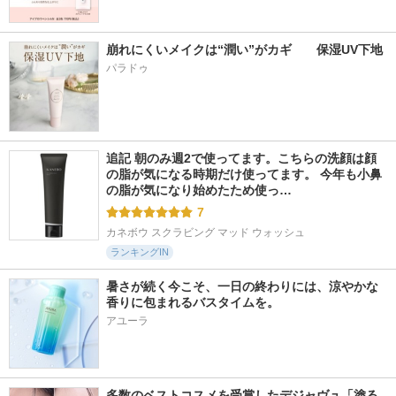
崩れにくいメイクは“潤い”がカギ　　保湿UV下地
パラドゥ
追記 朝のみ週2で使ってます。こちらの洗顔は顔
の脂が気になる時期だけ使ってます。 今年も小鼻
の脂が気になり始めたため使っ…
7
カネボウ スクラビング マッド ウォッシュ
ランキングIN
暑さが続く今こそ、一日の終わりには、涼やかな
香りに包まれるバスタイムを。
アユーラ
多数のベストコスメを受賞したデジャヴュ「塗る