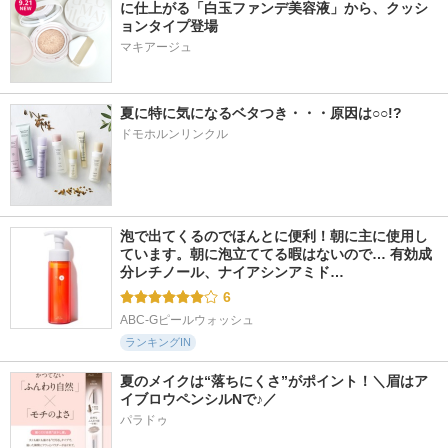
に仕上がる「白玉ファンデ美容液」から、クッシ
ョンタイプ登場
マキアージュ
夏に特に気になるベタつき・・・原因は○○!?
ドモホルンリンクル
泡で出てくるのでほんとに便利！朝に主に使用し
ています。朝に泡立ててる暇はないので… 有効成
分レチノール、ナイアシンアミド…
6
ABC-Gピールウォッシュ
ランキングIN
夏のメイクは“落ちにくさ”がポイント！＼眉はア
イブロウペンシルNで♪／
パラドゥ