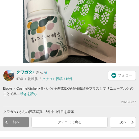
クワガタ♪
さん
フォロー
47歳
乾燥肌
クチコミ投稿 416件
Biople ・CosmeKitchen×青パパイヤ酵素EXが食物繊維をプラスしてリニューアルとの
ことで早…
続きを読む
2026/6/27
クワガタ♪さんの投稿写真 - 3件中 1件目を表示
前へ
クチコミに戻る
次へ