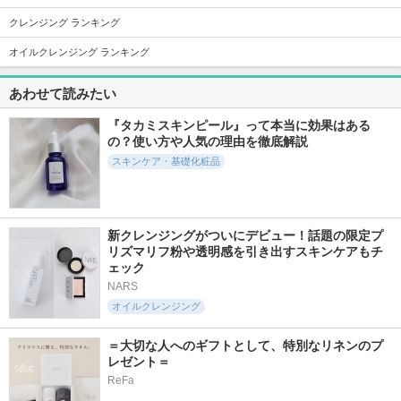
クレンジング ランキング
17350件
18413件
434件
5.6
5.3
6.0
オイルクレンジング ランキング
スキンクリア クレ
タカミスキンピール
ローメルト クレン
ンズ オイル アロマ
ジングバーム クロ
タカミ
あわせて読みたい
タイプ リフレシン
AHRES(アーレス)
グシトラスの香り
『タカミスキンピール』って本当に効果はある
アテニア
の？使い方や人気の理由を徹底解説
スキンケア・基礎化粧品
新クレンジングがついにデビュー！話題の限定プ
138件
4299件
1587件
5.6
5.6
5.5
リズマリフ粉や透明感を引き出すスキンケアもチ
原液美容100マスク
アトバリア365 クリ
メガショット 夜用
ェック
pro Vリフト
ーム
白玉美容マスク
NARS
ONE STONE TWO BI
AESTURA
サボリーノ
RDS
オイルクレンジング
＝大切な人へのギフトとして、特別なリネンのプ
レゼント＝
ReFa