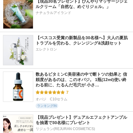
【現品30名プレゼント】ひんやりマッサージジェ
ルクリーム「自然な、めぐりジェル。」
ナチュラルアイランド
【ベスコス受賞の新製品を30名様へ】大人の夏肌
トラブルを労わる、クレンジング&洗顔セット
エレクトロン
数あるビタミンC美容液の中で断トツの効果と 信
頼度があるのは、このオバジ。 1瓶(12ml)使い終
わる前に、たるんだ毛穴が 小さ…
7
オバジ　C10セラム
ランキングIN
【現品プレゼント】デュアルエフェクトアンプル
を抽選で30名様にプレゼント
リジュラン(REJURAN COSMETICS)