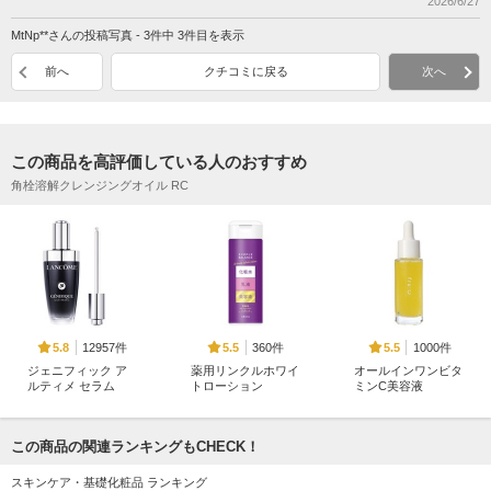
2026/6/27
MtNp**さんの投稿写真 - 3件中 3件目を表示
前へ
クチコミに戻る
次へ
この商品を高評価している人のおすすめ
角栓溶解クレンジングオイル RC
12957件
360件
1000件
5.8
5.5
5.5
ジェニフィック ア
薬用リンクルホワイ
オールインワンビタ
ルティメ セラム
トローション
ミンC美容液
ランコム
シンプルバランス
Fru:C
この商品の関連ランキングもCHECK！
スキンケア・基礎化粧品 ランキング