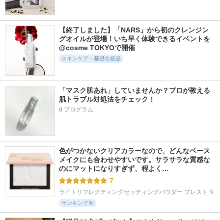
1690件
2111件
255件
5.5
5.6
5.6
メガショット 朝用
プライマーショット
薬用保湿化粧水
ツヤピールマスク C
【終了しました】「NARS」から初のクレンジン
アテニア
ヘパトリート
C
グオイルが登場！いち早く体験できるイベントを
サボリーノ
@cosme TOKYOで開催
スキンケア・基礎化粧品
「マスク肌あれ」していませんか？プロが教える
肌トラブル対処法をチェック！
2039件
1095件
743件
5.5
5.5
5.8
d プログラム
ラッシュアディクト
アトバリア365 ハイ
アトバリア365 ハイ
アイラッシュ コン
ドロクリーム
ドロスーディングク
ディショニング セ
リーム
AESTURA
ラム アドバンス
AESTURA
soaddicted
色がつかないクリアカラーなので、どんなベース
メイクにも合わせやすいです。サラサラな質感な
のにマットになりすぎず、程よく…
7
ライトリフレクティングセッティングパウダー プレスト N
ランキングIN