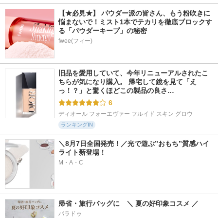
【★必見★】 パウダー派の皆さん、もう粉吹きに
悩まないで！ミスト1本でテカリを徹底ブロックす
る「パウダーキープ」の秘密
fwee(フィー)
旧品を愛用していて、今年リニューアルされたこ
ちらが気になり購入。 帰宅して鏡を見て「え
っ！？」と驚くほどこの製品の良さ…
6
ディオール フォーエヴァー フルイド スキン グロウ
ランキングIN
＼8月7日全国発売！／光で遊ぶ”おもち”質感ハイ
ライト新登場！
M・A・C
帰省・旅行バッグに　＼ 夏の好印象コスメ ／
パラドゥ