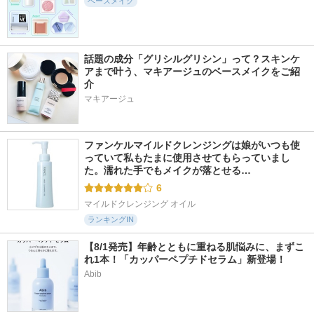
ベースメイク
23yearsold
OBgE
ランコム
話題の成分「グリシルグリシン」って？スキンケ
アまで叶う、マキアージュのベースメイクをご紹
介
マキアージュ
75件
390件
776件
5.9
5.9
5.6
アドバンスドリペ
ロングラスティング
グロウフィットセラ
ア ＡＩトーンアッ
コンシールクッショ
ムカバークッション
プ ベージュ
ン
d'Alba(ダルバ)
ファンケルマイルドクレンジングは娘がいつも使
PHYSIOGEL(フィジ
LUNA
っていて私もたまに使用させてもらっていまし
オジェル)
た。濡れた手でもメイクが落とせる…
6
マイルドクレンジング オイル
ランキングIN
【8/1発売】年齢とともに重ねる肌悩みに、まずこ
れ1本！「カッパーペプチドセラム」新登場！
Abib