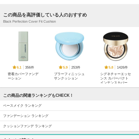
この商品を高評価している人のおすすめ
Black Perfection Cover Fit Cushion
356件
253件
1426件
6.1
5.9
5.8
密着カバーファンデ
ブラーフィニッシュ
シグネチャーエッセ
ーション
サンクッション
ンス カバーパクト
インテンスカバー
GIVERNY
TOCOBO
AGE20'S(エージトウ
ェンティズ)
この商品の関連ランキングもCHECK！
ベースメイク ランキング
ファンデーション ランキング
クッションファンデ ランキング
1105件
119件
2657件
5.8
6.0
5.6