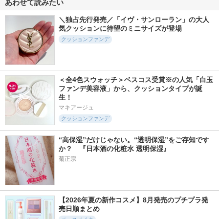
あわせて読みたい
ソフトマットプレス
アドバンスドリペ
ニベアUV ディープ
トパウダー
ア ＡＩグローアッ
プロテクト＆ケア
プ サンスクリーン
ジェル
＼独占先行発売／「イヴ・サンローラン」の大人
funnyelves 方里
PHYSIOGEL(フィジ
ニベア
気クッションに待望のミニサイズが登場
オジェル)
クッションファンデ
＜全4色スウォッチ＞ベスコス受賞※の人気「白玉
ファンデ美容液」から、クッションタイプが誕
440件
573件
1931件
6.0
5.6
5.2
生！
ロングラスティング
ブラーカバークッシ
ロングラスティング
マキアージュ
チップコンシーラー
ョン
チップコンシーラー
カバーフィットEX
クッションファンデ
LUNA
LUNA
LUNA
“高保湿”だけじゃない。“透明保湿”をご存知です
か？　『日本酒の化粧水 透明保湿』
菊正宗
213件
5843件
1498件
6.2
5.7
5.3
【2026年夏の新作コスメ】8月発売のプチプラ発
オブジェ ナチュラ
タンイドル ウルト
ダーマシンコンシー
売日順まとめ
ルカバーファンデー
ラ ウェア リキッド
ラー
ション
N