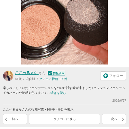
ここぺるまな
さん
フォロー
41歳
混合肌
クチコミ投稿 109件
楽しみにしていたファンデーションをついに試す時が来ました♪クッションファンデっ
てカバー力や艶感や色々すごく…
続きを読む
2026/6/27
ここぺるまなさんの投稿写真 - 9件中 4件目を表示
前へ
クチコミに戻る
次へ