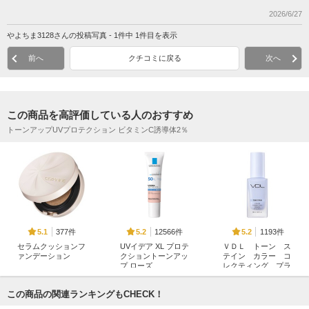
2026/6/27
やよちま3128さんの投稿写真 - 1件中 1件目を表示
前へ
クチコミに戻る
次へ
この商品を高評価している人のおすすめ
トーンアップUVプロテクション ビタミンC誘導体2％
377件
12566件
1193件
5.1
5.2
5.2
セラムクッションフ
UVイデア XL プロテ
ＶＤＬ トーン ス
ァンデーション
クショントーンアッ
テイン カラー コ
プ ローズ
レクティング プラ
セザンヌ
イマー
ラ ロッシュ ポゼ
VDL（ヴィ・ディー・
この商品の関連ランキングもCHECK！
エル）