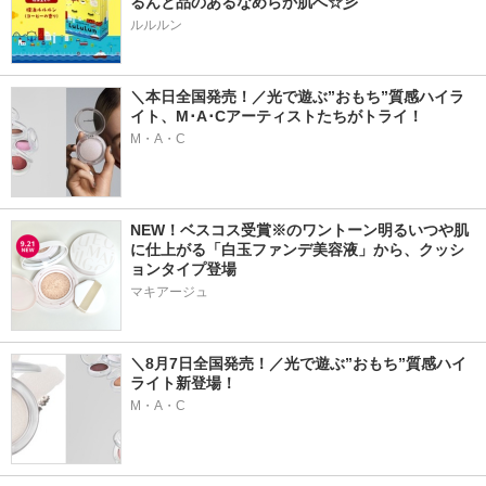
るんと品のあるなめらか肌へ☆彡
ルルルン
＼本日全国発売！／光で遊ぶ”おもち”質感ハイラ
イト、M･A･Cアーティストたちがトライ！
M・A・C
NEW！ベスコス受賞※のワントーン明るいつや肌
に仕上がる「白玉ファンデ美容液」から、クッシ
ョンタイプ登場
マキアージュ
＼8月7日全国発売！／光で遊ぶ”おもち”質感ハイ
ライト新登場！
M・A・C