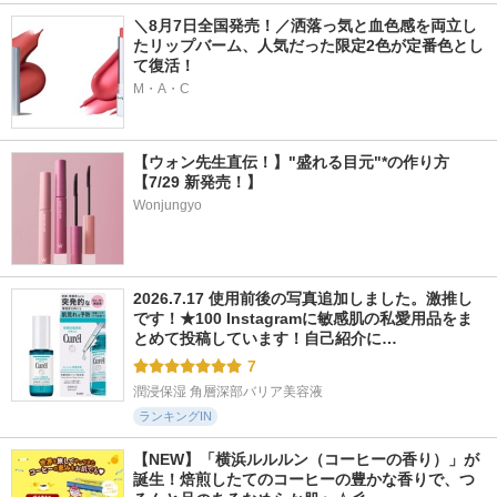
＼8月7日全国発売！／洒落っ気と血色感を両立し
たリップバーム、人気だった限定2色が定番色とし
て復活！
M・A・C
【ウォン先生直伝！】"盛れる目元"*の作り方
【7/29 新発売！】
Wonjungyo
2026.7.17 使用前後の写真追加しました。激推し
です！★100 Instagramに敏感肌の私愛用品をま
とめて投稿しています！自己紹介に…
7
潤浸保湿 角層深部バリア美容液
ランキングIN
【NEW】「横浜ルルルン（コーヒーの香り）」が
誕生！焙煎したてのコーヒーの豊かな香りで、つ