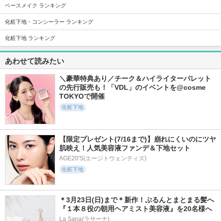
ベースメイク ランキング
化粧下地・コンシーラー ランキング
化粧下地 ランキング
8641件
1453件
325件
5.6
4.7
4.8
あわせて読みたい
ディオールスキン
トーンフィルターハ
ブライトカラーシー
フォーエヴァー ス
イライト
ラー
＼豪華特典あり／チーク＆ハイライターパレット
キン コレクト コン
セザンヌ
セザンヌ
の先行販売も！「VDL」のイベントを@cosme 
シーラー
TOKYOで開催
ディオール
化粧下地
【限定プレゼント(7/16まで)】崩れにくいのにツヤ
肌映え！人気美容液ファンデ＆下地セット
AGE20'S(エージトウェンティズ)
1937件
4.8
化粧下地
ナチュラルマットシ
ェーディング
セザンヌ
＊3月23日(日)まで＊新作！ぷるんとまとまる髪へ
『１本８役の朝用ヘアミスト美容液』を20名様へ
La Sana(ラサーナ)