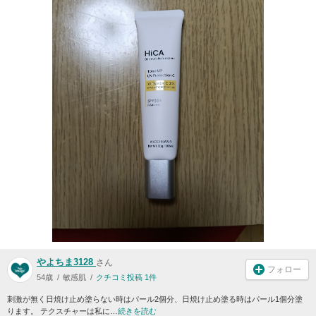
やよちま3128
さん
フォロー
54歳
敏感肌
クチコミ投稿 1件
刺激が無く日焼け止め塗らない時はパール2個分、日焼け止め塗る時はパール1個分塗
ります。 テクスチャーは私に…
続きを読む