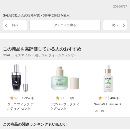
2026/6/27
SALA7831さんの投稿写真 - 3件中 2件目を表示
前へ
クチコミに戻る
次へ
この商品を高評価している人のおすすめ
SSAL ライスマイルド 消しゴム フォームクレンザー
12957件
51件
404件
5.8
5.7
5.7
ジェニフィック ア
ポアパーフェクティ
Nosca9 T Serum S
ルティメ セラム
ングセラム
FATION
ランコム
BeginS by JUNGSAE
MMOOL
この商品の関連ランキングもCHECK！