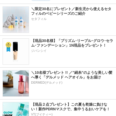
＼限定30名にプレゼント／新生児から使えるセタ
フィルのベビーシリーズのご紹介
セタフィル
【現品30名様】「プリズム･リーブル･グロウ･セラ
ム･ファンデーション」1N現品をプレゼント！ 
ジバンシイ
＼10名様プレゼント !! ／”絹糸”のような美しい髪
へ導く「デルメッド ヘアオイル」をお届け
DERMED(デルメッド)
【現品２点プレゼント】この夏も乾燥に負けな
い！新作PDRNマスクで、集中うるおいケアを！
VT(ブイティー)