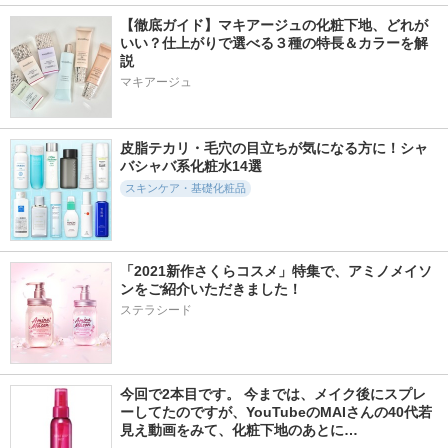
【徹底ガイド】マキアージュの化粧下地、どれが
いい？仕上がりで選べる３種の特長＆カラーを解
366件
252件
779件
5.1
5.8
5.2
説
ティーツリーハーブ
グリーントマトクレ
レチノール PDRN
マキアージュ
ピーリングパック
イマスククレンザー
アドバンスド セラ
ム
WELLDERMA
FULLY
イニスフリー
皮脂テカリ・毛穴の目立ちが気になる方に！シャ
バシャバ系化粧水14選
スキンケア・基礎化粧品
77件
1337件
405件
5.5
5.5
6.1
セラバリア モイス
「2021新作さくらコスメ」特集で、アミノメイソ
Pure C Mask
アイバックリフト 1
チャーアクティブ
100ショット パッチ
ンをご紹介いただきました！
Yunth
トナー
CHARDE
ステラシード
ホリカホリカ
今回で2本目です。 今までは、メイク後にスプレ
ーしてたのですが、YouTubeのMAIさんの40代若
見え動画をみて、化粧下地のあとに…