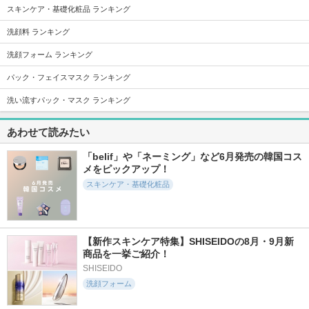
スキンケア・基礎化粧品 ランキング
洗顔料 ランキング
洗顔フォーム ランキング
2520件
86件
718件
5.7
5.2
5.8
レッドブレミッシュ
アリウル グリーン
オンマイスキン ハ
パック・フェイスマスク ランキング
クリアスージングク
ビタミンＣ トーニ
ーブピーリングソリ
リーム
ングアンプル
ューション フェイ
洗い流すパック・マスク ランキング
ス用
Dr.G(ドクタージー)
Ariul
on:myskin
あわせて読みたい
「belif」や「ネーミング」など6月発売の韓国コス
メをピックアップ！
スキンケア・基礎化粧品
278件
2498件
4299件
5.6
5.8
5.6
グルタチオン セブ
センテラ クイック
アトバリア365 クリ
ン ダークスポット
カーミングパッド
ーム
【新作スキンケア特集】SHISEIDOの8月・9月新
セラム
SKIN1004
AESTURA
商品を一挙ご紹介！
manyo
SHISEIDO
洗顔フォーム