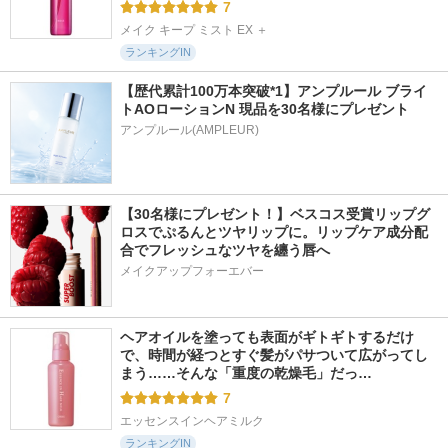
7
メイク キープ ミスト EX ＋
ランキングIN
【歴代累計100万本突破*1】アンプルール ブライ
トAOローションN 現品を30名様にプレゼント
アンプルール(AMPLEUR)
【30名様にプレゼント！】ベスコス受賞リップグ
ロスでぷるんとツヤリップに。リップケア成分配
合でフレッシュなツヤを纏う唇へ
メイクアップフォーエバー
ヘアオイルを塗っても表面がギトギトするだけ
で、時間が経つとすぐ髪がパサついて広がってし
まう……そんな「重度の乾燥毛」だっ…
7
エッセンスインヘアミルク
ランキングIN