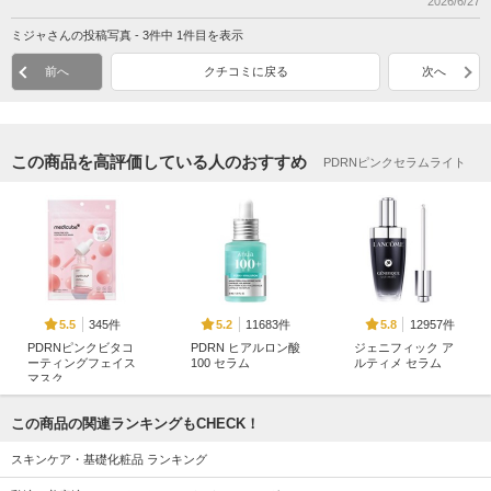
2026/6/27
ミジャさんの投稿写真 - 3件中 1件目を表示
前へ
クチコミに戻る
次へ
この商品を高評価している人のおすすめ
PDRNピンクセラムライト
345件
11683件
12957件
5.5
5.2
5.8
PDRNピンクビタコ
PDRN ヒアルロン酸
ジェニフィック ア
ーティングフェイス
100 セラム
ルティメ セラム
マスク
Anua
ランコム
MEDICUBE(メディキ
ューブ)
この商品の関連ランキングもCHECK！
スキンケア・基礎化粧品 ランキング