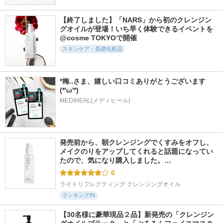
6555件
4299件
5007件
5.0
5.6
5.5
【終了しました】「NARS」から初のクレンジン
ドクダミ77 スージ
アトバリア365 クリ
モイストケア ロー
グオイルが登場！いち早く体験できるイベントを
ングトナー
ーム
ション ＥＸ
@cosme TOKYOで開催
Anua
AESTURA
d プログラム
スキンケア・基礎化粧品
*梅..さま、嬉しい口コミありがとうございます
(*'ω'*)  
MEDIHEAL(メディヒール)
2738件
1117件
13631件
5.1
5.9
5.3
PDRNヒアルロン酸
ガラクトポアオーツ
エッセンスイン ク
ハイドレイティング
ートナー
レンジングフォーム
ミスト
SAM'U
d プログラム
Anua
発売前から、朝クレンジングでくすみをオフし、
メイクのりをアップしてくれると話題になってい
たので、気になり購入しました。…
6
ライトリフレクティング クレンジングオイル
ランキングIN
【30名様に豪華現品２品】新発売の「クレンジン