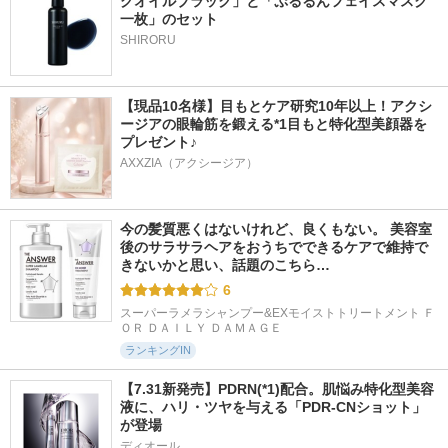
グオイルブラック」と「ぷるるんフェイスマスク
一枚」のセット
SHIRORU
【現品10名様】目もとケア研究10年以上！アクシ
ージアの眼輪筋を鍛える*1目もと特化型美顔器を
プレゼント♪
AXXZIA（アクシージア）
今の髪質悪くはないけれど、良くもない。 美容室
後のサラサラヘアをおうちでできるケアで維持で
きないかと思い、話題のこちら…
6
スーパーラメラシャンプー&EXモイストトリートメント Ｆ
ＯＲ ＤＡＩＬＹ ＤＡＭＡＧＥ
ランキングIN
【7.31新発売】PDRN(*1)配合。肌悩み特化型美容
液に、ハリ・ツヤを与える「PDR-CNショット」
が登場
ディオール