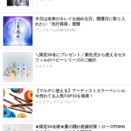
今日は未来のキレイを始める日。開運日に取り入
れたい「先行美容」習慣
アンプルール(AMPLEUR)
＼限定30名にプレゼント／新生児から使えるセタ
フィルのベビーシリーズのご紹介
セタフィル
【マルチに使える】アーティストカラーペンシル
今売れてる人気TOP10を発表！
メイクアップフォーエバー
★限定30名様★夏の隠れ乾燥対策！ローズPDRN