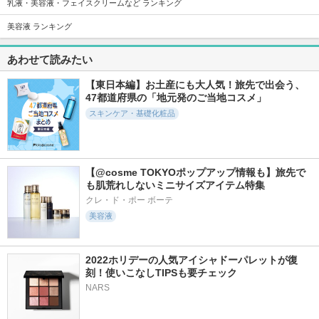
乳液・美容液・フェイスクリームなど ランキング
美容液 ランキング
18413件
3334件
17350件
5.3
5.1
5.6
あわせて読みたい
タカミスキンピール
PDRNピンクセラム
スキンクリア クレ
ンズ オイル アロマ
タカミ
MEDICUBE(メディキ
タイプ リフレシン
【東日本編】お土産にも大人気！旅先で出会う、
ューブ)
グシトラスの香り
47都道府県の「地元発のご当地コスメ」
アテニア
スキンケア・基礎化粧品
【@cosme TOKYOポップアップ情報も】旅先で
も肌荒れしないミニサイズアイテム特集
9663件
7224件
2131件
5.4
5.3
5.5
クレ・ド・ポー ボーテ
ホワイトトリュフフ
PDRN100ヒアルロ
ビタトーニングカプ
美容液
ァーストスプレーセ
ン酸セラムマスク
セルクリーム
ラム
Anua
d'Alba(ダルバ)
d'Alba(ダルバ)
2022ホリデーの人気アイシャドーパレットが復
刻！使いこなしTIPSも要チェック
NARS