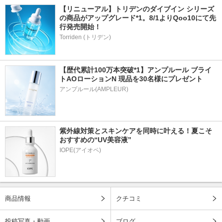
【リニューアル】トリデンのダイブイン シリーズ
の商品がアップグレード*1。8/1よりQoo10にて先
行発売開始！
Torriden (トリデン)
【歴代累計100万本突破*1】アンプルール ブライ
トAOローションN 現品を30名様にプレゼント
アンプルール(AMPLEUR)
紫外線対策とスキンケアを同時に叶える！夏こそ
おすすめの“UV美容液”
IOPE(アイオペ)
商品情報
クチコミ
投稿写真・動画
ブログ