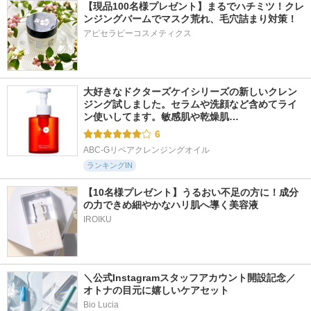
【現品100名様プレゼント】まるでハチミツ！クレ
ンジングバームでマスク荒れ、毛穴詰まり対策！
アピセラピーコスメティクス
245件
694件
1060件
5.7
5.7
5.4
ナノシープセラム
アトバリア365 カプ
Pure AZ Mask
セルトナー
ESIENCE
Yunth
大好きなドクターズケイシリーズの新しいクレン
AESTURA
ジング試しました。セラムや洗顔など含めてライ
ン使いしてます。敏感肌や乾燥肌…
6
ABC-Gリペアクレンジングオイル
ランキングIN
【10名様プレゼント】うるおい不足の方に！成分
の力できめ細やかなハリ肌へ導く美容液
IROIKU
＼公式Instagramスタッフアカウント開設記念／
オトナの目元に嬉しいケアセット
Bio Lucia