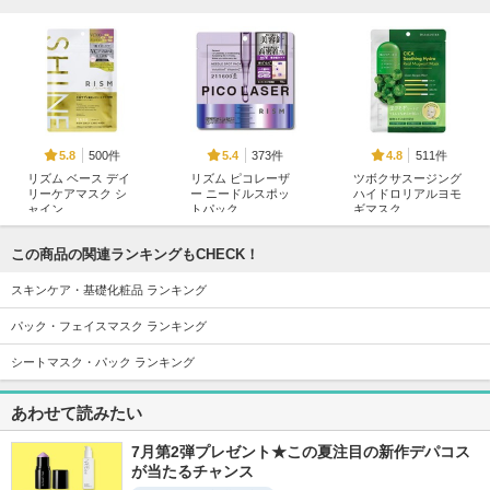
500件
373件
511件
5.8
5.4
4.8
リズム ベース デイ
リズム ピコレーザ
ツボクサスージング
リーケアマスク シ
ー ニードルスポッ
ハイドロリアルヨモ
ャイン
トパック
ギマスク
RISM(リズム)
RISM(リズム)
LIALUSTER(リアラス
ター)
この商品の関連ランキングもCHECK！
スキンケア・基礎化粧品 ランキング
パック・フェイスマスク ランキング
シートマスク・パック ランキング
718件
17332件
538件
5.8
5.6
5.8
あわせて読みたい
オンマイスキン ハ
スキンクリア クレ
C×AZ ダーマイン
ーブピーリングソリ
ンズ オイル アロマ
ショット
ューション フェイ
タイプ リフレシン
7月第2弾プレゼント★この夏注目の新作デパコス
ESIENCE
ス用
グシトラスの香り
が当たるチャンス
on:myskin
アテニア