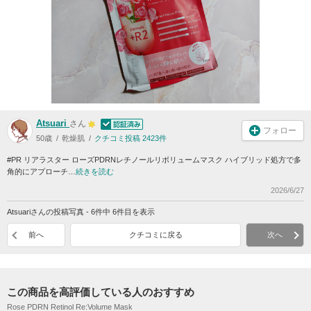
Atsuari
さん
フォロー
50歳
乾燥肌
クチコミ投稿 2423件
#PR リアラスター ローズPDRNレチノールリボリュームマスク ハイブリッド処方で多
角的にアプローチ…
続きを読む
2026/6/27
Atsuariさんの投稿写真 - 6件中 6件目を表示
前へ
クチコミに戻る
次へ
この商品を高評価している人のおすすめ
Rose PDRN Retinol Re:Volume Mask