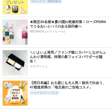
スキンケア・基礎化粧品
★限定30名様★夏の隠れ乾燥対策！ローズPDRN
でうるおいとハリのある肌印象へ
240件
12953件
18401件
5.4
5.8
5.3
MEDIHEAL(メディヒール)
VC+3ブライトバナ
ジェニフィック ア
タカミスキンピール
ナピールマスク
ルティメ セラム
タカミ
LIALUSTER(リアラス
ランコム
ター)
＼いよいよ発売／ファンデ級にカバーしながらふ
んわり透明感。待望の新フェイスパウダーが誕
生！
マキアージュ
112件
2110件
1326件
5.5
5.6
5.5
【西日本編】お土産にも大人気！旅先で出会う、
チューシー ナイト
プライマーショット
Pure C Mask
47都道府県の「地元発のご当地コスメ」
ニードルリップ ス
アテニア
Yunth
リーピング リペ
シートマスク・パック
ア クール
CHOOSY(チューシー)