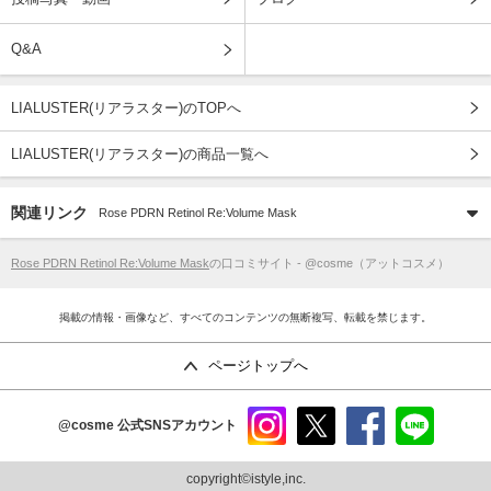
Q&A
LIALUSTER(リアラスター)のTOPへ
LIALUSTER(リアラスター)の商品一覧へ
関連リンク
Rose PDRN Retinol Re:Volume Mask
Rose PDRN Retinol Re:Volume Mask
の口コミサイト - @cosme（アットコスメ）
掲載の情報・画像など、すべてのコンテンツの無断複写、転載を禁じます。
ページトップへ
@cosme
公式SNSアカウント
instag
x
faceb
line
ram
ook
copyright©istyle,inc.