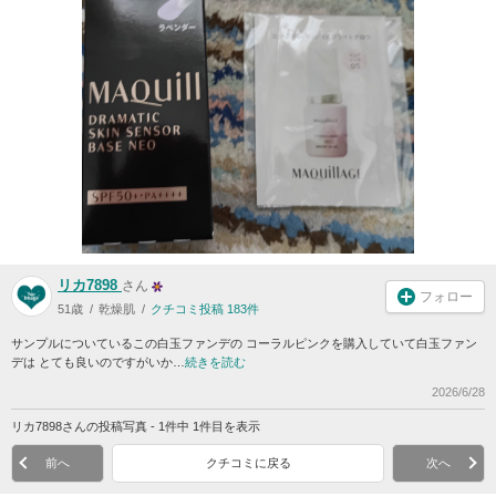
リカ7898
さん
フォロー
51歳
乾燥肌
クチコミ投稿 183件
サンプルについているこの白玉ファンデの コーラルピンクを購入していて白玉ファン
デは とても良いのですがいか…
続きを読む
2026/6/28
リカ7898さんの投稿写真 - 1件中 1件目を表示
前へ
クチコミに戻る
次へ