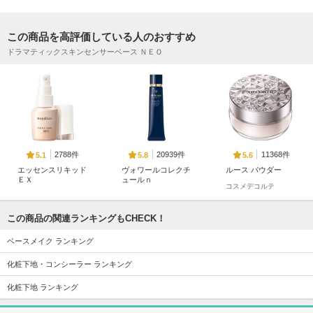
この商品を高評価している人のおすすめ
ドラマティックスキンセンサーベース ＮＥＯ
2788件
20939件
11368件
5.1
5.8
5.6
エッセンスリキッド
ヴォワールコレクチ
ルース パウダー
ＥＸ
ュールｎ
コスメデコルテ
マキアージュ
クレ・ド・ポー ボー
テ
この商品の関連ランキングもCHECK！
ベースメイク ランキング
化粧下地・コンシーラー ランキング
化粧下地 ランキング
6241件
20292件
11272件
5.2
5.5
5.3
メイク キープ ミス
ライトリフレクティ
サンシェルター マ