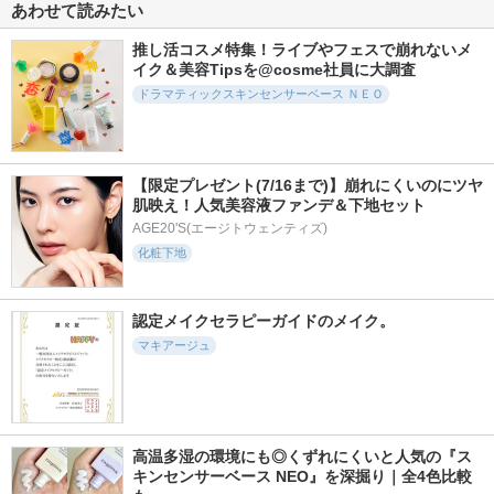
あわせて読みたい
ト EX ＋
ングセッティングパ
ルチ プロテクショ
ウダー プレスト N
ン トーンアップCC
コーセーコスメニエン
推し活コスメ特集！ライブやフェスで崩れないメ
ス
NARS
コスメデコルテ
イク＆美容Tipsを@cosme社員に大調査
ドラマティックスキンセンサーベース ＮＥＯ
【限定プレゼント(7/16まで)】崩れにくいのにツヤ
4431件
4824件
5766件
5.4
5.1
5.4
肌映え！人気美容液ファンデ＆下地セット
UVイデア XL プロテ
ドラマティックパウ
プリズム・リーブル
クショントーンアッ
ダリー ＥＸ
AGE20'S(エージトウェンティズ)
ジバンシイ
プ ローズ+
化粧下地
マキアージュ
ラ ロッシュ ポゼ
認定メイクセラピーガイドのメイク。
マキアージュ
3968件
7357件
8641件
5.5
5.4
5.6
エリクシール デー
エッセンス スキン
ディオールスキン
ケアレボリューショ
グロウ ファンデー
フォーエヴァー ス
高温多湿の環境にも◎くずれにくいと人気の『ス
ン ブライトニング
ション
キン コレクト コン
キンセンサーベース NEO』を深掘り｜全4色比較
＋ ba
シーラー
SHISEIDO