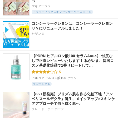
も
エリクシール
ディオール
マキアージュ
ドラマティックスキンセンサーベース ＮＥＯ
コンシーラークレヨンは、コンシーラークレヨン
ＵＶにリニューアルしました！
セザンヌ
4948件
2517件
5842件
5.2
5.0
5.7
エリクシール デー
カバーアッププロコ
タンイドル ウルト
ケアレボリューショ
ンシーラー
ラ ウェア リキッド
ン トーンアップ SP
N
tfit
＋ aa
ランコム
【PDRN ヒアルロン酸100 セラムAnua】 忖度な
エリクシール
しで正直レビューいたします！ 私がいま、韓国コ
スメ基礎化粧品で1番リピートして…
5
PDRN ヒアルロン酸100 セラム
ランキングIN
【8/21新発売】プリズム肌を作る化粧下地『アン
ベリスールデクラ』誕生。メイクアップ×スキンケ
アアプローチで自ら輝く肌へ
クレ・ド・ポー ボーテ