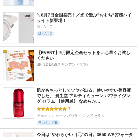
＼8月7日全国発売！／光で遊ぶ”おもち”質感ハイ
ライト新登場！
M・A・C
M・A・C
【EVENT】9月限定企画セットをいち早くお試し
ください！
SKIN＆LAB(スキンアンドラブ)
肌がもちっとしてツヤが出る、使いやすい美容液
でした。 資生堂 アルティミューン パワライジン
グ セラム 【使用感】 なめらか…
7
アルティミューン パワライジング セラム
ランキングIN
今日は"やわらかい目元"の日。3650 WP(ウォータ