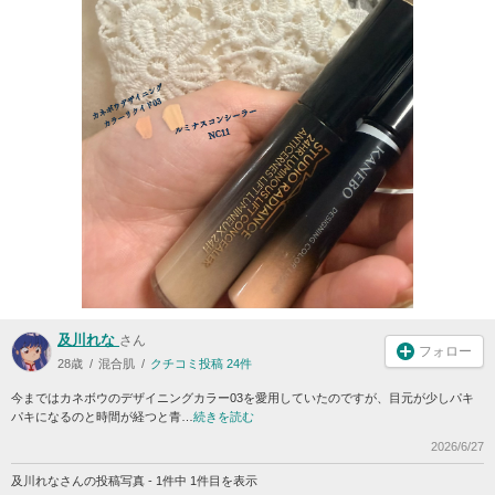
及川れな
さん
フォロー
28歳
混合肌
クチコミ投稿 24件
今まではカネボウのデザイニングカラー03を愛用していたのですが、目元が少しパキ
パキになるのと時間が経つと青…
続きを読む
2026/6/27
及川れなさんの投稿写真 - 1件中 1件目を表示