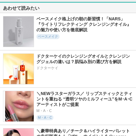
625件
2654件
319件
5.5
5.6
5.5
あわせて読みたい
スタジオ フィック
ニベアUV ディープ
メイクトップコート
ス ロングウエア ク
プロテクト＆ケア
ベースメイク格上げの朝の新習慣！「NARS」
ケイト
ッション ファンデ
ジェル
『ライトリフレクティング クレンジングオイル』
ーション SPF 50
ニベア
の魅力や使い方を徹底解説
M・A・C
ベースメイク
ドクターケイのクレンジングオイルとクレンジン
グジェルの違いは？肌悩み別の選び方を解説
ドクターケイ
642件
1123件
20938件
5.9
5.1
5.8
スノービューティー
ミノン アミノモイ
ヴォワールコレクチ
ブライトニング ス
スト エイジングケ
ュールｎ
キンケアパウダー
ア デイクリームUV
クレ・ド・ポー ボー
＼NEWラスターガラス／ リップスティックとティ
スノービューティー
ミノン
テ
ントを重ねる “透明ツヤのミルフィーユ”をM･A･C
アーティストがご提案
M・A・C
M・A・C
＼豪華特典あり／チーク＆ハイライターパレット
4003件
20285件
5765件
5.6
5.5
5.4