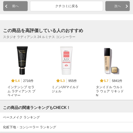
前へ
クチコミに戻る
次へ
この商品を高評価している人のおすすめ
スタジオ ラディアンス 24 ルミナス コンシーラー
2716件
955件
5841件
5.4
5.3
5.7
インテンシブ セラ
ミノンUVマイルド
タンイドル ウルト
ム ラディアンス プ
ジェル
ラ ウェア リキッド
ライマー
N
ミノン
ボビイ ブラウン
ランコム
この商品の関連ランキングもCHECK！
ベースメイク ランキング
化粧下地・コンシーラー ランキング