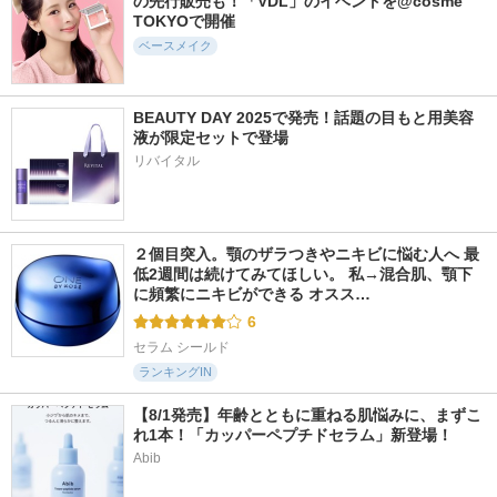
の先行販売も！「VDL」のイベントを@cosme 
ジェノプティクス C
ライトリフレクティ
プリズム・リーブル
TOKYOで開催
C プライマー
ングセッティングパ
ジバンシイ
ウダー プレスト N
ベースメイク
SK-II
NARS
BEAUTY DAY 2025で発売！話題の目もと用美容
液が限定セットで登場
リバイタル
481件
11362件
340件
4.8
5.6
5.1
パーフェクトUV ブ
ルース パウダー
バーチャルスキンメ
ラッシュオンパウダ
イカー
２個目突入。顎のザラつきやニキビに悩む人へ 最
コスメデコルテ
ー
ケイト
低2週間は続けてみてほしい。 私→混合肌、顎下
アネッサ
に頻繁にニキビができる オスス…
6
セラム シールド
ランキングIN
【8/1発売】年齢とともに重ねる肌悩みに、まずこ
れ1本！「カッパーペプチドセラム」新登場！
Abib