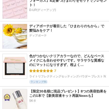
フォーカス』&定番つけまのりをセットでプレゼン
ト！
D-UP(ディーアップ)
ディアボーテが着目した「ひまわりのちから」で
髪悩みをケア！
ディアボーテ
色がつかないクリアカラーなので、どんなベース
メイクにも合わせやすいです。サラサラな質感な
のにマットになりすぎず、程よく…
7
ライトリフレクティングセッティングパウダー プレスト N
ランキングIN
【限定30名様に現品プレゼント】8つの美容効果を
この1本で【新美容液キット再販Newsも】
SK-II