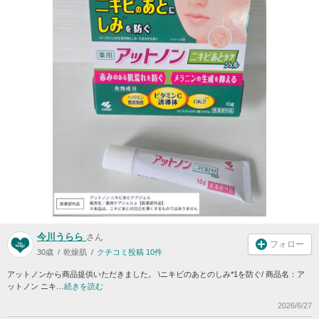
今川うらら
さん
フォロー
30歳
乾燥肌
クチコミ投稿 10件
アットノンから商品提供いただきました。 \ニキビのあとのしみ*1を防ぐ/ 商品名：ア
ットノン ニキ…
続きを読む
2026/6/27