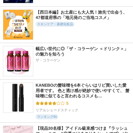
1252件
819件
297件
5.6
5.7
5.6
【西日本編】お土産にも大人気！旅先で出会う、
ミノン アミノモイ
ビトアス マイパー
薬用リセットオイル
47都道府県の「地元発のご当地コスメ」
スト モイストチャ
フェクション Ⅰ しっ
イハダ
ージ ミルク
とり
スキンケア・基礎化粧品
ミノン
ビトアス
幅広い世代に◎「ザ・コラーゲン ＜ドリンク＞」
の魅力を知ろう
ザ・コラーゲン
574件
591件
12953件
5.5
5.3
5.8
Pure A Mask
セラムクレンジング
ジェニフィック ア
オイル
ルティメ セラム
Yunth
ビフェスタ
ランコム
KANEBOの蟹味噌を6本ぐらいはリピ買いした愛
用者です。 色と透け感が絶妙で使いやすくて、 蟹
味噌に似てると言われるコスメも…
5
リアルシェードスティック
ランキングIN
【現品30名様】アイドル級束感つけま『ラッシュ