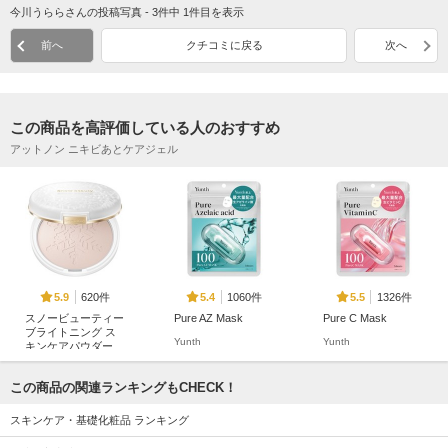
今川うららさんの投稿写真 - 3件中 1件目を表示
前へ
クチコミに戻る
次へ
この商品を高評価している人のおすすめ
アットノン ニキビあとケアジェル
620件
1060件
1326件
5.9
5.4
5.5
スノービューティー
Pure AZ Mask
Pure C Mask
ブライトニング ス
Yunth
Yunth
キンケアパウダー
スノービューティー
この商品の関連ランキングもCHECK！
スキンケア・基礎化粧品 ランキング