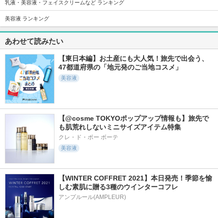
乳液・美容液・フェイスクリームなど ランキング
美容液 ランキング
2939件
2110件
17332件
5.3
5.6
5.6
ホットクレンジング
プライマーショット
スキンクリア クレ
あわせて読みたい
ジェル
ンズ オイル アロマ
アテニア
タイプ リフレシン
ベネフィーク
グシトラスの香り
【東日本編】お土産にも大人気！旅先で出会う、
アテニア
47都道府県の「地元発のご当地コスメ」
美容液
【@cosme TOKYOポップアップ情報も】旅先で
4757件
811件
3627件
5.6
も肌荒れしないミニサイズアイテム特集
5.6
5.3
セラム
アテニア ミッドナ
アクアレーベル ス
クレ・ド・ポー ボーテ
イトモイスチャライ
ペシャルジェルクリ
ベネフィーク
美容液
ザー
ーム EX （ブライト
ニング）
アテニア
アクアレーベル
【WINTER COFFRET 2021】本日発売！季節を愉
しむ素肌に贈る3種のウインターコフレ
アンプルール(AMPLEUR)