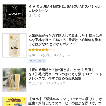
M･A･C x JEAN-MICHEL BASQUIAT スペシャル
コレクション
M・A・C
人気商品だったので購入してみました！ 顔用は色
んな下地を持ってるので、日焼け止め単体を塗る
ことは少ない とにかくボディー…
6
by365　パウダリーＵＶクリーム
ランキングIN
【夏の透明感ケアは“落とすこと”から見直し
を！】毛穴汚れ・ゴワつきに寄り添うRJブースト
クレンズで、今すぐ始める美肌習慣
アピセラピーコスメティクス
【NEW】「横浜ルルルン（コーヒーの香り）」が
誕生！焙煎したてのコーヒーの豊かな香りで、つ