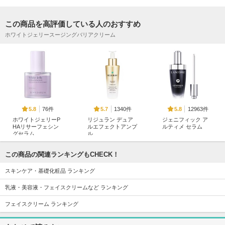
この商品を高評価している人のおすすめ
ホワイトジェリースージングバリアクリーム
76件
1340件
12963件
5.8
5.7
5.8
ホワイトジェリーP
リジュラン デュア
ジェニフィック ア
HAリサーフェシン
ルエフェクトアンプ
ルティメ セラム
グセラム
ル
ランコム
DEAR DAHLIA
リジュラン(REJURAN
COSMETICS)
この商品の関連ランキングもCHECK！
スキンケア・基礎化粧品 ランキング
乳液・美容液・フェイスクリームなど ランキング
フェイスクリーム ランキング
32件
2521件
1070件
6.1
5.7
5.4