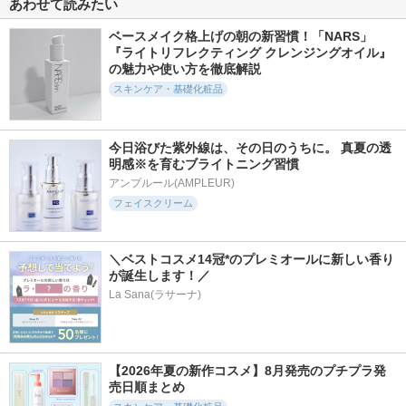
あわせて読みたい
エンドレス スキン
レッドブレミッシュ
QuSomeレチノA
クリームミスト
クリアスージングク
b.glen(ビーグレン)
リーム
ベースメイク格上げの朝の新習慣！「NARS」
DEAR DAHLIA
Dr.G(ドクタージー)
『ライトリフレクティング クレンジングオイル』
の魅力や使い方を徹底解説
スキンケア・基礎化粧品
今日浴びた紫外線は、その日のうちに。 真夏の透
648件
243件
359件
6.3
明感※を育むブライトニング習慣
5.7
5.9
ビタ３セラム
ファイン100
フェイスポリッシャ
アンプルール(AMPLEUR)
ー クラリファイン
ooznary
フェイスクリーム
imini (イミニ)
グ
SABON(サボン)
＼ベストコスメ14冠*のプレミオールに新しい香り
が誕生します！／
La Sana(ラサーナ)
606件
267件
153件
6.4
5.8
5.9
NMNプラスリフト
ウルリス ロングア
オングリディエンツ
【2026年夏の新作コスメ】8月発売のプチプラ発
アイクリーム
イラッシュ MIZU
スキンバリアカーミ
売日順まとめ
セラム
ングソフナー
CHARDE