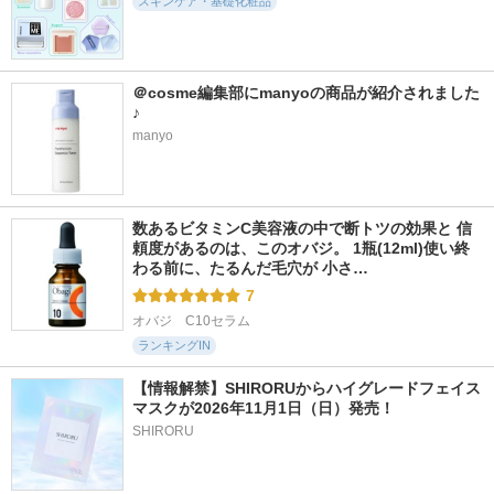
スキンケア・基礎化粧品
ululis
Ongredients
＠cosme編集部にmanyoの商品が紹介されました
♪
manyo
1000件
86件
345件
5.9
5.7
6.0
ガラクトポアセラム
Lip Butter Balm
アルファラディアン
スグローセラム
SAM'U
ASUNE
BANOBAGI
数あるビタミンC美容液の中で断トツの効果と 信
頼度があるのは、このオバジ。 1瓶(12ml)使い終
わる前に、たるんだ毛穴が 小さ…
7
オバジ　C10セラム
ランキングIN
【情報解禁】SHIRORUからハイグレードフェイス
マスクが2026年11月1日（日）発売！
SHIRORU