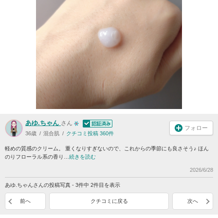
あゆ.ちゃん
さん
フォロー
36歳
混合肌
クチコミ投稿 360件
軽めの質感のクリーム。 重くなりすぎないので、これからの季節にも良さそう♪ ほん
のりフローラル系の香り…
続きを読む
2026/6/28
あゆ.ちゃんさんの投稿写真 - 3件中 2件目を表示
前へ
クチコミに戻る
次へ