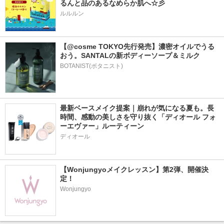
るんと品のあるなめらか肌へ☆彡
ルルルン
【@cosme TOKYO先行発売】濃密オイルでうる
おう。SANTALの新ボディーソープ＆ミルク
BOTANIST(ボタニスト)
最新ベースメイク提案｜崩れが気になる夏も。長
時間、感動の美しさを守り抜く「ディオール フォ
ーエヴァー」ルーティーン
ディオール
【Wonjungyoメイクレッスン】第2弾、開催決
定！
Wonjungyo