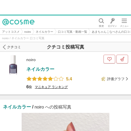
@cosme
アットコスメ
noiro
ネイルカラー
口コミ写真・動画一覧
あまちゃんこなべさんの口コ
noiro / ネイルカラー 口コミ写真
クチコミ投稿写真
クチコミ
noiro
ネイルカラー
5.4
評価グラフ
6
位
マニキュア
ランキング
ネイルカラー
/
noiro への投稿写真