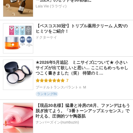
ームEX」のセットを30名様に
Lala Vie (ララヴィ)
【ベスコス30冠*】トリプル薬用クリーム 人気*の
ヒミツをご紹介！
ドクターケイ
★2026年5月追記　ミニサイズについて★ 小さい
サイズが出て欲しいと思い… ここにもめっちゃし
つこく書きました（笑） 待望のミ…
7
プードルトランスパラントｎ Ｍ
ランキングIN
【現品30名様】猛暑と冷房の8月、ファンデはもう
脱ぎ捨てよう。「3番トーンアップエッセンス」で
叶える、圧倒的ツヤ陶器肌
ナンバーズイン(numbuzin)