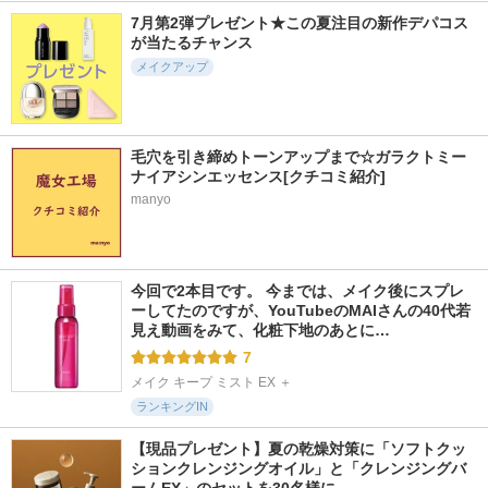
カネボウ ルージュ
ラブ・ライナー リ
ブラッシュ Ｎ
スターヴァイブラン
キッドアイライナー
7月第2弾プレゼント★この夏注目の新作デパコス
NARS
ト
R4
が当たるチャンス
KANEBO
msh(エム・エス・エ
メイクアップ
イチ)
毛穴を引き締めトーンアップまで☆ガラクトミー
ナイアシンエッセンス[クチコミ紹介]
manyo
586件
18677件
5856件
4.9
5.2
5.7
ジーニッシュ マニ
塗るつけまつげ 自
シグニチャー カラ
キュア
まつげ際立てタイプ
ー アイズ
ジーニッシュマニキュ
デジャヴュ
SUQQU(スック)
ア
今回で2本目です。 今までは、メイク後にスプレ
ーしてたのですが、YouTubeのMAIさんの40代若
見え動画をみて、化粧下地のあとに…
7
メイク キープ ミスト EX ＋
ランキングIN
【現品プレゼント】夏の乾燥対策に「ソフトクッ
ションクレンジングオイル」と「クレンジングバ