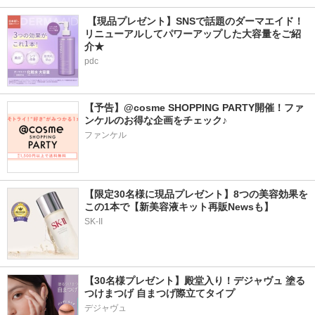
 【現品プレゼント】SNSで話題のダーマエイド！
リニューアルしてパワーアップした大容量をご紹
介★
pdc
【予告】@cosme SHOPPING PARTY開催！ファ
ンケルのお得な企画をチェック♪
ファンケル
【限定30名様に現品プレゼント】8つの美容効果を
この1本で【新美容液キット再販Newsも】
SK-II
【30名様プレゼント】殿堂入り！デジャヴュ 塗る
つけまつげ 自まつげ際立てタイプ
デジャヴュ