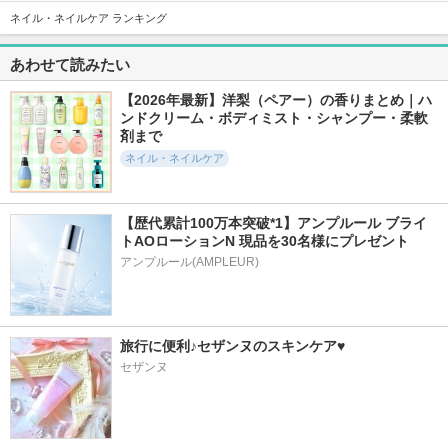
ネイル・ネイルケア ランキング
22074件
27580件
7452件
5.6
5.5
5.7
あわせて読みたい
超細芯アイブロウ
クリーミータッチラ
ディオール アディ
イナー
クト リップ マキシ
セザンヌ
マイザー
【2026年最新】洋梨（ペアー）の香りまとめ｜ハ
キャンメイク
ンドクリーム・ボディミスト・シャンプー・柔軟
ディオール
剤まで
ネイル・ネイルケア
【歴代累計100万本突破*1】アンプルール ブライ
トAOローションN 現品を30名様にプレゼント
3054件
10565件
7941件
5.3
5.4
5.3
アンプルール(AMPLEUR)
ルージュデコルテ
ハンオールブロウカ
カラフルネイルズ
クリームグロウ
ラ
キャンメイク
コスメデコルテ
rom&nd
旅行に便利♪セザンヌのスキンケア♥
セザンヌ
6087件
7810件
3880件
5.6
5.5
5.4