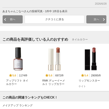
2026/6/28
あまちゃんこなべさんの投稿写真 - 1件中 1件目を表示
前へ
クチコミに戻る
次へ
この商品を高評価している人のおすすめ
ネイルカラー
1174件
6972件
29095件
5.6
5.6
5.4
アップリフト ネイ
RMK デューイーメ
リップモンスター
ルカラー
ルト リップカラー
ケイト
OSAJI(オサジ)
RMK
この商品の関連ランキングもCHECK！
メイクアップ ランキング