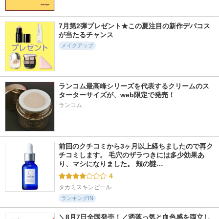
7月第2弾プレゼント★この夏注目の新作デパコス
が当たるチャンス
メイクアップ
3059件
1719件
6089件
5.3
5.2
5.6
ルージュデコルテ
ロウグロウジェルテ
カネボウ ルージュ
クリームグロウ
ィント
スターヴァイブラン
ト
ランコム最高峰シリーズを代表するクリームのス
コスメデコルテ
hince
KANEBO
ターターサイズが、web限定で発売！
ランコム
前回のクチコミから3ヶ月以上経ちましたので再ク
チコミします。 毛穴のザラつきには多少効果あ
り、マシになりました。 頬の謎…
4
タカミスキンピール
ランキングIN
＼8月7日全国発売！／洒落っ気と血色感を両立し