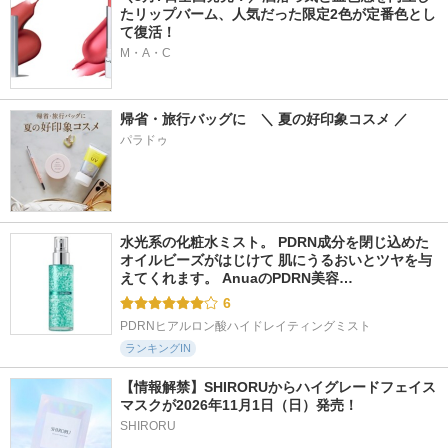
たリップバーム、人気だった限定2色が定番色とし
て復活！
M・A・C
帰省・旅行バッグに　＼ 夏の好印象コスメ ／
パラドゥ
水光系の化粧水ミスト。 PDRN成分を閉じ込めた
オイルビーズがはじけて 肌にうるおいとツヤを与
えてくれます。 AnuaのPDRN美容…
6
PDRNヒアルロン酸ハイドレイティングミスト
ランキングIN
【情報解禁】SHIRORUからハイグレードフェイス
マスクが2026年11月1日（日）発売！
SHIRORU