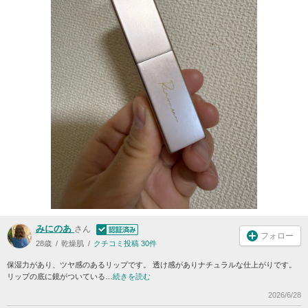
みにのあ
さん
フォロー
28歳
乾燥肌
クチコミ投稿 30件
保湿力があり、ツヤ感のあるリップです。 透け感がありナチュラルな仕上がりです。
リップの底に鏡がついている…
続きを読む
2026/6/28