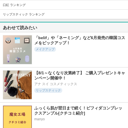
4711件
27598件
497件
5.3
5.5
4.8
口紅 ランキング
フィー 3Dボリュー
クリーミータッチラ
ラッシュキープマス
ミンググロス
イナー
カラ
リップスティック ランキング
fwee(フィー)
キャンメイク
Ririmew
あわせて読みたい
「belif」や「ネーミング」など6月発売の韓国コス
メをピックアップ！
メイクアップ
4613件
4492件
29100件
5.3
5.1
5.4
フルーティーグラム
ポッピングシルエッ
リップモンスター
ティント
トシャドウ
ケイト
【8/1～なくなり次第終了】 ご購入プレゼントキャ
Laka
ケイト
ンペーン開催中！
アナ スイ コスメティックス
リップスティック
ふっくら肌が翌日まで続く！ビフィダコンプレッ
2329件
22094件
5865件
5.0
5.6
5.7
クスアンプル[クチコミ紹介]
リップモンスター
超細芯アイブロウ
シグニチャー カラ
ツヤバース
ー アイズ
manyo
セザンヌ
ケイト
SUQQU(スック)