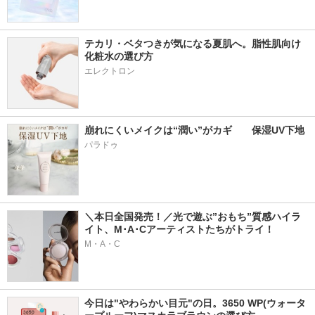
テカリ・ベタつきが気になる夏肌へ。脂性肌向け
化粧水の選び方
エレクトロン
崩れにくいメイクは“潤い”がカギ　　保湿UV下地
パラドゥ
＼本日全国発売！／光で遊ぶ”おもち”質感ハイラ
イト、M･A･Cアーティストたちがトライ！
M・A・C
今日は"やわらかい目元"の日。3650 WP(ウォータ