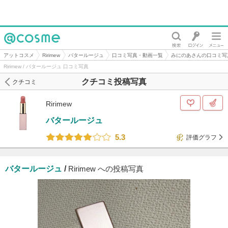
@cosme
アットコスメ
Ririmew
バタールージュ
口コミ写真・動画一覧
みにのあさんの口コミ写
Ririmew / バタールージュ 口コミ写真
クチコミ投稿写真
クチコミ
Ririmew
バタールージュ
5.3
評価グラフ
バタールージュ
/
Ririmew への投稿写真