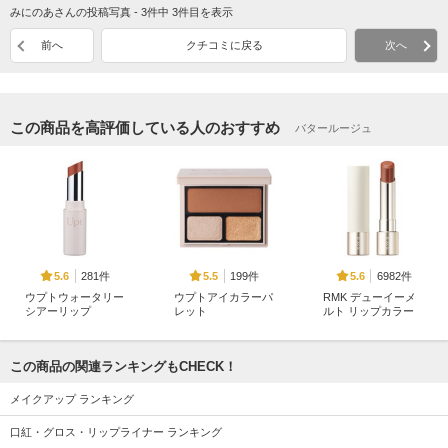
みにのあさんの投稿写真 - 3件中 3件目を表示
前へ
クチコミに戻る
次へ
この商品を高評価している人のおすすめ
バタールージュ
281件
199件
6982件
5.6
5.5
5.6
ウプトウォータリー
ウプトアイカラーパ
RMK デューイーメ
シアーリップ
レット
ルト リップカラー
Upt
Upt
RMK
この商品の関連ランキングもCHECK！
メイクアップ ランキング
口紅・グロス・リップライナー ランキング