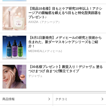
【現品10名様】目もとケア研究10年以上！アクシ
ージアの眼輪筋を鍛える*1目もと特化型美顔器を
プレゼント♪
AXXZIA（アクシージア）
【8月1日新発売】メディヒールの研究と技術から
生まれた、新ダーマスキンケアシリーズをご紹
介！
MEDIHEAL(メディヒール)
【30名様プレゼント】殿堂入り！デジャヴュ 塗る
つけまつげ 自まつげ際立てタイプ
デジャヴュ
商品情報
クチコミ