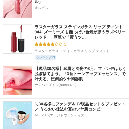
ル」
オルビス
ラスターガラス ステインガラス リップ ティント 
944  ズーミーズ 甘酸っぱい色気が漂うラズベリー
レッド      厚膜で「覆うツ…
5
ラスターガラス ステインガラス リップ ティント
ランキングIN
【現品30名様】猛暑と冷房の8月、ファンデはもう
脱ぎ捨てよう。「3番トーンアップエッセンス」で
叶える、圧倒的ツヤ陶器肌
ナンバーズイン(numbuzin)
＼30名様にファンデ＆UV現品セットをプレゼント
／ うるおい仕込む夏のツヤ肌コンビ♪
AGE20'S(エージトウェンティズ)