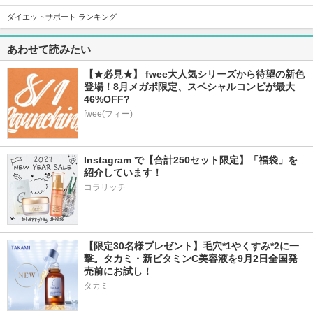
Myism
ネイチャーメイド
ファンケル
ダイエットサポート ランキング
あわせて読みたい
【★必見★】 fwee大人気シリーズから待望の新色
登場！8月メガポ限定、スペシャルコンビが最大
132件
5.9
46%OFF?
TURN Sparkling Wa
fwee(フィー)
ter
TURN
Instagram で【合計250セット限定】「福袋」を
紹介しています！
コラリッチ
【限定30名様プレゼント】毛穴*1やくすみ*2に一
撃。タカミ・新ビタミンC美容液を9月2日全国発
売前にお試し！
タカミ