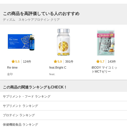
この商品を高評価している人のおすすめ
ディズム スキンケアプロテイン クリア
124件
391件
143件
5.5
5.9
5.7
Re time
feat.Bright C
iBODY マイコミッ
トMCTゼリー
金印
feat.
常盤薬品
この商品の関連ランキングもCHECK！
サプリメント・フード ランキング
サプリメント ランキング
50件
556件
153件
5.1
4.0
5.4
プロテイン ランキング
Myism メンタルケ
マルチビタミン＆ミ
ウェルエイジ プレ
アサプリメント
ネラル
ミアム
保健機能食品 ランキング