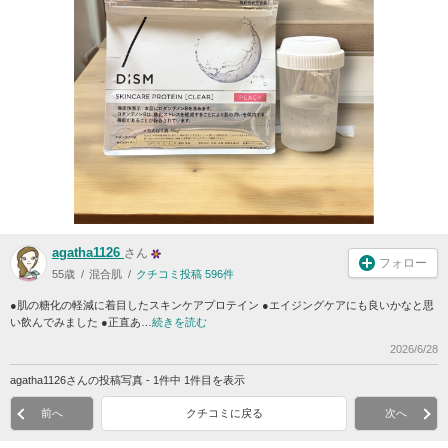
agatha1126
さん
フォロー
55歳
混合肌
クチコミ投稿 596件
●肌の糖化の軽減に着目したスキンケアプロテイン ●エイジングケアにも良いかなと思
い飲んでみました ●正直あ…
続きを読む
2026/6/28
agatha1126さんの投稿写真 - 1件中 1件目を表示
前へ
クチコミに戻る
次へ