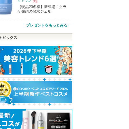
クトワン
【現品20名様】新登場！クラ
現
ゲ発想の保水ジェル
品
プレゼントをもっとみる
トピックス
シャー ク
メイクアップベース フェ
ヘルシーカバープライマ
マキシマムラッ
イスレスポンサー プラス
ー
ルドアップマス
ブリリアージュ
AN'BLESS
ブリリアージュ
ピン
ショッピン
トへ
グサイトへ