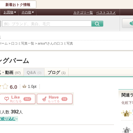
新着おトク情報
お買物
その他
カテゴリ一覧
ベストコスメ
真
バーム
>
口コミ写真一覧
>
arisa*!さんの口コミ写真
ングバーム
真・動画
Q&A
ブログ
(97)
(0)
(1)
6.0
1.0pt
関連
Like
Have
392
59
気になる
もってる
化粧下
392
目人数
人
で絞り込む