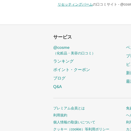
リセッティングバーム
の口コミサイト -
@co
サービス
@cosme
ベ
（化粧品・美容の口コミ）
プ
ランキング
ビ
ポイント・クーポン
新
ブログ
最
Q&A
プレミアム会員とは
免
利用規約
ヘ
個人情報の取扱いについて
利
クッキー（cookie）等利用ポリシー
カ