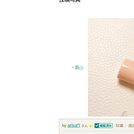
前へ
arisa*!
by
32歳
混
さん
認証済
1