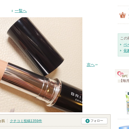
一覧へ
この
ベ
化
次へ
【毎月
合肌
クチコミ投稿
1359
件
フォロー