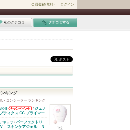
会員登録(無料)
ログイン
私のクチコミ
クチコミする
ランキング
地・コンシーラー ランキング
ジェノ
SK-II
/
SK-IIからのお
プティクス CC プライマー
知らせがありま
す
パーフェクトＵ
アネッサ
/
Ｖ スキンケアジェル Ｎ
1位