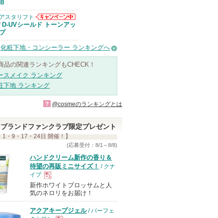
Ｂ
アスタリフト
アスタリフトか
D-UVシールド トーンアッ
/
らのお知らせが
プ
あります
化粧下地・コンシーラー ランキングへ
商品の関連ランキングもCHECK！
ースメイク ランキング
粧下地 ランキング
?
@cosmeのランキングとは
ブランドファンクラブ限定プレゼント
 1・9・17・24日 開催！】
(応募受付：8/1～8/8)
ハンドクリーム新作の香り＆
待望の再販ミニサイズ！
/ クナ
イプ
新作ホワイトブロッサムと人
現
気のネロリをお届け！
アクアキープジェル
/ パーフェ
品