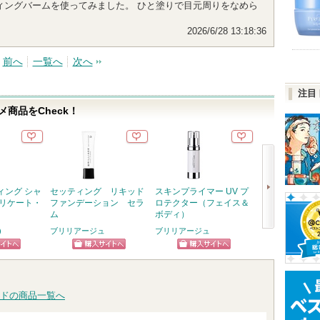
ッティングバームを使ってみました。 ひと塗りで目元周りをなめら
2026/6/28 13:18:36
前へ
一覧へ
次へ
注目
商品をCheck！
ィング シャ
セッティング リキッド
スキンプライマー UV プ
フェイスポリッ
デリケート・
ファンデーション セラ
ロテクター（フェイス＆
ラリファイング
ム
ボディ）
SABON(サボン)
)
ブリリアージュ
ブリリアージュ
次
ショッ
へ
ピン
ショッピン
ショッピン
グサイ
トへ
グサイトへ
グサイトへ
ドの商品一覧へ