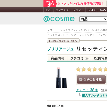
おトクにキレイになる情報が満載！
TOP
ランキング
ブランド
ブログ
Q&A
ブリリアージュ / リセッティングバーム 口コミ写
アットコスメ
>
ブリリアージュ
>
リセッティング
このブランドの情報を
リセッティ
ブリリアージュ
見る
商品情報
クチコミ
投稿写
(38)
クチコミする
38
クチコミ
件
注
購入者のクチコミ
投稿写真