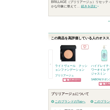
BRILLAGE（ブリリアージュ）リセ
0
かな印象に整えて…
続きを読む
0
人
以
上
の
メ
この商品を高評価している人のオススメ
ン
バ
ー
に
お
気
ライトヴェール クッシ
ハイドレイテ
に
ョンファンデーション
ワーオイル 
ジャスミン
入
ブリリアージュ
SABON(サボン
り
戻
ショッピン
登
る
ショッ
録
グサイトへ
ブリリアージュについて
グサイ
さ
れ
このブランドのTopへ
このブラン
て