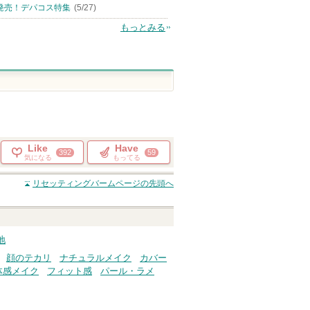
発売！デパコス特集
(5/27)
もっとみる
Like
Have
392
59
気になる
もってる
リセッティングバーム
ページの先頭へ
地
顔のテカリ
ナチュラルメイク
カバー
体感メイク
フィット感
パール・ラメ