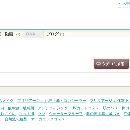
6月
真・動画
Q&A
ブログ
(97)
(0)
(1)
クチコミする
スメイク
ブリリアージュ 化粧下地・コンシーラー
ブリリアージュ 化粧下
美白
低刺激・敏感肌
アンチエイジング
UVカットコスメ
肌のハリ・弾力
崩れにくい
マット肌
ツヤ
ウォータープルーフ
肌の透明感・薄づき
立
ス
自然派化粧品・オーガニックコスメ