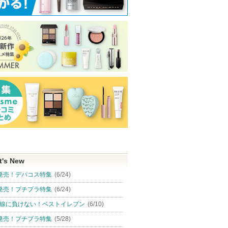
t's New
発売！デパコス特集
(6/24)
発売！プチプラ特集
(6/24)
線に負けない！ベストイレブン
(6/10)
発売！プチプラ特集
(5/28)