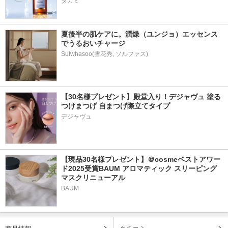
タカミ
夏後半の肌ケアに。潤燥（ユンジョ）エッセンス
でうるおいチャージ
Sulwhasoo(雪花秀, ソルファス)
【30名様プレゼント】殿堂入り！デジャヴュ 塗る
つけまつげ 自まつげ際立てタイプ
デジャヴュ
【現品30名様プレゼント】＠cosmeベストアワー
ド2025受賞BAUM アロマティック スリーピング
マスクリニューアル
BAUM