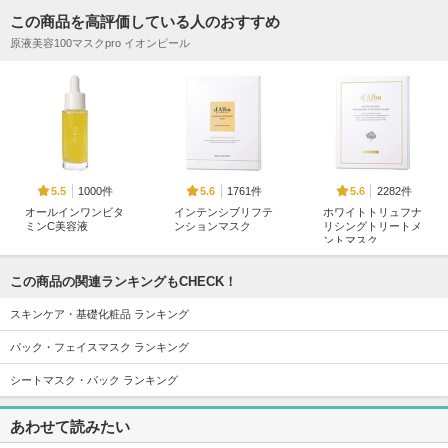
この商品を高評価している人のおすすめ
原液美容100マスクpro イオンピール
1000件
1761件
2282件
5.5
5.6
5.6
オールインワンビタ
インテンシブリフテ
ホワイトトリュフナ
ミンC美容液
ンションマスク
リシングトリートメ
ントマスク
Fru:C
d'Alba(ダルバ)
d'Alba(ダルバ)
この商品の関連ランキングもCHECK！
スキンケア・基礎化粧品 ランキング
パック・フェイスマスク ランキング
シートマスク・パック ランキング
12953件
18401件
403件
5.8
5.3
5.7
ジェニフィック ア
タカミスキンピール
メイクキープUVミ
あわせて読みたい
ルティメ セラム
スト
タカミ
ランコム
Recipe（レシピ）