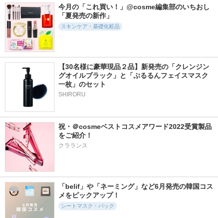
今月の「これ買い！」@cosme編集部のいちおし
「夏発売の新作」
スキンケア・基礎化粧品
17332件
1690件
1587件
5.6
5.5
5.5
【30名様に豪華現品２品】新発売の「クレンジン
スキンクリア クレ
メガショット 朝用
メガショット 夜用
グオイルブラック」と「ぷるるんフェイスマスク
ンズ オイル アロマ
ツヤピールマスク C
白玉美容マスク
一枚」のセット
タイプ リフレシン
C
サボリーノ
グシトラスの香り
SHIRORU
サボリーノ
アテニア
祝・＠cosmeベストコスメアワード2022受賞製品
をご紹介！
クラランス
11666件
2110件
2070件
5.2
5.6
5.3
PDRN ヒアルロン酸
プライマーショット
ビタトーニングセラ
100 セラム
ムトナー
「belif」や「ネーミング」など6月発売の韓国コス
アテニア
Anua
d'Alba(ダルバ)
メをピックアップ！
シートマスク・パック