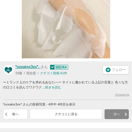
*xxxainx3xx*.
さん
フォロー
33歳
混合肌
クチコミ投稿 61件
ー１ランク上のケアを求めるあなたへー サイトに書かれている上記の言葉と 色々な方
の口コミを読んでワクワク…
続きを読む
2026/6/28
*xxxainx3xx*.さんの投稿写真 - 4件中 4件目を表示
前へ
クチコミに戻る
次へ