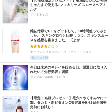
【30名様限定プレゼント！】敏感肌の大人から赤
ちゃんまで使える♪ママ＆キッズ スムースヘアミ
ルク
ママ＆キッズ
雑誌付録で130をゲットして、10時間使ってみま
した。 スキングロウと比較しつつ、スキンスムー
スを感想を書きました。 【よか…
5
エッセンス スキンスムース ファンデーション
ランキングIN
今日は未来のキレイを始める日。開運日に取り入
れたい「先行美容」習慣
アンプルール(AMPLEUR)
【限定30名様プレゼント】毛穴*1やくすみ*2に一
撃。タカミ・新ビタミンC美容液を9月2日全国発
売前にお試し！