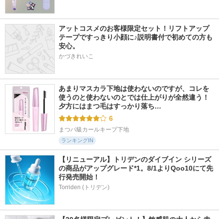
アットコスメのお客様限定セット！リフトアップ
2104件
208件
434件
5.5
5.7
6.0
テープですっきり小顔に♪説明書付で初めての方も
安心。
ビタトーニングカプ
モイスト リポクリ
ローメルト クレン
セルクリーム
ーム
ジングバーム クロ
かづきれいこ
d'Alba(ダルバ)
LITS(リッツ)
AHRES(アーレス)
あまりマスカラ下地は使わないのですが、コレを
使うのと使わないのとでは仕上がりが全然違う！ 
夕方にはまつ毛はすっかり落ち…
6
まつパ級カールキープ下地
ランキングIN
【リニューアル】トリデンのダイブイン シリーズ
の商品がアップグレード*1。8/1よりQoo10にて先
行発売開始！
Torriden (トリデン)