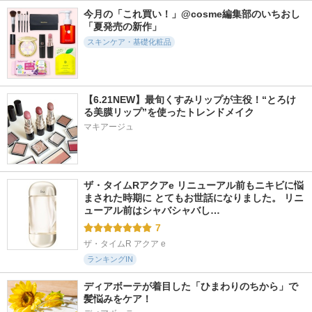
6338件
986件
5973件
5.2
5.4
5.8
今月の「これ買い！」@cosme編集部のいちおし
オルビス ザ クレン
FAS ザ ブラック リ
スキンパワーアドバ
「夏発売の新作」
ジング オイル
フト アイクリーム
ンスト クリーム
スキンケア・基礎化粧品
オルビス
FAS
SK-II
【6.21NEW】最旬くすみリップが主役！“とろけ
る美膜リップ”を使ったトレンドメイク
マキアージュ
5123件
17332件
3173件
5.5
5.6
5.5
レチノパワー リン
スキンクリア クレ
アクア チャージ 薬
クルクリーム ba
ンズ オイル アロマ
用 ミルキー クリー
タイプ リフレシン
ム
エリクシール
グシトラスの香り
ザ・タイムRアクアe リニューアル前もニキビに悩
エスティ ローダー
アテニア
まされた時期に とてもお世話になりました。 リニ
ューアル前はシャバシャバし…
7
ザ・タイムR アクア e
ランキングIN
ディアボーテが着目した「ひまわりのちから」で
髪悩みをケア！