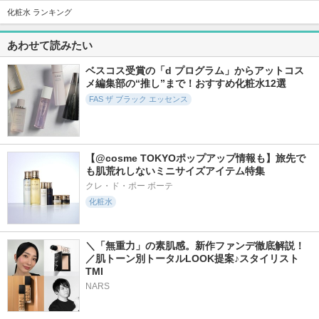
化粧水 ランキング
5993件
39403件
4301件
5.3
5.6
5.9
あわせて読みたい
ABC-Gピールウォ
フェイシャル トリ
アベイユ ロイヤル
ッシュ
ートメント エッセ
ウォータリー オイ
ベスコス受賞の「d プログラム」からアットコス
ンス
ル セロム
メ編集部の“推し”まで！おすすめ化粧水12選
ドクターケイ
SK-II
ゲラン
FAS ザ ブラック エッセンス
【@cosme TOKYOポップアップ情報も】旅先で
も肌荒れしないミニサイズアイテム特集
4990件
5156件
11666件
5.7
5.9
5.2
クレ・ド・ポー ボーテ
アルティミューン
スキンパワー リニ
PDRN ヒアルロン酸
化粧水
パワライジング セ
ュー クリーム
100 セラム
ラム
SK-II
Anua
SHISEIDO
＼「無重力」の素肌感。新作ファンデ徹底解説！
／肌トーン別トータルLOOK提案♪スタイリスト
TMI
NARS