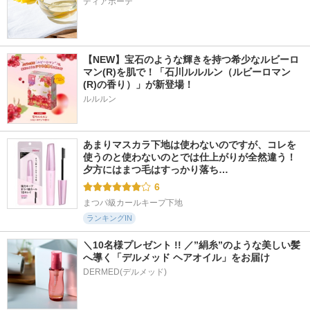
ディアボーテ
【NEW】宝石のような輝きを持つ希少なルビーロ
マン(R)を肌で！「石川ルルルン（ルビーロマン
(R)の香り）」が新登場！
ルルルン
あまりマスカラ下地は使わないのですが、コレを
使うのと使わないのとでは仕上がりが全然違う！ 
夕方にはまつ毛はすっかり落ち…
6
まつパ級カールキープ下地
ランキングIN
＼10名様プレゼント !! ／”絹糸”のような美しい髪
へ導く「デルメッド ヘアオイル」をお届け
DERMED(デルメッド)