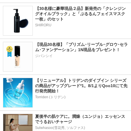
【30名様に豪華現品２品】新発売の「クレンジン
グオイルブラック」と「ぷるるんフェイスマスク
一枚」のセット
SHIRORU
【現品30名様】「プリズム･リーブル･グロウ･セラ
ム･ファンデーション」1N現品をプレゼント！ 
ジバンシイ
【リニューアル】トリデンのダイブイン シリーズ
の商品がアップグレード*1。8/1よりQoo10にて先
行発売開始！
Torriden (トリデン)
夏後半の肌ケアに。潤燥（ユンジョ）エッセンス
でうるおいチャージ
Sulwhasoo(雪花秀, ソルファス)