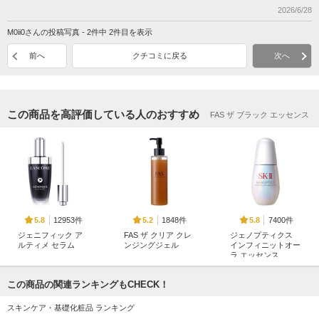
2026/6/28
M0ii0さんの投稿写真 - 2件中 2件目を表示
前へ
クチコミに戻る
次へ
この商品を高評価している人のおすすめ
FAS ザ ブラック エッセンス
12953件
1848件
7400件
5.8
5.2
5.8
ジェニフィック ア
FAS ザ クリア クレ
ジェノプティクス
ルティメ セラム
ンジングジェル
インフィニットオー
ラ エッセンス
ランコム
FAS
SK-II
この商品の関連ランキングもCHECK！
スキンケア・基礎化粧品 ランキング