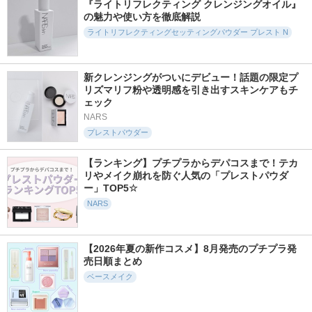
『ライトリフレクティング クレンジングオイル』
SK-II
コスメデコルテ
の魅力や使い方を徹底解説
ライトリフレクティングセッティングパウダー プレスト N
新クレンジングがついにデビュー！話題の限定プ
リズマリフ粉や透明感を引き出すスキンケアもチ
ェック
8640件
2734件
3502件
5.6
5.4
5.8
ディオールスキン
NARS
ライトリフレクティ
カネボウ クリーム
フォーエヴァー ス
ング トーンアップ
イン デイII
プレストパウダー
キン コレクト コン
ヴェール
KANEBO
シーラー
NARS
【ランキング】プチプラからデパコスまで！テカ
ディオール
リやメイク崩れを防ぐ人気の「プレストパウダ
ー」TOP5☆
NARS
【2026年夏の新作コスメ】8月発売のプチプラ発
4683件
7355件
4429件
5.6
5.4
5.4
売日順まとめ
ライトリフレクティ
エッセンス スキン
UVイデア XL プロテ
ング プリズマティ
グロウ ファンデー
クショントーンアッ
ベースメイク
ックパウダー
ション
プ ローズ+
NARS
SHISEIDO
ラ ロッシュ ポゼ