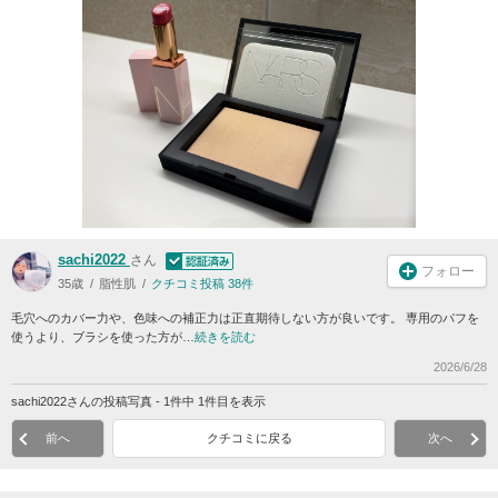
sachi2022
さん
フォロー
35歳
脂性肌
クチコミ投稿 38件
毛穴へのカバー力や、色味への補正力は正直期待しない方が良いです。 専用のパフを
使うより、ブラシを使った方が…
続きを読む
2026/6/28
sachi2022さんの投稿写真 - 1件中 1件目を表示
前へ
クチコミに戻る
次へ