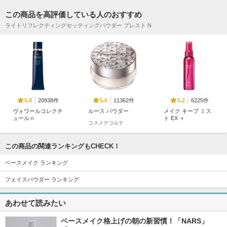
この商品を高評価している人のおすすめ
ライトリフレクティングセッティングパウダー プレスト N
20938件
11362件
6225件
5.8
5.6
5.2
ヴォワールコレクチ
ルース パウダー
メイク キープ ミス
ュールｎ
ト EX ＋
コスメデコルテ
クレ・ド・ポー ボー
コーセーコスメニエン
テ
ス
この商品の関連ランキングもCHECK！
ベースメイク ランキング
フェイスパウダー ランキング
5765件
11268件
4003件
5.4
5.3
5.6
あわせて読みたい
プリズム・リーブル
サンシェルター マ
ジェノプティクス C
ルチ プロテクショ
C プライマー
ベースメイク格上げの朝の新習慣！「NARS」
ジバンシイ
ン トーンアップCC