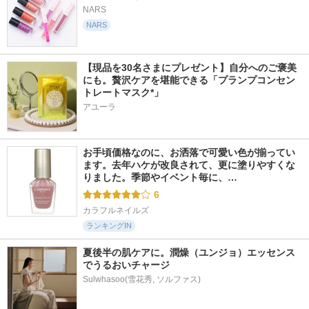
NARS
NARS
【現品を30名さまにプレゼント】自分へのご褒美
にも。贅沢ケアを堪能できる「プランプコンセン
トレートマスク*」
アユーラ
お手頃価格なのに、お洒落で可愛い色が揃ってい
ます。去年ハケが改良されて、更に塗りやすくな
りました。季節やイベント毎に、…
6
カラフルネイルズ
ランキングIN
夏後半の肌ケアに。潤燥（ユンジョ）エッセンス
でうるおいチャージ
Sulwhasoo(雪花秀, ソルファス)