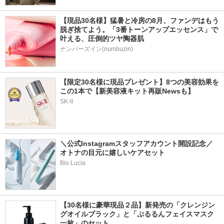
【現品30名様】猛暑と冷房の8月、ファンデはもう
脱ぎ捨てよう。「3番トーンアップエッセンス」で
叶える、圧倒的ツヤ陶器肌
ナンバーズイン(numbuzin)
【限定30名様に現品プレゼント】8つの美容効果を
この1本で【新美容液キット再販Newsも】
SK-II
＼公式Instagramスタッフアカウント開設記念／
オトナの目元に嬉しいケアセット
Bio Lucia
【30名様に豪華現品２品】新発売の「クレンジン
グオイルブラック」と「ぷるるんフェイスマスク
一枚」のセット