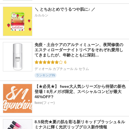
＼ とちおとめでうるつや肌に♪ ／
ルルルン
14196件
3966件
2389件
5.4
5.5
5.5
ディオールスキン
エリクシール デー
ライトリフレクティ
フォーエヴァー フ
ケアレボリューショ
ング セラムクッシ
免疫・土台ケアのアルティミューン、夜間修復の
ルイド グロウ
ン ブライトニング
ョンファンデーショ
エスティローダーナイトリペアをそれぞれ愛用し
＋ ba
ン
ディオール
てきましたが、年齢とともに深刻…
エリクシール
NARS
6
ディオール カプチュール ル セラム
ランキングIN
【★必見★】 fwee大人気シリーズから待望の新色
登場！8月メガポ限定、スペシャルコンビが最大
46%OFF?
fwee(フィー)
8.5発売★夏の肌を彩る新リキッドブラッシュ＆ル
ミナスに輝く光沢リップグロス新作情報