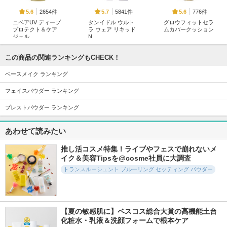
2654件
5841件
776件
5.6
5.7
5.6
ニベアUV ディープ
タンイドル ウルト
グロウフィットセラ
プロテクト＆ケア
ラ ウェア リキッド
ムカバークッション
ジェル
N
d'Alba(ダルバ)
ニベア
ランコム
この商品の関連ランキングもCHECK！
ベースメイク ランキング
フェイスパウダー ランキング
プレストパウダー ランキング
1903件
403件
6477件
5.3
5.7
5.3
トランスルーセント
メイクキープUVミ
ウォータフルトーン
あわせて読みたい
セットフィニッシン
スト
アップサンクリーム
グパウダー
Recipe（レシピ）
d'Alba(ダルバ)
推し活コスメ特集！ライブやフェスで崩れないメ
tfit
イク＆美容Tipsを@cosme社員に大調査
トランスルーシェント ブルーリング セッティング パウダー
【夏の敏感肌に】ベスコス総合大賞の高機能土台
2875件
66件
509件
5.4
5.5
5.6
化粧水・乳液＆洗顔フォームで根本ケア
ウォータフルトーン
Perfect Diaryロング
エアリーポアカバー