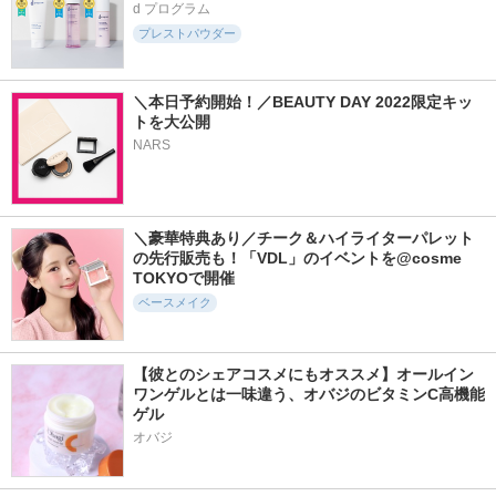
アップサンクリーム
ラスティングUVバ
クッション
d プログラム
（パープル）
ームクッションファ
プレストパウダー
AMUSE
ンデーション
d'Alba(ダルバ)
Perfect Diary
＼本日予約開始！／BEAUTY DAY 2022限定キッ
トを大公開
NARS
1104件
38件
223件
5.8
5.5
5.5
ソフトマットプレス
Perfect Diaryエッセ
トーンアップ UVセ
＼豪華特典あり／チーク＆ハイライターパレット
トパウダー
ンス カラーコレク
ラム
の先行販売も！「VDL」のイベントを@cosme 
ション トーンアッ
funnyelves 方里
%Recipe
プ UVクリーム
TOKYOで開催
Perfect Diary
ベースメイク
【彼とのシェアコスメにもオススメ】オールイン
ワンゲルとは一味違う、オバジのビタミンC高機能
ゲル
オバジ
1423件
674件
2716件
5.8
5.7
5.4
シグネチャーエッセ
V3 インテリジェン
インテンシブ セラ
ンス カバーパクト
ト ファンデーショ
ム ラディアンス プ
インテンスカバー
ン
ライマー