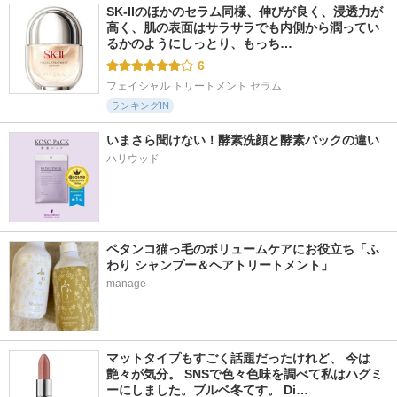
SK-IIのほかのセラム同様、伸びが良く、浸透力が
AGE20'S(エージトウ
SPICARE
ボビイ ブラウン
高く、肌の表面はサラサラでも内側から潤ってい
ェンティズ)
るかのようにしっとり、もっち…
6
フェイシャル トリートメント セラム
ランキングIN
いまさら聞けない！酵素洗顔と酵素パックの違い
ハリウッド
ペタンコ猫っ毛のボリュームケアにお役立ち「ふ
わり シャンプー＆ヘアトリートメント」
manage
マットタイプもすごく話題だったけれど、 今は
艶々が気分。 SNSで色々色味を調べて私はハグミ
ーにしました。ブルベ冬てす。 Di…