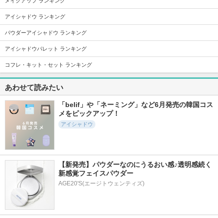
メイクアップ ランキング
アイシャドウ ランキング
14073件
1031件
6990件
5.4
5.7
5.6
パウダーアイシャドウ ランキング
デザイニングアイブ
ジューシーベリープ
RMK デューイーメ
ロウ3D
ランピングリップオ
ルト リップカラー
アイシャドウパレット ランキング
イル
ケイト
RMK
コフレ・キット・セット ランキング
TOCOBO
あわせて読みたい
「belif」や「ネーミング」など6月発売の韓国コス
メをピックアップ！
アイシャドウ
29107件
22102件
7458件
5.4
5.6
5.7
リップモンスター
超細芯アイブロウ
ディオール アディ
クト リップ マキシ
ケイト
セザンヌ
マイザー
ディオール
【新発売】パウダーなのにうるおい感♪透明感続く
新感覚フェイスパウダー
AGE20'S(エージトウェンティズ)