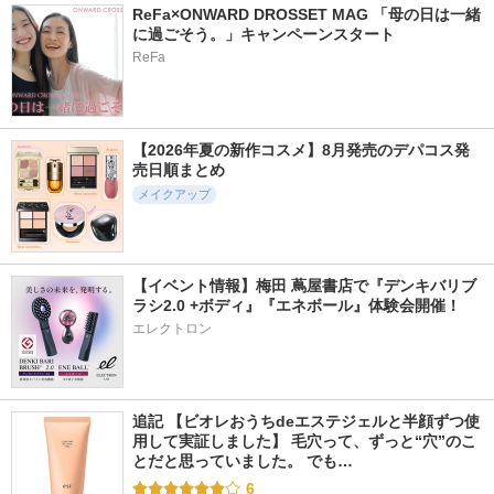
2061件
345件
6602件
5.0
6.0
5.2
ReFa×ONWARD DROSSET MAG 「母の日は一緒
に過ごそう。」キャンペーンスタート
アートクラス フロ
デュー ドロップ テ
チークブラッシュ
ッタージュペンシル
ィント
ReFa
セザンヌ
too cool for school
Coralhaze
【2026年夏の新作コスメ】8月発売のデパコス発
売日順まとめ
メイクアップ
1404件
1192件
4713件
5.1
5.4
5.2
メリハリマスターパ
スキニーリッチシャ
フィー 3Dボリュー
レット
ドウ N
ミンググロス
JUDYDOLL
エクセル
fwee(フィー)
【イベント情報】梅田 蔦屋書店で『デンキバリブ
ラシ2.0 +ボディ』『エネボール』体験会開催！
エレクトロン
追記 【ビオレおうちdeエステジェルと半顔ずつ使
用して実証しました】 毛穴って、ずっと“穴”のこ
とだと思っていました。 でも…
6