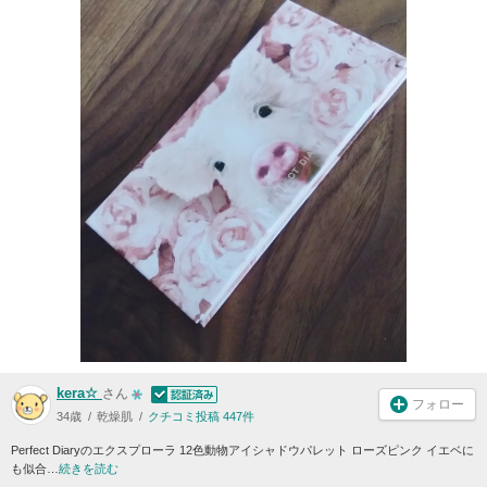
kera☆
さん
フォロー
34歳
乾燥肌
クチコミ投稿 447件
Perfect Diaryのエクスプローラ 12色動物アイシャドウパレット ローズピンク イエベに
も似合…
続きを読む