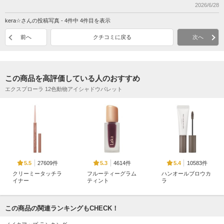
2026/6/28
kera☆さんの投稿写真 - 4件中 4件目を表示
前へ
クチコミに戻る
次へ
この商品を高評価している人のおすすめ
エクスプローラ 12色動物アイシャドウパレット
27609件
4614件
10583件
5.5
5.3
5.4
クリーミータッチラ
フルーティーグラム
ハンオールブロウカ
イナー
ティント
ラ
キャンメイク
Laka
rom&nd
この商品の関連ランキングもCHECK！