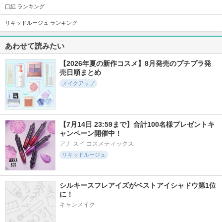
2359件
1575件
673件
5.7
5.1
5.2
口紅 ランキング
ディオールショウ
シャドウパレット
ソフトブラーリング
サンク クルール
アイパレット
リキッドルージュ ランキング
dasique
ディオール
wakemake
あわせて読みたい
【2026年夏の新作コスメ】8月発売のプチプラ発
売日順まとめ
メイクアップ
344件
329件
1031件
6.0
5.0
5.7
デュー ドロップ テ
エッセンシャル リ
ジューシーベリープ
ィント
ップチーク タップ
ランピングリップオ
イル
【7月14日 23:59まで】合計100名様プレゼントキ
Coralhaze
CLIO
TOCOBO
ャンペーン開催中！
アナ スイ コスメティックス
リキッドルージュ
シルキースフレアイズがベストアイシャドウ第1位
535件
1714件
1331件
5.5
に！
5.2
5.2
ジューシーデューイ
ロウグロウジェルテ
ブラーグローイリッ
キャンメイク
グロウティント
ィント
プティント