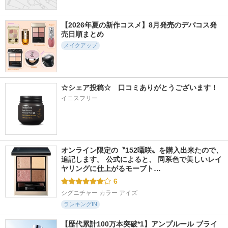
dasique
hince
Dinto
【2026年夏の新作コスメ】8月発売のデパコス発
売日順まとめ
メイクアップ
1478件
164件
2593件
5.1
5.5
4.9
グラスティングカラ
ピュアグラッシュハ
ロムアンド グラス
ーグロス
イライター
ティングメルティン
☆シェア投稿☆　口コミありがとうございます！
グバーム
rom&nd
2aN
イニスフリー
rom&nd
オンライン限定の〝152囁咲〟を購入出来たので、
追記します。 公式によると、 同系色で美しいレイ
ヤリングに仕上がるモーブト…
6
シグニチャー カラー アイズ
ランキングIN
【歴代累計100万本突破*1】アンプルール ブライ