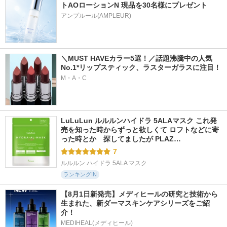
トAOローションN 現品を30名様にプレゼント
アンプルール(AMPLEUR)
＼MUST HAVEカラー5選！／話題沸騰中の人気
No.1*リップスティック、ラスターガラスに注目！
M・A・C
LuLuLun ルルルンハイドラ 5ALAマスク これ発
売を知った時からずっと欲しくて ロフトなどに寄
った時とか　探してましたが PLAZ…
7
ルルルン ハイドラ 5ALA マスク
ランキングIN
【8月1日新発売】メディヒールの研究と技術から
生まれた、新ダーマスキンケアシリーズをご紹
介！
MEDIHEAL(メディヒール)