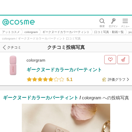
@cosme
アットコスメ
colorgram
ギークヌードカラーカバーティント
口コミ写真・動画一覧
y
colorgram / ギークヌードカラーカバーティント 口コミ写真
クチコミ投稿写真
クチコミ
colorgram
ギークヌードカラーカバーティント
5.1
評価グラフ
ギークヌードカラーカバーティント
/
colorgram への投稿写真