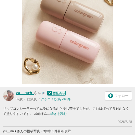
yu__na★
さん
フォロー
37歳
乾燥肌
クチコミ投稿 240件
リップコンシーラーってムラになるから少し苦手でしたが、これはぼってり付かなく
て塗りやすいです。 以前ほん…
続きを読む
2026/6/28
yu__na★さんの投稿写真 - 3件中 3件目を表示