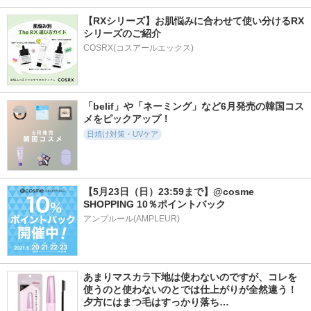
ＮＢ
ン トーンアップ SP
KANEBO
＋ aa
【RXシリーズ】お肌悩みに合わせて使い分けるRX
アネッサ
エリクシール
シリーズのご紹介
COSRX(コスアールエックス)
「belif」や「ネーミング」など6月発売の韓国コス
2624件
5155件
2654件
5.5
5.1
5.6
メをピックアップ！
FAS ザ ブラック デ
オルビス リンクル
ニベアUV ディープ
日焼け対策・UVケア
イ クリーム
ブライトUVプロテ
プロテクト＆ケア
クター
ジェル
FAS
オルビス
ニベア
【5月23日（日）23:59まで】@cosme 
SHOPPING 10％ポイントバック
アンプルール(AMPLEUR)
あまりマスカラ下地は使わないのですが、コレを
使うのと使わないのとでは仕上がりが全然違う！ 
夕方にはまつ毛はすっかり落ち…