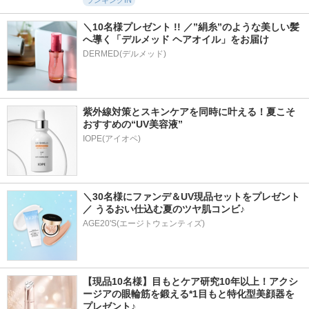
ランキングIN
＼10名様プレゼント !! ／”絹糸”のような美しい髪
へ導く「デルメッド ヘアオイル」をお届け
DERMED(デルメッド)
紫外線対策とスキンケアを同時に叶える！夏こそ
おすすめの“UV美容液”
IOPE(アイオペ)
＼30名様にファンデ＆UV現品セットをプレゼント
／ うるおい仕込む夏のツヤ肌コンビ♪
AGE20'S(エージトウェンティズ)
【現品10名様】目もとケア研究10年以上！アクシ
ージアの眼輪筋を鍛える*1目もと特化型美顔器を
プレゼント♪