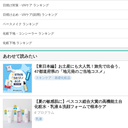
510件
6464件
4001件
5.0
5.3
5.6
日焼け対策・UVケア ランキング
UVイデア XL プロテ
ウォータフルトーン
ジェノプティクス C
クショントーンアッ
アップサンクリーム
C プライマー
日焼け止め・UVケア(顔用) ランキング
プ ティント
d'Alba(ダルバ)
SK-II
ラ ロッシュ ポゼ
ベースメイク ランキング
化粧下地・コンシーラー ランキング
化粧下地 ランキング
あわせて読みたい
3496件
2953件
3524件
5.8
5.4
5.6
カネボウ クリーム
プロテクティング
パーフェクトＵＶ
【東日本編】お土産にも大人気！旅先で出会う、
イン デイII
プライマー
スキンケアミルク
47都道府県の「地元発のご当地コスメ」
ＮＡ
KANEBO
ポール ＆ ジョー
スキンケア・基礎化粧品
アネッサ
【夏の敏感肌に】ベスコス総合大賞の高機能土台
化粧水・乳液＆洗顔フォームで根本ケア
d プログラム
9408件
2181件
4940件
5.7
5.1
5.2
乳液
カネボウ クリーム
パーフェクトＵＶ
エリクシール デー
イン デイ
スキンケアジェル
ケアレボリューショ