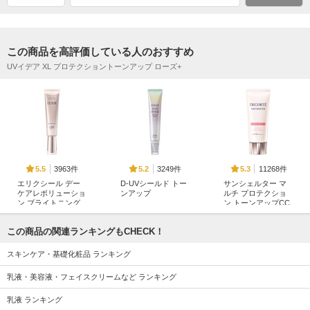
この商品を高評価している人のおすすめ
UVイデア XL プロテクショントーンアップ ローズ+
3963件
3249件
11268件
5.5
5.2
5.3
エリクシール デー
D-UVシールド トー
サンシェルター マ
ケアレボリューショ
ンアップ
ルチ プロテクショ
ン ブライトニング
ン トーンアップCC
アスタリフト
＋ ba
コスメデコルテ
エリクシール
この商品の関連ランキングもCHECK！
スキンケア・基礎化粧品 ランキング
乳液・美容液・フェイスクリームなど ランキング
乳液 ランキング