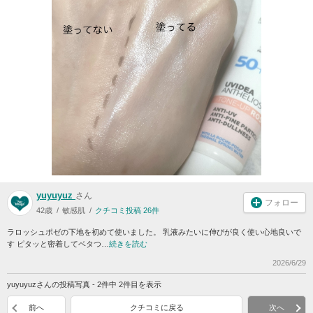
yuyuyuz
さん
フォロー
42歳
敏感肌
クチコミ投稿 26件
ラロッシュポゼの下地を初めて使いました。 乳液みたいに伸びが良く使い心地良いで
す ピタッと密着してベタつ…
続きを読む
2026/6/29
yuyuyuzさんの投稿写真 - 2件中 2件目を表示
前へ
クチコミに戻る
次へ