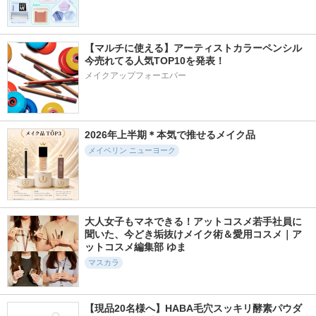
【マルチに使える】アーティストカラーペンシル
今売れてる人気TOP10を発表！
7979件
1079件
1709件
5.2
5.0
5.2
メイクアップフォーエバー
シルキーリキッドア
メロウブラウンアイ
ロウグロウジェルテ
イライナーWP
ズ
ィント
D-UP(ディーアップ)
ケイト
hince
2026年上半期＊本気で推せるメイク品
メイベリン ニューヨーク
29083件
22063件
5023件
5.4
5.6
5.1
リップモンスター
超細芯アイブロウ
密着アイライナー
大人女子もマネできる！アットコスメ若手社員に
極細クリームペンシ
聞いた、今どき垢抜けメイク術＆愛用コスメ｜ア
ケイト
セザンヌ
ル
ットコスメ編集部 ゆま
デジャヴュ
マスカラ
【現品20名様へ】HABA毛穴スッキリ酵素パウダ