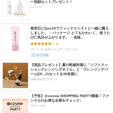
ー洗顔セットプレゼント！
ハーバー
18673件
5247件
4481件
5.2
5.3
5.1
塗るつけまつげ 自
カラーリングアイブ
ポッピングシルエッ
まつげ際立てタイプ
ロウEX
トシャドウ
デジャヴュ
ヘビーローテーション
ケイト
発売日にQoo10でフィックスミストと一緒に購入
しました。 ・パッケージ とてもかわいく、使うた
びに気分が上がります。 ・色味…
6
フィー スパUVトーンアップベース
ランキングIN
【現品プレゼント】夏の乾燥対策に「ソフトクッ
ションクレンジングオイル」と「クレンジングバ
ームEX」のセットを30名様に
Lala Vie (ララヴィ)
【予告】@cosme SHOPPING PARTY開催！ファ
ンケルのお得な企画をチェック♪
ファンケル