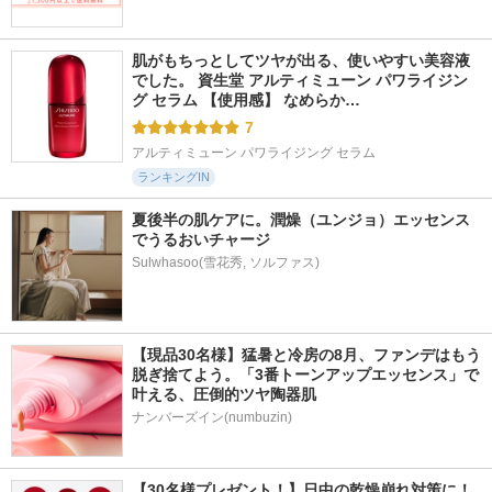
肌がもちっとしてツヤが出る、使いやすい美容液
でした。 資生堂 アルティミューン パワライジン
グ セラム 【使用感】 なめらか…
7
アルティミューン パワライジング セラム
ランキングIN
夏後半の肌ケアに。潤燥（ユンジョ）エッセンス
でうるおいチャージ
Sulwhasoo(雪花秀, ソルファス)
【現品30名様】猛暑と冷房の8月、ファンデはもう
脱ぎ捨てよう。「3番トーンアップエッセンス」で
叶える、圧倒的ツヤ陶器肌
ナンバーズイン(numbuzin)
【30名様プレゼント！】日中の乾燥崩れ対策に！