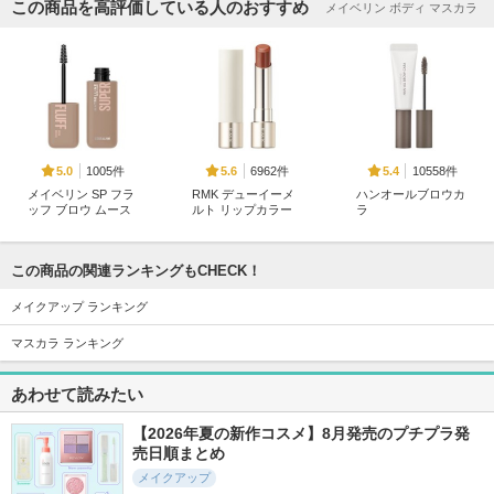
この商品を高評価している人のおすすめ
メイベリン ボディ マスカラ
1005件
6962件
10558件
5.0
5.6
5.4
メイベリン SP フラ
RMK デューイーメ
ハンオールブロウカ
ッフ ブロウ ムース
ルト リップカラー
ラ
メイベリン ニューヨ
RMK
rom&nd
ーク
この商品の関連ランキングもCHECK！
メイクアップ ランキング
マスカラ ランキング
1528件
1031件
27565件
5.1
5.7
5.5
あわせて読みたい
ハイパーリフトマス
ジューシーベリープ
クリーミータッチラ
カラ
ランピングリップオ
イナー
【2026年夏の新作コスメ】8月発売のプチプラ発
イル
売日順まとめ
D-UP(ディーアップ)
キャンメイク
TOCOBO
メイクアップ