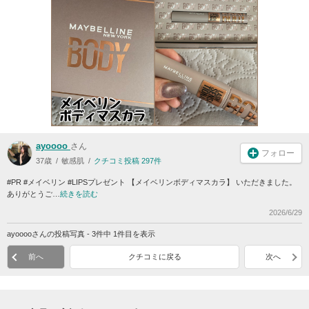
ayoooo
さん
フォロー
37歳
敏感肌
クチコミ投稿 297件
#PR #メイベリン #LIPSプレゼント 【メイベリンボディマスカラ】 いただきました。
ありがとうご…
続きを読む
2026/6/29
ayooooさんの投稿写真 - 3件中 1件目を表示
前へ
クチコミに戻る
次へ