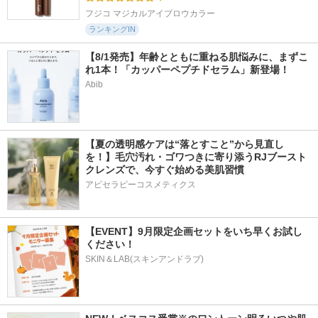
フジコ マジカルアイブロウカラー
ランキングIN
【8/1発売】年齢とともに重ねる肌悩みに、まずこ
れ1本！「カッパーペプチドセラム」新登場！
Abib
【夏の透明感ケアは“落とすこと”から見直し
を！】毛穴汚れ・ゴワつきに寄り添うRJブースト
クレンズで、今すぐ始める美肌習慣
アピセラピーコスメティクス
【EVENT】9月限定企画セットをいち早くお試し
ください！
SKIN＆LAB(スキンアンドラブ)