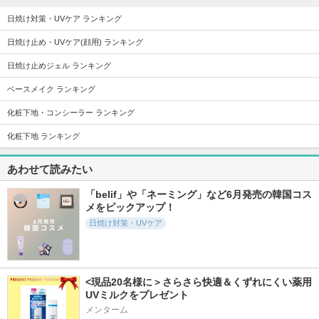
日焼け対策・UVケア ランキング
日焼け止め・UVケア(顔用) ランキング
日焼け止めジェル ランキング
4429件
4003件
11268件
5.4
5.6
5.3
ベースメイク ランキング
UVイデア XL プロテ
ジェノプティクス C
サンシェルター マ
クショントーンアッ
C プライマー
ルチ プロテクショ
化粧下地・コンシーラー ランキング
プ ローズ+
ン トーンアップCC
SK-II
ラ ロッシュ ポゼ
コスメデコルテ
化粧下地 ランキング
あわせて読みたい
「belif」や「ネーミング」など6月発売の韓国コス
メをピックアップ！
3502件
2627件
2715件
5.8
日焼け対策・UVケア
5.5
5.3
カネボウ クリーム
FAS ザ ブラック デ
パーフェクトＵＶ
イン デイII
イ クリーム
スキンケアジェル
ＮＡ
KANEBO
FAS
アネッサ
<現品20名様に＞さらさら快適＆くずれにくい薬用
UVミルクをプレゼント
メンターム