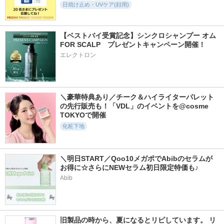
日焼け止め・UVケア(顔用)
1897件
6477件
9408件
5.2
5.3
5.7
【ベストバイ受賞記念】シンクロシャンプー オム 
エリクシール デー
ウォータフルトーン
カネボウ クリーム
FOR SCALP　プレゼントキャンペーン開催！
ケアレボリューショ
アップサンクリーム
イン デイ
エレクトロン
ン トーンアップ BE
d'Alba(ダルバ)
KANEBO
＋ ca
エリクシール
＼豪華特典あり／チーク＆ハイライターパレット
の先行販売も！「VDL」のイベントを@cosme 
TOKYOで開催
化粧下地
5134件
4944件
2760件
5.3
5.2
5.2
アリィー クロノビ
エリクシール デー
アプソリュ ザ UV
ューティ ジェルUV
ケアレボリューショ
クリーム
＼明日START／Qoo10メガポでAbibのセラムが
EX
ン トーンアップ SP
お得に☆さらにNEWセラム初日限定特価も♪
ランコム
＋ aa
アリィー(ALLIE)
Abib
エリクシール
旧製品の時から、夏になるとリピしています。 リ