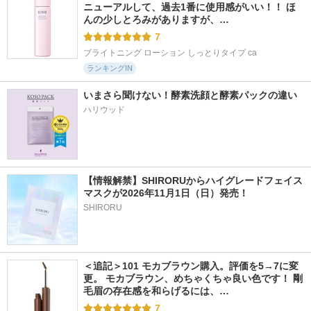
ニューアルして、過去1番に使用感がいい！！ ほ
んの少しとろみがありますが、…
7
ブライトニング ローション しっとりタイプ ca
ランキングIN
いまさら聞けない！酵素洗顔と酵素パックの違い
ハリウッド
【情報解禁】SHIRORUからハイグレードフェイス
マスクが2026年11月1日（日）発売！
SHIRORU
＜追記＞101 モカブラウン購入。評価を5→7に変
更。 モカブラウン、めちゃくちゃ良い色です！ 剛
毛眉の存在感を和らげるには、…
7