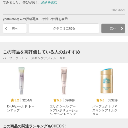
てみました。 伸びが良く…
続きを読む
2026/6/29
yoohko56さんの投稿写真 - 2件中 2件目を表示
前へ
クチコミに戻る
次へ
この商品を高評価している人のおすすめ
パーフェクトＵＶ スキンケアジェル ＮＢ
3254件
3966件
3532件
5.2
5.5
5.6
D-UVシールド トー
エリクシール デー
パーフェクトＵＶ
ンアップ
ケアレボリューショ
スキンケアミルク
ン ブライトニング
ＮＡ
アスタリフト
＋ ba
アネッサ
エリクシール
この商品の関連ランキングもCHECK！