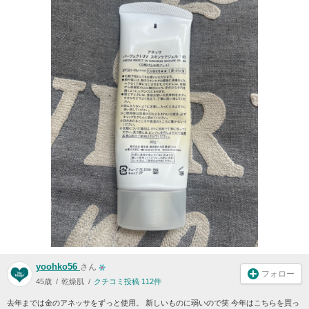
yoohko56
さん
フォロー
45歳
乾燥肌
クチコミ投稿 112件
去年までは金のアネッサをずっと使用。 新しいものに弱いので笑 今年はこちらを買っ