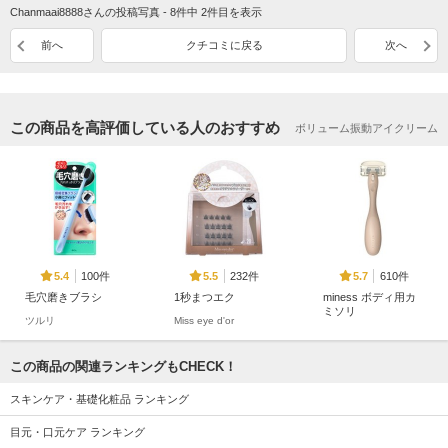
Chanmaai8888さんの投稿写真 - 8件中 2件目を表示
前へ
クチコミに戻る
次へ
この商品を高評価している人のおすすめ
ボリューム振動アイクリーム
100件
232件
610件
5.4
5.5
5.7
毛穴磨きブラシ
1秒まつエク
miness ボディ用カ
ミソリ
ツルリ
Miss eye d'or
miness
この商品の関連ランキングもCHECK！
スキンケア・基礎化粧品 ランキング
目元・口元ケア ランキング