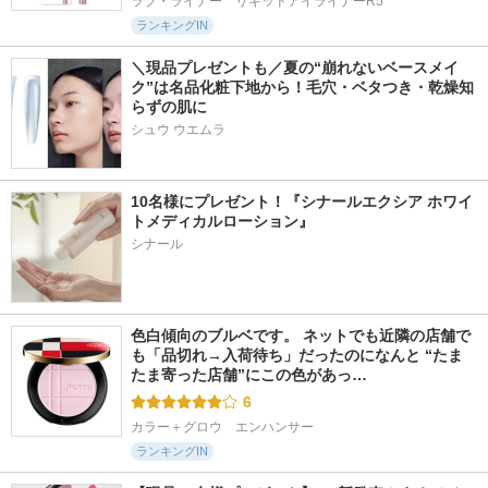
ラブ・ライナー　リキッドアイライナーR5
ランキングIN
＼現品プレゼントも／夏の“崩れないベースメイ
ク”は名品化粧下地から！毛穴・ベタつき・乾燥知
らずの肌に
シュウ ウエムラ
10名様にプレゼント！『シナールエクシア ホワイ
トメディカルローション』
シナール
色白傾向のブルベです。 ネットでも近隣の店舗で
も「品切れ→入荷待ち」だったのになんと “たま
たま寄った店舗”にこの色があっ…
6
カラー＋グロウ　エンハンサー
ランキングIN