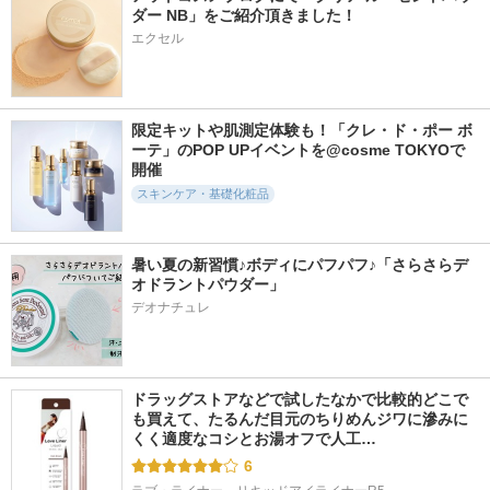
マツエクラッシュ
デバイス
ダー NB」をご紹介頂きました！
Linon
DISM(ディズム)
エクセル
限定キットや肌測定体験も！「クレ・ド・ポー ボ
ーテ」のPOP UPイベントを@cosme TOKYOで
開催
115件
59件
33件
6.1
6.1
6.1
スキンケア・基礎化粧品
ブラシ＆パフクレン
87saku ハナサク デ
SHAPE POINTER
ザー
タングリングブラシ
MYTREX
THE TOOL LAB
87saku
暑い夏の新習慣♪ボディにパフパフ♪「さらさらデ
オドラントパウダー」
デオナチュレ
ドラッグストアなどで試したなかで比較的どこで
も買えて、たるんだ目元のちりめんジワに滲みに
くく適度なコシとお湯オフで人工…
6