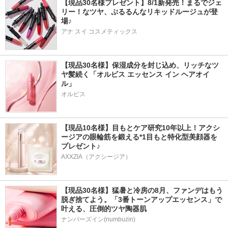
【現品30名様プレゼント】8/1新発売！まるでジェ
リー！なツヤ、ぷるるんなリキッドルージュが登
場♪
アナ スイ コスメティックス
【現品30名様】保湿成分を封じ込め、リッチなツ
ヤ髪続く「オルビス エッセンス イン ヘアオイ
ル」
オルビス
【現品10名様】目もとケア研究10年以上！アクシ
ージアの眼輪筋を鍛える*1目もと特化型美顔器を
プレゼント♪
AXXZIA（アクシージア）
【現品30名様】猛暑と冷房の8月、ファンデはもう
脱ぎ捨てよう。「3番トーンアップエッセンス」で
叶える、圧倒的ツヤ陶器肌
ナンバーズイン(numbuzin)