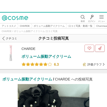
@cosme
アットコスメ
CHARDE
ボリューム振動アイクリーム
口コミ写真・動画一覧
Chanm
CHARDE / ボリューム振動アイクリーム 口コミ写真
クチコミ投稿写真
クチコミ
CHARDE
ボリューム振動アイクリーム
6.3
評価グラフ
ボリューム振動アイクリーム
/
CHARDE への投稿写真