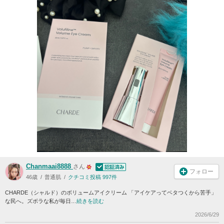
Chanmaai8888
さん
フォロー
46歳
普通肌
クチコミ投稿 997件
CHARDE（シャルド）のボリュームアイクリーム 「アイケアってベタつくから苦手」
な民へ。ズボラな私が毎日…
続きを読む
2026/6/29