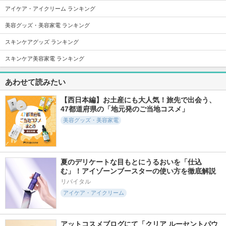
95件
67件
96件
5.6
6.1
5.7
アイケア・アイクリーム ランキング
UNIQREE 4wayス
87saku ハナサク パ
UNIQREE ドライ
ムースヘアブラシ
ドルブラシ
ヘアキャップ2枚セ
美容グッズ・美容家電 ランキング
ット
ビー・エヌ
87saku
スキンケアグッズ ランキング
ビー・エヌ
スキンケア美容家電 ランキング
あわせて読みたい
【西日本編】お土産にも大人気！旅先で出会う、
97件
316件
62件
6.2
5.7
6.3
47都道府県の「地元発のご当地コスメ」
87saku ハナサク 速
ITOスキンコットン
サロニア スムース
美容グッズ・美容家電
乾ブラシ
タオル100
シャインスマートド
ライヤー
87saku
ITO
SALONIA（サロニア)
夏のデリケートな目もとにうるおいを「仕込
む」！アイゾーンブースターの使い方を徹底解説
リバイタル
アイケア・アイクリーム
62件
89件
115件
5.8
5.7
6.2
Linon スカルプケア
マツエクラッシュ
ディズム EMS EE
アットコスメブログにて「クリア ルーセントパウ
ブラシ
R メディスキンケア