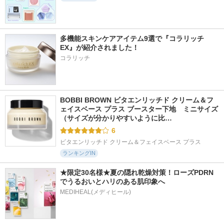
7448件
15444件
13329件
5.7
5.2
5.0
ディオール アディ
フィルム眉カラー
パールグロウハイラ
多機能スキンケアアイテム9選で『コラリッチ
クト リップ マキシ
イト
EX』が紹介されました！
デジャヴュ
マイザー
セザンヌ
コラリッチ
ディオール
BOBBI BROWN ビタエンリッチド クリーム＆フ
ェイスベース プラス ブースター下地　ミニサイズ 
（サイズが分かりやすいように比…
6
ビタエンリッチド クリーム＆フェイスベース プラス
ランキングIN
★限定30名様★夏の隠れ乾燥対策！ローズPDRN
でうるおいとハリのある肌印象へ
MEDIHEAL(メディヒール)