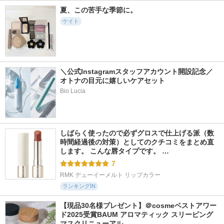
夏、この苦手な季節に。
ケイト
＼公式Instagramスタッフアカウント開設記念／
オトナの目元に嬉しいケアセット
Bio Lucia
しばらく使ったので必ずグロスで仕上げる派（数
時間経過後の対策）としてのクチコミをまとめ直
します。 こんな唇タイプです。 …
7
RMK デューイーメルト リップカラー
ランキングIN
【現品30名様プレゼント】＠cosmeベストアワー
ド2025受賞BAUM アロマティック スリーピング
マスクリニューアル