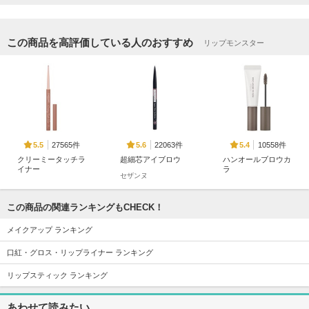
この商品を高評価している人のおすすめ
リップモンスター
27565件
22063件
10558件
5.5
5.6
5.4
クリーミータッチラ
超細芯アイブロウ
ハンオールブロウカ
イナー
ラ
セザンヌ
キャンメイク
rom&nd
この商品の関連ランキングもCHECK！
メイクアップ ランキング
口紅・グロス・リップライナー ランキング
18673件
6580件
4481件
5.2
5.2
5.1
リップスティック ランキング
塗るつけまつげ 自
チークブラッシュ
ポッピングシルエッ
まつげ際立てタイプ
トシャドウ
セザンヌ
あわせて読みたい