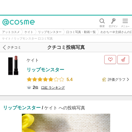
@cosme
アットコスメ
ケイト
リップモンスター
口コミ写真・動画一覧
わかちー＠主婦さんの
ケイト / リップモンスター 口コミ写真
クチコミ投稿写真
クチコミ
ケイト
リップモンスター
5.4
評価グラフ
2
位
口紅
ランキング
リップモンスター
/
ケイト への投稿写真