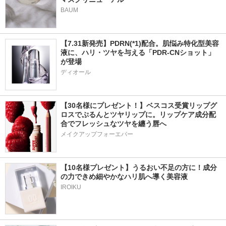
BAUM
【7.31新発売】PDRN(*1)配合。肌悩み特化型美容
液に、ハリ・ツヤを与える「PDR-CNショット」
が登場
ディオール
【30名様にプレゼント！】ベスコス受賞リップグ
ロスでぷるんとツヤリップに。リップケア成分配
合でフレッシュなツヤを纏う唇へ
メイクアップフォーエバー
【10名様プレゼント】うるおい不足の方に！成分
の力できめ細やかなハリ肌へ導く美容液
IROIKU