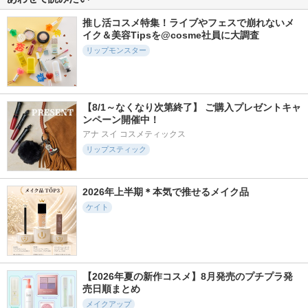
デジャヴュ
ケイト
推し活コスメ特集！ライブやフェスで崩れないメ
イク＆美容Tipsを@cosme社員に大調査
リップモンスター
14051件
6962件
5247件
5.4
5.6
5.3
デザイニングアイブ
RMK デューイーメ
カラーリングアイブ
【8/1～なくなり次第終了】 ご購入プレゼントキャ
ロウ3D
ルト リップカラー
ロウEX
ンペーン開催中！
ケイト
RMK
ヘビーローテーション
アナ スイ コスメティックス
リップスティック
2026年上半期＊本気で推せるメイク品
ケイト
4708件
21118件
2324件
5.3
5.3
5.0
フィー 3Dボリュー
クイックラッシュカ
リップモンスター
ミンググロス
ーラー
ツヤバース
fwee(フィー)
キャンメイク
ケイト
【2026年夏の新作コスメ】8月発売のプチプラ発
売日順まとめ
メイクアップ