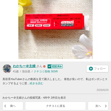
わかちー＠主婦
さん
フォロー
41歳
混合肌
クチコミ投稿 303件
美容系YouTuberさんの動画を見て購入しました。 発色が良いので、私はポンポンとス
タンプするように塗…
続きを読む
2026/6/29
わかちー＠主婦さんの投稿写真 - 4件中 2件目を表示
前へ
クチコミに戻る
次へ