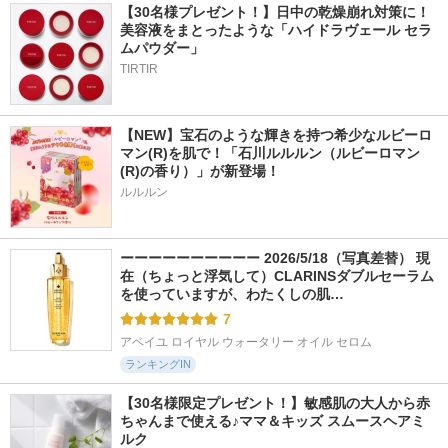
【30名様プレゼント！】日中の乾燥崩れ対策に！
美容液をまとったような「ハイドラヴェール セラ
ムパウダー」
TIRTIR
【NEW】宝石のような輝きを持つ希少なルビーロ
マン(R)を肌で！「石川ルルルン（ルビーロマン
(R)の香り）」が新登場！
ルルルン
ーーーーーーーーーー 2026/5/18（写真差替） 現
在（ちょっと浮気して）CLARINSダブルセーラム
を使っていますが、わたくしの肌…
7
アベイユ ロイヤル ウォータリー オイル セロム
ランキングIN
【30名様限定プレゼント！】敏感肌の大人から赤
ちゃんまで使える♪ママ＆キッズ スムースヘアミ
ルク