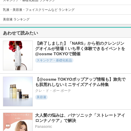
乳液・美容液・フェイスクリームなど ランキング
美容液 ランキング
3126件
278件
66件
5.3
5.6
5.0
プロバイオダーム(T
グルタチオン セブ
グリーントマトNM
あわせて読みたい
M) 3Dリフティン
ン ダークスポット
Nポアリフティング
グクリーム
セラム
アンプル
【終了しました】「NARS」から初のクレンジン
BIOHEAL BOH
manyo
成分エディター(SUN
GBOON EDITOR)
グオイルが登場！いち早く体験できるイベントを
@cosme TOKYOで開催
スキンケア・基礎化粧品
【@cosme TOKYOポップアップ情報も】旅先で
12953件
2520件
404件
5.8
も肌荒れしないミニサイズアイテム特集
5.7
5.7
ジェニフィック ア
レッドブレミッシュ
Nosca9 T Serum S
クレ・ド・ポー ボーテ
ルティメ セラム
クリアスージングク
美容液
FATION
リーム
ランコム
Dr.G(ドクタージー)
大人髪の悩みは、パナソニック「ストレートアイ
ロンナノケア」で解決
Panasonic