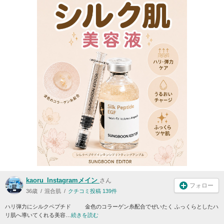
kaoru_Instagramメイン
さん
フォロー
36歳
混合肌
クチコミ投稿 139件
ハリ弾力にシルクペプチド 金色のコラーゲン糸配合でぜいたく ふっくらとしたハ
リ肌へ導いてくれる美容…
続きを読む