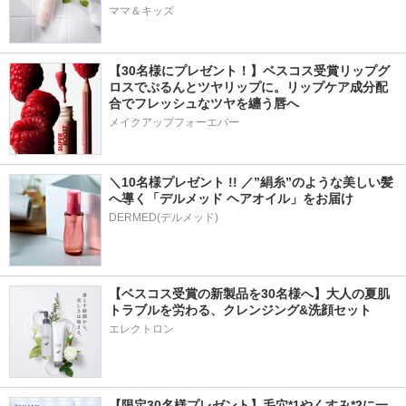
ママ＆キッズ
【30名様にプレゼント！】ベスコス受賞リップグ
ロスでぷるんとツヤリップに。リップケア成分配
合でフレッシュなツヤを纏う唇へ
メイクアップフォーエバー
＼10名様プレゼント !! ／”絹糸”のような美しい髪
へ導く「デルメッド ヘアオイル」をお届け
DERMED(デルメッド)
【ベスコス受賞の新製品を30名様へ】大人の夏肌
トラブルを労わる、クレンジング&洗顔セット
エレクトロン
【限定30名様プレゼント】毛穴*1やくすみ*2に一