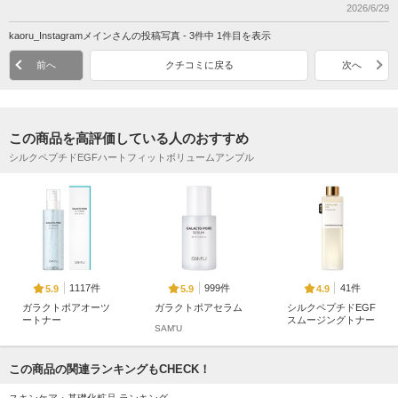
2026/6/29
kaoru_Instagramメインさんの投稿写真 - 3件中 1件目を表示
前へ
クチコミに戻る
次へ
この商品を高評価している人のおすすめ
シルクペプチドEGFハートフィットボリュームアンプル
1117件
999件
41件
5.9
5.9
4.9
ガラクトポアオーツ
ガラクトポアセラム
シルクペプチドEGF
ートナー
スムージングトナー
SAM'U
SAM'U
成分エディター(SUN
GBOON EDITOR)
この商品の関連ランキングもCHECK！
スキンケア・基礎化粧品 ランキング