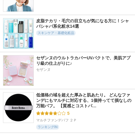
338件
242件
592件
5.6
6.0
5.9
センテラ TECAセラ
ノスカナイン T セ
ファーストバランシ
皮脂テカリ・毛穴の目立ちが気になる方に！シャ
ム
ラムマスク S
ングトナー
バシャバ系化粧水14選
SKIN1004
FATION
ローライズ
スキンケア・基礎化粧品
セザンヌのウルトラカバーUVパクトで、美肌アプ
リ級の仕上がりに♪
3332件
425件
4295件
5.1
6.1
5.6
セザンヌ
PDRNピンクセラム
ナイアシンアミド20
アトバリア365 クリ
セラム
ーム
MEDICUBE(メディキ
ューブ)
JUMISO
AESTURA
低価格の域を超えた厚みと肌あたり。 どんなファ
ンデにもマルチに対応する、1個持ってて損なしの
万能パフ。 【質感とコストパ…
5
マルチファンデパフ ２Ｐ
ランキングIN