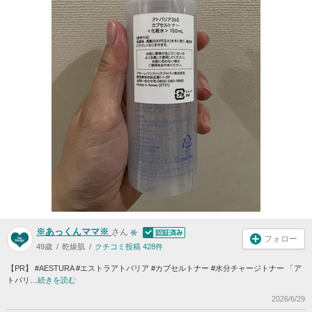
※あっくんママ※
さん
フォロー
49歳
乾燥肌
クチコミ投稿 428件
【PR】 #AESTURA #エストラアトバリア #カプセルトナー #水分チャージトナー 「ア
トバリ…
続きを読む
2026/6/29