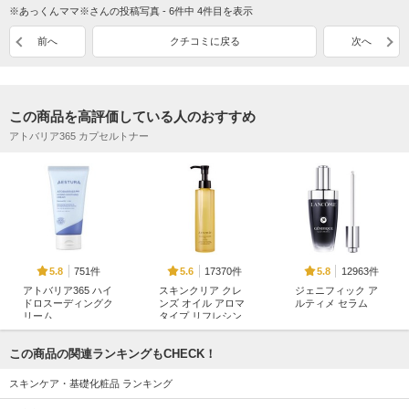
※あっくんママ※さんの投稿写真 - 6件中 4件目を表示
前へ
クチコミに戻る
次へ
この商品を高評価している人のおすすめ
アトバリア365 カプセルトナー
751件
17370件
12963件
5.8
5.6
5.8
アトバリア365 ハイ
スキンクリア クレ
ジェニフィック ア
ドロスーディングク
ンズ オイル アロマ
ルティメ セラム
リーム
タイプ リフレシン
ランコム
グシトラスの香り
AESTURA
アテニア
この商品の関連ランキングもCHECK！
スキンケア・基礎化粧品 ランキング