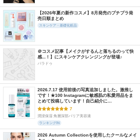
肌磨きジェルクレン
ハリフィラー バク
ビトアス マイパー
ズ
チライズセラム
フェクション Ⅰ しっ
とり
【2026年夏の新作コスメ】8月発売のプチプラ発
ニベア
Eucerin
ビトアス
売日順まとめ
スキンケア・基礎化粧品
＠コスメ記事【メイクがするんと落ちるのって快
2436件
1012件
1690件
5.1
5.6
5.5
感...！】にスキンケアクレンジングが登場♪
ニベア２ＷＡＹ美容
タイムリフレッシャ
メガショット 朝用
パラドゥ
洗顔
ー
ツヤピールマスク C
C
ニベア
トワニー
サボリーノ
2026.7.17 使用前後の写真追加しました。激推し
です！★100 Instagramに敏感肌の私愛用品をま
とめて投稿しています！自己紹介に…
7
潤浸保湿 角層深部バリア美容液
ランキングIN
2026 Autumn Collectionを使用したクールなメイ