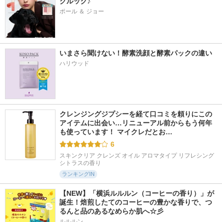
クルック♪
ポール ＆ ジョー
いまさら聞けない！酵素洗顔と酵素パックの違い
ハリウッド
クレンジングジプシーを経て口コミを頼りにこの
アイテムに出会い…リニューアル前からもう何年
も使っています！ マイクレだとお…
6
スキンクリア クレンズ オイル アロマタイプ リフレシング
シトラスの香り
ランキングIN
【NEW】「横浜ルルルン（コーヒーの香り）」が
誕生！焙煎したてのコーヒーの豊かな香りで、つ
るんと品のあるなめらか肌へ☆彡
ルルルン