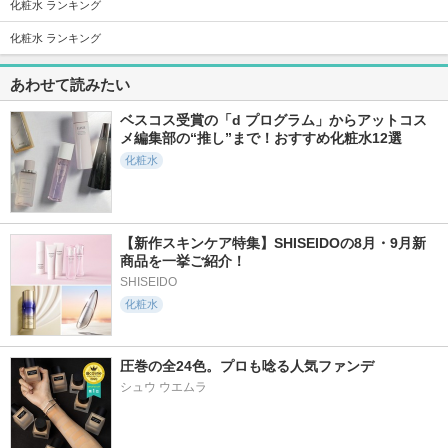
化粧水 ランキング
化粧水 ランキング
4308件
18428件
1097件
5.6
5.3
5.5
あわせて読みたい
アトバリア365 クリ
タカミスキンピール
アトバリア365 ハイ
ーム
ドロクリーム
タカミ
ベスコス受賞の「d プログラム」からアットコス
AESTURA
AESTURA
メ編集部の“推し”まで！おすすめ化粧水12選
化粧水
【新作スキンケア特集】SHISEIDOの8月・9月新
2111件
6357件
495件
5.6
5.2
5.5
商品を一挙ご紹介！
プライマーショット
オルビス ザ クレン
ニベア２ＷＡＹ美容
ジング オイル
洗顔ＡＣ
SHISEIDO
アテニア
化粧水
オルビス
ニベア
圧巻の全24色。プロも唸る人気ファンデ
シュウ ウエムラ
1314件
1260件
819件
5.2
5.4
5.7