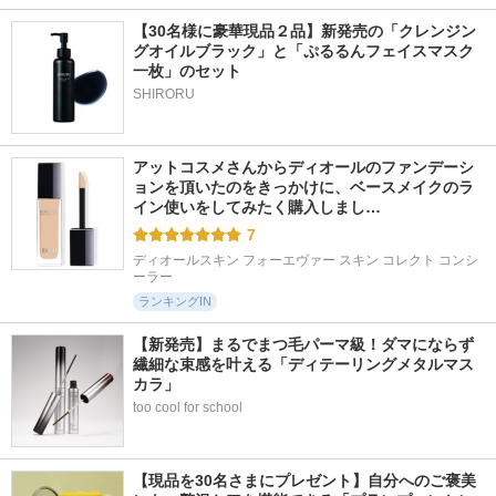
【30名様に豪華現品２品】新発売の「クレンジン
グオイルブラック」と「ぷるるんフェイスマスク
一枚」のセット
SHIRORU
アットコスメさんからディオールのファンデーシ
ョンを頂いたのをきっかけに、ベースメイクのラ
イン使いをしてみたく購入しまし…
7
ディオールスキン フォーエヴァー スキン コレクト コンシ
ーラー
ランキングIN
【新発売】まるでまつ毛パーマ級！ダマにならず
繊細な束感を叶える「ディテーリングメタルマス
カラ」
too cool for school
【現品を30名さまにプレゼント】自分へのご褒美