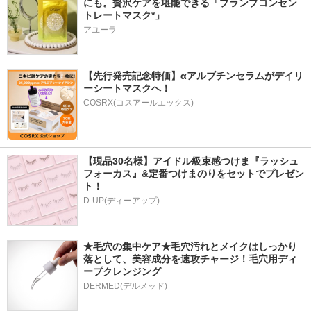
にも。贅沢ケアを堪能できる「プランプコンセン
トレートマスク*」
アユーラ
【先行発売記念特価】αアルブチンセラムがデイリ
ーシートマスクへ！
COSRX(コスアールエックス)
【現品30名様】アイドル級束感つけま『ラッシュ
フォーカス』&定番つけまのりをセットでプレゼン
ト！
D-UP(ディーアップ)
★毛穴の集中ケア★毛穴汚れとメイクはしっかり
落として、美容成分を速攻チャージ！毛穴用ディ
ープクレンジング
DERMED(デルメッド)