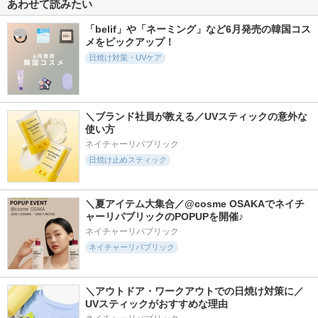
4422件
1700件
3959件
5.4
5.6
5.5
あわせて読みたい
UVイデア XL プロテ
ニベアUV ディープ
エリクシール デー
クショントーンアッ
プロテクト＆ケア
ケアレボリューショ
「belif」や「ネーミング」など6月発売の韓国コス
プ ローズ+
ミルクミスト
ン ブライトニング
メをピックアップ！
＋ ba
ラ ロッシュ ポゼ
ニベア
日焼け対策・UVケア
エリクシール
＼ブランド社員が教える／UVスティックの意外な
使い方
ネイチャーリパブリック
253件
3996件
709件
5.9
5.6
4.9
日焼け止めスティック
ブラーフィニッシュ
ジェノプティクス C
ウォータフルトーン
サンクッション
C プライマー
アップサンクリーム
（カバーベージュ）
TOCOBO
SK-II
＼夏アイテム大集合／@cosme OSAKAでネイチ
d'Alba(ダルバ)
ャーリパブリックのPOPUPを開催♪
ネイチャーリパブリック
ネイチャーリパブリック
＼アウトドア・ワークアウトでの日焼け対策に／
327件
238件
843件
6.0
5.4
5.3
UVスティックがおすすめな理由
センシティブポケッ
モイストラボ ハイ
by365 パウダリー
トサンスティック
カバー薬用美白BB
ＵＶクリーム