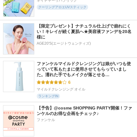
ネイチャーリパブリック
クリーム
SAM'U
ナリスアップ
クーリングアロエUVスティック
明色化粧品
【限定プレゼント】ナチュラル仕上げで崩れにく
い！キレイが続く夏肌へ★美容液ファンデを20名
様に
AGE20'S(エージトウェンティズ)
955件
2621件
5798件
5.3
5.5
5.6
ミノンUVマイルド
FAS ザ ブラック デ
カネボウ ヴェイル
ジェル
イ クリーム
オブ デイ
ファンケルマイルドクレンジングは娘がいつも使
ミノン
FAS
KANEBO
っていて私もたまに使用させてもらっていまし
た。濡れた手でもメイクが落とせる…
6
マイルドクレンジング オイル
ランキングIN
【予告】@cosme SHOPPING PARTY開催！ファ
ンケルのお得な企画をチェック♪
ファンケル