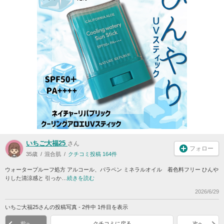
いちご大福25
さん
フォロー
35歳
混合肌
クチコミ投稿 164件
ウォータープルーフ処方 アルコール、パラペン ミネラルオイル 着色料フリー ひんや
りした清涼感と 引っか…
続きを読む
2026/6/29
いちご大福25さんの投稿写真 - 2件中 1件目を表示
前へ
クチコミに戻る
次へ