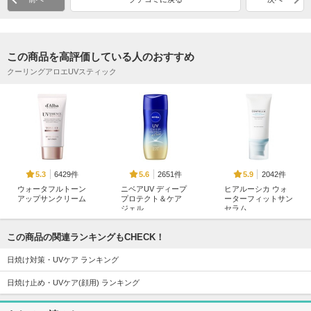
この商品を高評価している人のおすすめ
クーリングアロエUVスティック
6429件
2651件
2042件
5.3
5.6
5.9
ウォータフルトーン
ニベアUV ディープ
ヒアルーシカ ウォ
アップサンクリーム
プロテクト＆ケア
ーターフィットサン
ジェル
セラム
d'Alba(ダルバ)
ニベア
SKIN1004
この商品の関連ランキングもCHECK！
日焼け対策・UVケア ランキング
日焼け止め・UVケア(顔用) ランキング