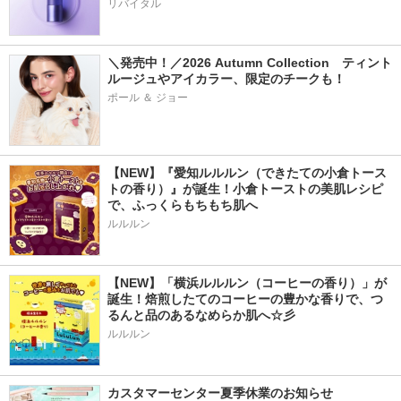
リバイタル
＼発売中！／2026 Autumn Collection　ティント
ルージュやアイカラー、限定のチークも！
ポール ＆ ジョー
【NEW】『愛知ルルルン（できたての小倉トース
トの香り）』が誕生！小倉トーストの美肌レシピ
で、ふっくらもちもち肌へ
ルルルン
【NEW】「横浜ルルルン（コーヒーの香り）」が
誕生！焙煎したてのコーヒーの豊かな香りで、つ
るんと品のあるなめらか肌へ☆彡
ルルルン
カスタマーセンター夏季休業のお知らせ