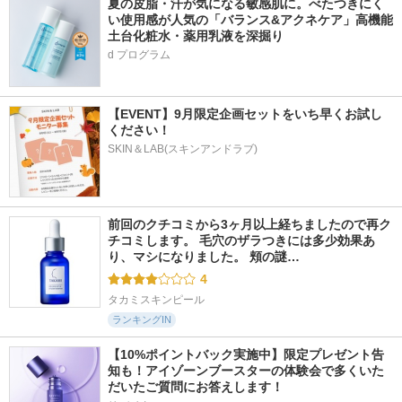
夏の皮脂・汗が気になる敏感肌に。べたつきにく
い使用感が人気の「バランス&アクネケア」高機能
土台化粧水・薬用乳液を深掘り
d プログラム
【EVENT】9月限定企画セットをいち早くお試し
ください！
SKIN＆LAB(スキンアンドラブ)
前回のクチコミから3ヶ月以上経ちましたので再ク
チコミします。 毛穴のザラつきには多少効果あ
り、マシになりました。 頬の謎…
4
タカミスキンピール
ランキングIN
【10%ポイントバック実施中】限定プレゼント告
知も！アイゾーンブースターの体験会で多くいた
だいたご質問にお答えします！