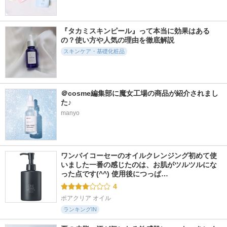
81件
10件
252件
6.0
6.7
5.8
RXザ・ペプチドコ
ルイセル モデリン
グリーントマトクレ
『タカミスキンピール』って本当に効果はある
ラーゲン ハイドロ
グ カップパック イ
イマスククレンザー
の？使い方や人気の理由を徹底解説
ゲルアイパッチ
ージーカップパック
FULLY
28g 6種 + エッセン
スキンケア・基礎化粧品
COSRX(コスアールエ
ス70ml 6個 セット
ックス)
ROOICELL
＠cosme編集部に魔女工場の商品が紹介されまし
た♪
manyo
46件
1330件
473件
5.5
5.8
5.0
グリーントマトクリ
プロバイオシカ イ
ダーマアンサー ス
ーム
ンテンシブアンプル
キン ブースティン
グ セラム
ワンバイコーセーのオイルクレンジング初めて使
FULLY
SKIN1004
いました一番の感じたのは、お肌がツルツルにな
CNP Laboratory(シー
った点です(^^) 使用後につっぱ…
エヌピーラボラトリ
ー)
4
ポアクリア オイル
ランキングIN