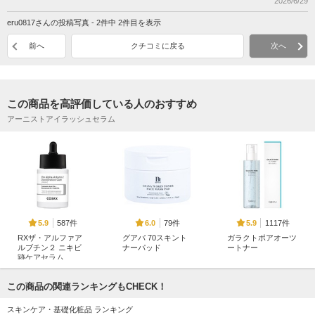
2026/6/29
eru0817さんの投稿写真 - 2件中 2件目を表示
前へ
クチコミに戻る
次へ
この商品を高評価している人のおすすめ
アーニストアイラッシュセラム
587件
79件
1117件
5.9
6.0
5.9
RXザ・アルファア
グアバ 70スキント
ガラクトポアオーツ
ルブチン２ ニキビ
ナーパッド
ートナー
跡ケアセラム
BENTON(ベントン)
SAM'U
COSRX(コスアールエ
ックス)
この商品の関連ランキングもCHECK！
スキンケア・基礎化粧品 ランキング