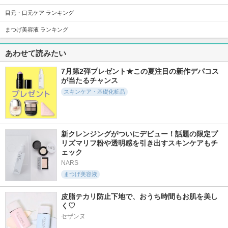
目元・口元ケア ランキング
まつげ美容液 ランキング
1000件
311件
139件
5.9
6.3
6.5
あわせて読みたい
ガラクトポアセラム
弱酸性pHシートマ
グルタチオンソーム
スク グルタチオン
クリームビタチュー
SAM'U
ソームフィット
ブ
7月第2弾プレゼント★この夏注目の新作デパコス
Abib
Abib
が当たるチャンス
スキンケア・基礎化粧品
新クレンジングがついにデビュー！話題の限定プ
359件
3127件
435件
6.0
リズマリフ粉や透明感を引き出すスキンケアもチ
5.3
6.0
ェック
復活草ビフィダセラ
プロバイオダーム(T
グルタチオンソーム
ムファーミングドロ
M) 3Dリフティン
ダークスポットセラ
NARS
ップ
グクリーム
ムビタドロップ
まつげ美容液
Abib
BIOHEAL BOH
Abib
皮脂テカリ防止下地で、おうち時間もお肌を美し
く♡
セザンヌ