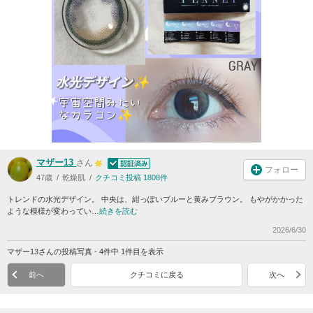
マザー13
さん
フォロー
47歳
乾燥肌
クチコミ投稿 1808件
トレンドの水光デザイン。 中央は、紺っぽいブルーと黄みブラウン。 もやがかかった
ような模様が変わってい…
続きを読む
2026/6/30
マザー13さんの投稿写真 - 4件中 1件目を表示
前へ
クチコミに戻る
次へ