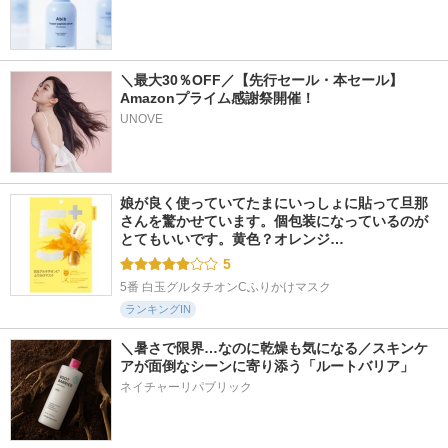
＼最大30％OFF／【先行セール・本セール】
Amazonプライム感謝祭開催！  
UNOVE
娘が良く使っていてたまにいっしょに貼って旦那
さんを驚かせています。個包装になっているのが
とてもいいです。黄色？オレンジ…
5
5番 白玉グルタチオンCふりかけマスク
ランキングIN
＼暑さで限界…なのに乾燥も気になる／スキンケ
アが面倒なシーンに寄り添う「ルートバリア」
ネイチャーリパブリック