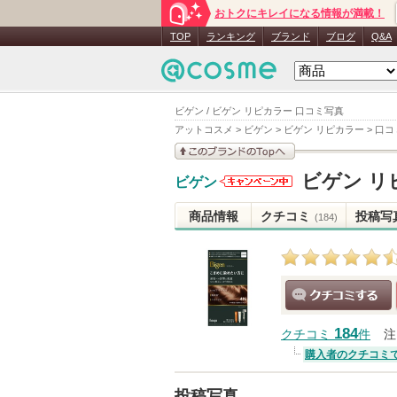
おトクにキレイになる情報が満載！
TOP
ランキング
ブランド
ブログ
Q&A
ビゲン / ビゲン リピカラー 口コミ写真
アットコスメ
>
ビゲン
>
ビゲン リピカラー
>
口コ
このブランドの情報を
ビゲン リ
ビゲン
見る
ビゲンから
のお知らせ
商品情報
クチコミ
投稿写
(184)
があります
クチコミする
184
クチコミ
件
注
購入者のクチコミ
投稿写真