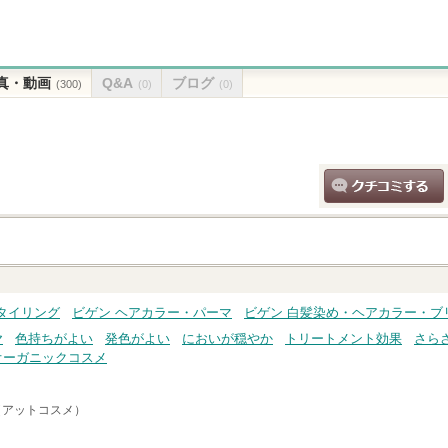
真・動画
Q&A
ブログ
(300)
(0)
(0)
クチコミする
タイリング
ビゲン ヘアカラー・パーマ
ビゲン 白髪染め・ヘアカラー・ブ
ヤ
色持ちがよい
発色がよい
においが穏やか
トリートメント効果
さら
オーガニックコスメ
e（アットコスメ）