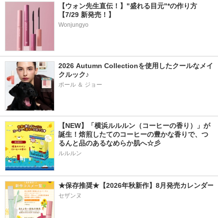
【ウォン先生直伝！】"盛れる目元"*の作り方
【7/29 新発売！】
Wonjungyo
2026 Autumn Collectionを使用したクールなメイ
クルック♪
ポール ＆ ジョー
【NEW】「横浜ルルルン（コーヒーの香り）」が
誕生！焙煎したてのコーヒーの豊かな香りで、つ
るんと品のあるなめらか肌へ☆彡
ルルルン
★保存推奨★【2026年秋新作】8月発売カレンダー
セザンヌ