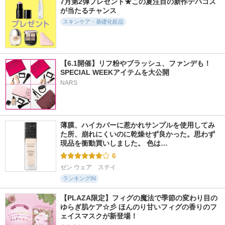
7月第2弾プレゼント★この夏注目の新作デパコス
アイクリーム
リーム
ンズ オイル アロマ
が当たるチャンス
タイプ リフレシン
CHARDE
EIOM
グシトラスの香り
スキンケア・基礎化粧品
アテニア
【6.1開催】リフ粉やブラッシュ、ファンデも！
SPECIAL WEEKアイテムを大公開
NARS
434件
404件
135件
6.0
5.7
6.0
ローメルト クレン
Nosca9 T Serum S
スージングフォルテ
ジングバーム クロ
セラム
FATION
AHRES(アーレス)
essenciel
薄膜、ハイカバーに惹かれサンプルを使用してみ
た所、崩れにくいのに乾燥せず良かった。思わず
現品を衝動買いしました。 色は…
6
ゼン ウェア　ステイ
ランキングIN
【PLAZA限定】フィグの魔法で季節の変わり目の
ゆらぎ肌ケア☆彡 ほんのり甘いフィグの香りのフ
ェイスマスクが新登場！