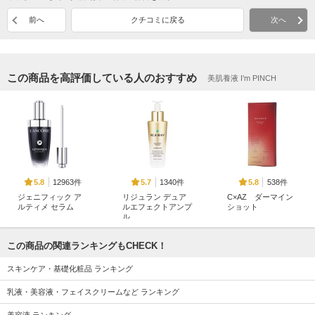
前へ
クチコミに戻る
次へ
この商品を高評価している人のおすすめ
美肌養液 I’m PINCH
12963件
1340件
538件
5.8
5.7
5.8
ジェニフィック ア
リジュラン デュア
C×AZ ダーマイン
ルティメ セラム
ルエフェクトアンプ
ショット
ル
ランコム
ESIENCE
リジュラン(REJURAN
COSMETICS)
この商品の関連ランキングもCHECK！
スキンケア・基礎化粧品 ランキング
乳液・美容液・フェイスクリームなど ランキング