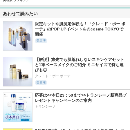
美容液 ランキング
1117件
18428件
1000件
5.9
5.3
5.9
あわせて読みたい
ガラクトポアオーツ
タカミスキンピール
ガラクトポアセラム
ートナー
タカミ
SAM'U
限定キットや肌測定体験も！「クレ・ド・ポー ボ
SAM'U
ーテ」のPOP UPイベントを@cosme TOKYOで
開催
美容液
【解説】旅先でも肌荒れしないスキンケアセット
1266件
718件
530件
5.6
5.8
6.2
と1軍ベースメイクのご紹介 ミニサイズで持ち運
グルタチオントナー
オンマイスキン ハ
EIOM トラブルパッ
びも◎
ーブピーリングソリ
チマスク
SKIN＆LAB(スキンア
ューション フェイ
クレ・ド・ポー ボーテ
ンドラブ)
EIOM
ス用
美容液
on:myskin
応募は<<本日23：59まで>>トランシーノ新商品プ
レゼントキャンペーンのご案内
トランシーノ
606件
278件
17370件
6.4
6.2
5.6
NMNプラスリフト
EIOMアクネクスク
スキンクリア クレ