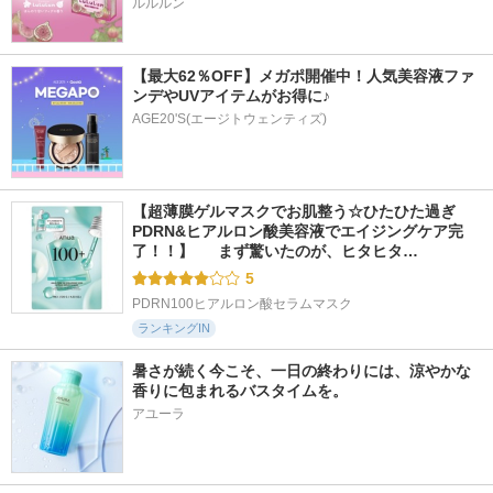
ルルルン
【最大62％OFF】メガポ開催中！人気美容液ファ
ンデやUVアイテムがお得に♪
AGE20'S(エージトウェンティズ)
【超薄膜ゲルマスクでお肌整う☆ひたひた過ぎ
PDRN&ヒアルロン酸美容液でエイジングケア完
了！！】  　まず驚いたのが、ヒタヒタ…
5
PDRN100ヒアルロン酸セラムマスク
ランキングIN
暑さが続く今こそ、一日の終わりには、涼やかな
香りに包まれるバスタイムを。
アユーラ