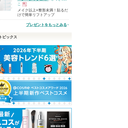
こ
メイク以上×整形未満！貼るだ
現
けで簡単リフトアップ
プレゼントをもっとみる
品
トピックス
チライナ
スキンクリア クレンズ
アゼライン酸15インテン
ドクダミ77スー
オイル アロマタイプ リ
スカーミングセラムマス
ナーシカエキソ
フレシングシトラスの香
ク
スク
り
Anua
Anua
Anuaからのお知
Anuaからの
アテニア
ピン
らせがあります
らせがあり
アテニアからの
ショッピン
お知らせがあり
トへ
ショッピン
ます
グサイトへ
グサイトへ