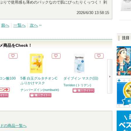
ぷりで使用感も薄めのパックなので肌にぴったりくっつく！ 剥
2026/6/30 13:58:15
前へ
一覧へ
次へ
注目
商品をCheck！
ロン酸100
5番 白玉グルタチオンC
ダイブイン マスク(旧)
クリーミータッ
ふりかけマスク
ー
Torriden (トリデン)
ナンバーズイン(numbuzin)
キャンメイク
らのお知
ショッピン
次
ります
ピン
ショッピン
ショッ
グサイトへ
へ
トへ
グサイトへ
グサイ
ドの商品一覧へ