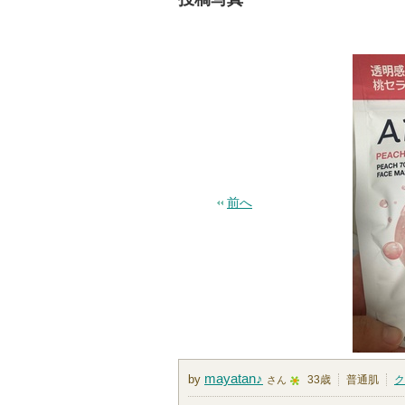
前へ
mayatan♪
by
33歳
普通肌
ク
さん
5