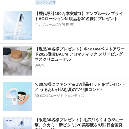
ランキングIN
【歴代累計100万本突破*1】アンプルール ブライ
トAOローションN 現品を30名様にプレゼント
アンプルール(AMPLEUR)
【現品30名様プレゼント】＠cosmeベストアワー
ド2025受賞BAUM アロマティック スリーピング
マスクリニューアル
BAUM
＼30名様にファンデ＆UV現品セットをプレゼント
／ うるおい仕込む夏のツヤ肌コンビ♪
AGE20'S(エージトウェンティズ)
【限定30名様プレゼント】毛穴*1やくすみ*2に一
撃。タカミ・新ビタミンC美容液を9月2日全国発