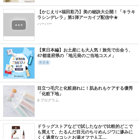
【かじえり×福田彩乃】美の秘訣大公開！「キラキ
16858件
7023件
2131件
6.0
5.4
5.5
ラシンデレラ」第1弾アーカイブ配信中★
スピーディーマスカ
ダイブイン マスク
ビタトーニングカプ
ハーバー
ラリムーバー
(旧)
セルクリーム
ヒロインメイク
Torriden (トリデン)
d'Alba(ダルバ)
【東日本編】お土産にも大人気！旅先で出会う、
47都道府県の「地元発のご当地コスメ」
美容液
13631件
3334件
17599件
5.3
5.1
5.6
エッセンスイン ク
PDRNピンクセラム
カネボウ スクラビ
レンジングフォーム
ング マッド ウォッ
MEDICUBE(メディキ
目立つ毛穴と化粧崩れに！肌あれもケアする優秀
シュ
d プログラム
ューブ)
「化粧下地」
KANEBO
d プログラム
ドラッグストアなどで試したなかで比較的どこで
も買えて、たるんだ目元のちりめんジワに滲みに
くく適度なコシとお湯オフで人工…