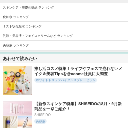
スキンケア・基礎化粧品 ランキング
化粧水 ランキング
ミスト状化粧水 ランキング
17350件
2282件
11145件
5.6
5.6
5.3
スキンクリア クレ
ホワイトトリュフナ
5番 白玉グルタチオ
乳液・美容液・フェイスクリームなど ランキング
ンズ オイル アロマ
リシングトリートメ
ンCふりかけマスク
タイプ リフレシン
ントマスク
美容液 ランキング
ナンバーズイン(numb
グシトラスの香り
d'Alba(ダルバ)
uzin)
アテニア
あわせて読みたい
推し活コスメ特集！ライブやフェスで崩れないメ
イク＆美容Tipsを@cosme社員に大調査
ホワイトトリュフバイタルスプレーセラム
1761件
18413件
7224件
5.6
5.3
5.3
インテンシブリフテ
タカミスキンピール
PDRN100ヒアルロ
ンションマスク
ン酸セラムマスク
タカミ
【新作スキンケア特集】SHISEIDOの8月・9月新
d'Alba(ダルバ)
Anua
商品を一挙ご紹介！
SHISEIDO
美容液