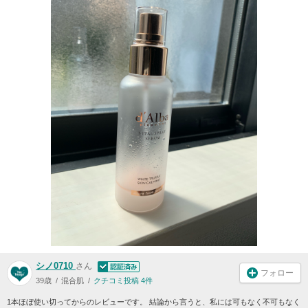
シノ0710
さん
フォロー
39歳
混合肌
クチコミ投稿 4件
1本ほぼ使い切ってからのレビューです。 結論から言うと、私には可もなく不可もなく