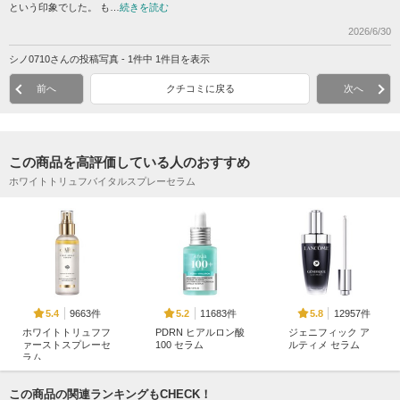
という印象でした。 も…
続きを読む
2026/6/30
シノ0710さんの投稿写真 - 1件中 1件目を表示
前へ
クチコミに戻る
次へ
この商品を高評価している人のおすすめ
ホワイトトリュフバイタルスプレーセラム
9663件
11683件
12957件
5.4
5.2
5.8
ホワイトトリュフフ
PDRN ヒアルロン酸
ジェニフィック ア
ァーストスプレーセ
100 セラム
ルティメ セラム
ラム
Anua
ランコム
d'Alba(ダルバ)
この商品の関連ランキングもCHECK！