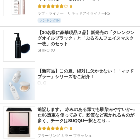
6
ラブ・ライナー　リキッドアイライナーR5
ランキングIN
【30名様に豪華現品２品】新発売の「クレンジン
グオイルブラック」と「ぷるるんフェイスマスク
一枚」のセット
SHIRORU
【新商品】この夏、絶対に欠かせない！「マッド
ブラー」シリーズをご紹介！
CLIO
追記します。 赤みのある頬でも馴染みやすいかっ
た06透重を使ってみて、粉質など惹かれるものが
多く、チークはSUQQU一択となり…
6
ブラーリング カラー ブラッシュ