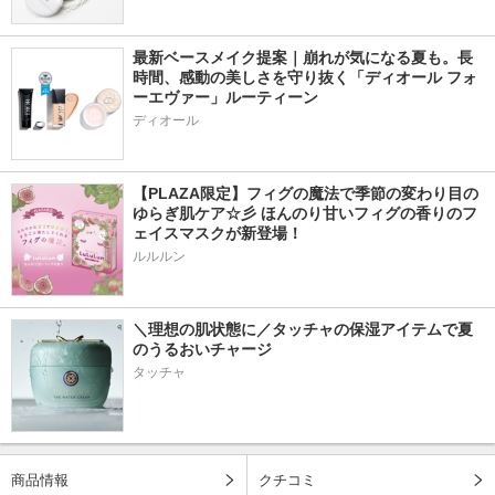
最新ベースメイク提案｜崩れが気になる夏も。長
時間、感動の美しさを守り抜く「ディオール フォ
ーエヴァー」ルーティーン
ディオール
【PLAZA限定】フィグの魔法で季節の変わり目の
ゆらぎ肌ケア☆彡 ほんのり甘いフィグの香りのフ
ェイスマスクが新登場！
ルルルン
＼理想の肌状態に／タッチャの保湿アイテムで夏
のうるおいチャージ
タッチャ
商品情報
クチコミ