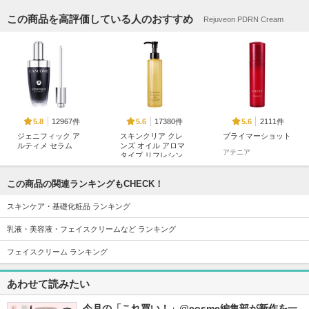
この商品を高評価している人のおすすめ
Rejuveon PDRN Cream
12967件
17380件
2111件
5.8
5.6
5.6
ジェニフィック ア
スキンクリア クレ
プライマーショット
ルティメ セラム
ンズ オイル アロマ
アテニア
タイプ リフレシン
ランコム
グシトラスの香り
アテニア
この商品の関連ランキングもCHECK！
スキンケア・基礎化粧品 ランキング
乳液・美容液・フェイスクリームなど ランキング
フェイスクリーム ランキング
18434件
819件
4311件
5.3
5.7
5.6
あわせて読みたい
タカミスキンピール
ビトアス マイパー
アトバリア365 クリ
フェクション Ⅰ しっ
ーム
タカミ
とり
今月の「これ買い！」@cosme編集部が新作を一
AESTURA