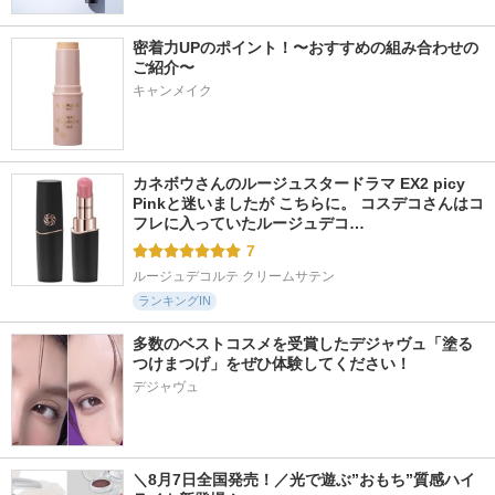
密着力UPのポイント！〜おすすめの組み合わせの
ご紹介〜
キャンメイク
718件
6366件
1117件
5.5
5.2
5.9
リードルＳ PDRN+
オルビス ザ クレン
ガラクトポアオーツ
セラム
ジング オイル
ートナー
VT(ブイティー)
オルビス
SAM'U
カネボウさんのルージュスタードラマ EX2 picy 
Pinkと迷いましたが こちらに。 コスデコさんはコ
フレに入っていたルージュデコ…
7
ルージュデコルテ クリームサテン
ランキングIN
多数のベストコスメを受賞したデジャヴュ「塗る
つけまつげ」をぜひ体験してください！
デジャヴュ
＼8月7日全国発売！／光で遊ぶ”おもち”質感ハイ