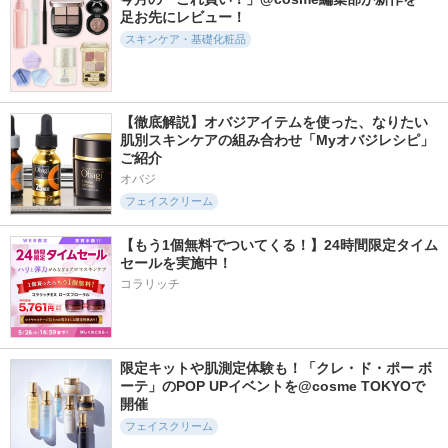
ビトアス
足お先にレビュー！
スキンケア・基礎化粧品
【徹底解説】オバジアイテムを使った、なりたい
1340件
11720件
2971件
5.7
肌別スキンケアの組み合わせ「Myオバジレシピ」
5.2
5.3
ご紹介
リジュラン デュア
PDRN ヒアルロン酸
ホットクレンジング
ルエフェクトアンプ
100 セラム
ジェル
オバジ
ル
Anua
ベネフィーク
フェイスクリーム
リジュラン(REJURAN
COSMETICS)
【もう1個無料でついてくる！】24時間限定タイム
セールを実施中！
コラリッチ
1690件
700件
434件
5.5
5.7
6.0
限定キットや肌測定体験も！「クレ・ド・ポー ボ
メガショット 朝用
アトバリア365 カプ
ローメルト クレン
ーテ」のPOP UPイベントを@cosme TOKYOで
ツヤピールマスク C
セルトナー
ジングバーム クロ
C
開催
AESTURA
AHRES(アーレス)
サボリーノ
フェイスクリーム