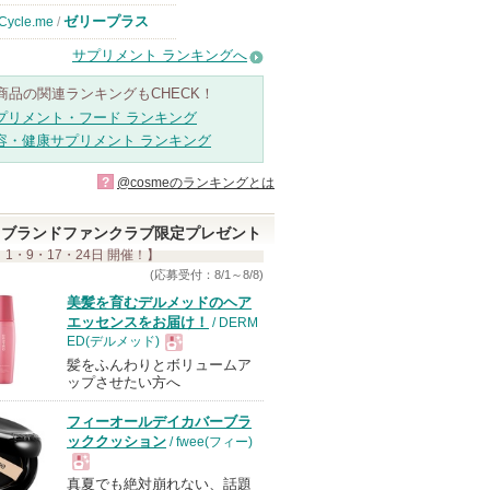
ゼリープラス
Cycle.me
/
サプリメント ランキングへ
商品の関連ランキングもCHECK！
プリメント・フード ランキング
容・健康サプリメント ランキング
?
@cosmeのランキングとは
ブランドファンクラブ限定プレゼント
 1・9・17・24日 開催！】
(応募受付：8/1～8/8)
美髪を育むデルメッドのヘア
エッセンスをお届け！
/ DERM
ED(デルメッド)
髪をふんわりとボリュームア
現
ップさせたい方へ
フィーオールデイカバーブラ
品
ッククッション
/ fwee(フィー)
真夏でも絶対崩れない、話題
現