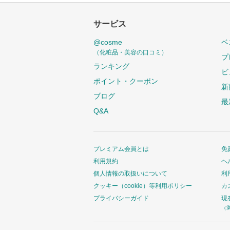
サービス
@cosme
ベ
（化粧品・美容の口コミ）
プ
ランキング
ビ
ポイント・クーポン
新
ブログ
最
Q&A
プレミアム会員とは
免
利用規約
ヘ
個人情報の取扱いについて
利
クッキー（cookie）等利用ポリシー
カ
プライバシーガイド
現
（