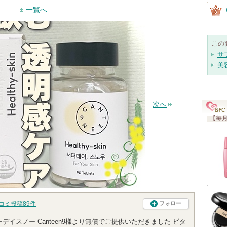
一覧へ
この
サ
美
次へ
【毎月
コミ投稿
89
件
フォロー
ァーデイスノー Canteen9様より無償でご提供いただきました ビタ