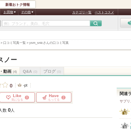
新着おトク情報
お買物
その他
カテゴリ一覧
ベストコスメ
>
口コミ写真一覧
>
ysm_snicさんの口コミ写真
スノー
・動画
Q&A
ブログ
(4)
(0)
(0)
0
-pt
関連
Like
Have
0
2
気になる
もってる
サプリ
0
人数
人