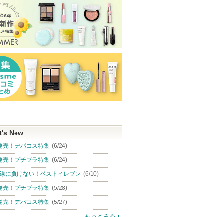
t's New
発売！デパコス特集
(6/24)
発売！プチプラ特集
(6/24)
線に負けない！ベストイレブン
(6/10)
発売！プチプラ特集
(5/28)
発売！デパコス特集
(5/27)
もっとみる