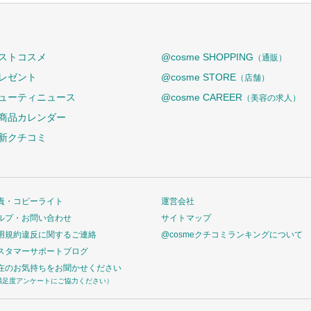
ストコスメ
@cosme SHOPPING
（通販）
レゼント
@cosme STORE
（店舗）
ューティニュース
@cosme CAREER
（美容の求人）
商品カレンダー
新クチコミ
責・コピーライト
運営会社
ルプ・お問い合わせ
サイトマップ
用規約違反に関するご連絡
@cosmeクチコミランキングについて
スタマーサポートブログ
在のお気持ちをお聞かせください
満足度アンケートにご協力ください）