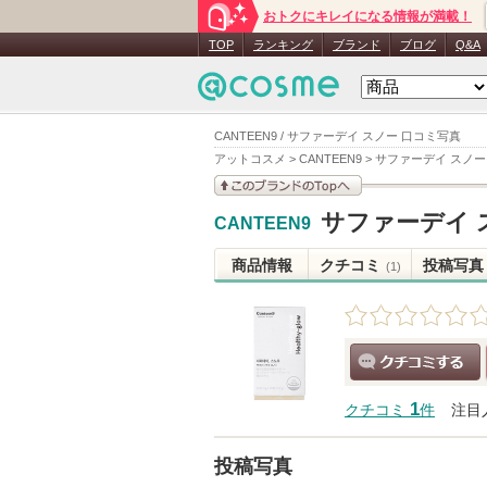
おトクにキレイになる情報が満載！
TOP
ランキング
ブランド
ブログ
Q&A
CANTEEN9 / サファーデイ スノー 口コミ写真
アットコスメ
>
CANTEEN9
>
サファーデイ スノー
このブランドの情報を
サファーデイ 
CANTEEN9
見る
商品情報
クチコミ
投稿写真
(1)
クチコミする
1
クチコミ
件
注目
投稿写真