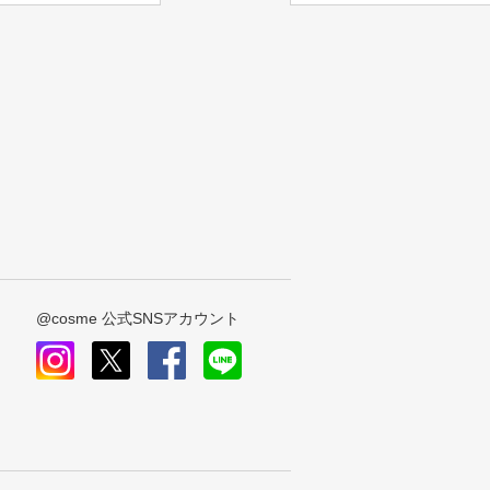
@cosme 公式SNSアカウント
instagram
x
facebook
line