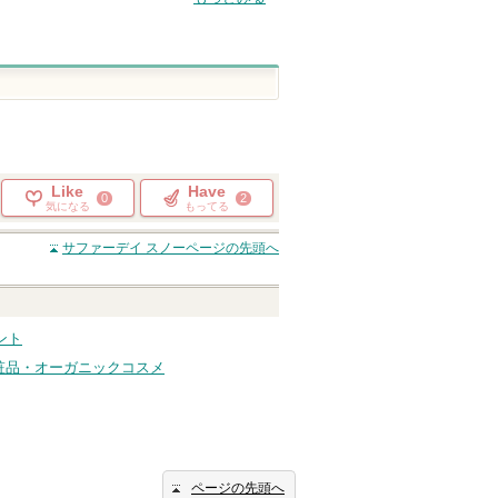
Like
Have
0
2
気になる
もってる
サファーデイ スノー
ページの先頭へ
ント
粧品・オーガニックコスメ
ページの先頭へ