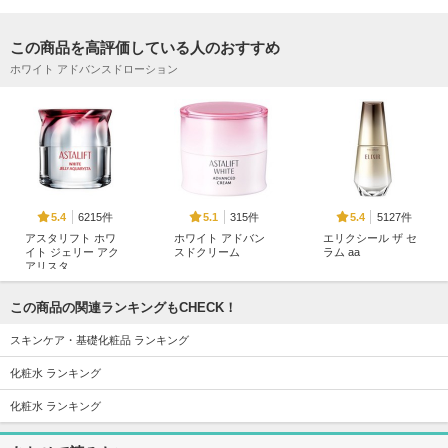
この商品を高評価している人のおすすめ
ホワイト アドバンスドローション
6215件
315件
5127件
5.4
5.1
5.4
アスタリフト ホワ
ホワイト アドバン
エリクシール ザ セ
イト ジェリー アク
スドクリーム
ラム aa
アリスタ
アスタリフト
エリクシール
アスタリフト
この商品の関連ランキングもCHECK！
スキンケア・基礎化粧品 ランキング
化粧水 ランキング
化粧水 ランキング
12957件
6004件
4994件
5.8
5.3
5.7
ジェニフィック ア
ABC-Gピールウォ
アルティミューン