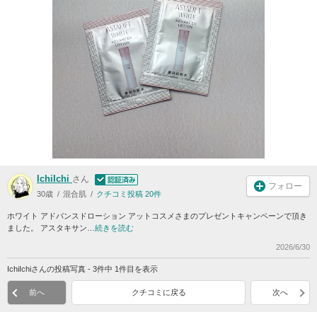
IchiIchi
さん
フォロー
30歳
混合肌
クチコミ投稿 20件
ホワイト アドバンスドローション アットコスメさまのプレゼントキャンペーンで頂き
ました。 アスタキサン…
続きを読む
2026/6/30
IchiIchiさんの投稿写真 - 3件中 1件目を表示
前へ
クチコミに戻る
次へ