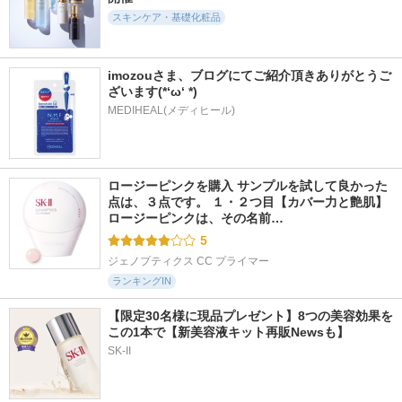
シュウ ウエムラ
SK-II
スキンケア・基礎化粧品
imozouさま、ブログにてご紹介頂きありがとうご
ざいます(*‘ω‘ *)
MEDIHEAL(メディヒール)
4651件
5160件
2466件
5.2
5.9
5.3
ゴールデンタイムリ
スキンパワー リニ
セラムヴェール デ
ペア 深夜浸透クリ
ュー クリーム
ィープリペア
ーム
SK-II
ONE BY KOSE
SOFINA iP
ロージーピンクを購入 サンプルを試して良かった
点は、３点です。 １・２つ目【カバー力と艶肌】 
ロージーピンクは、その名前…
5
ジェノプティクス CC プライマー
ランキングIN
【限定30名様に現品プレゼント】8つの美容効果を
この1本で【新美容液キット再販Newsも】
SK-II