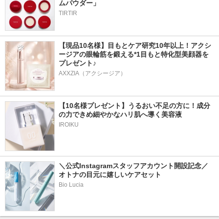
ムパウダー」
TIRTIR
【現品10名様】目もとケア研究10年以上！アクシ
ージアの眼輪筋を鍛える*1目もと特化型美顔器を
プレゼント♪
AXXZIA（アクシージア）
【10名様プレゼント】うるおい不足の方に！成分
の力できめ細やかなハリ肌へ導く美容液
IROIKU
＼公式Instagramスタッフアカウント開設記念／
オトナの目元に嬉しいケアセット
Bio Lucia