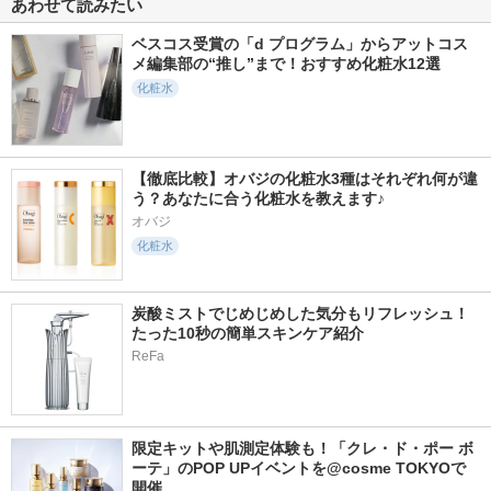
あわせて読みたい
ルティメ セラム
ッシュ
パワライジング セ
ラム
ランコム
ドクターケイ
ベスコス受賞の「d プログラム」からアットコス
SHISEIDO
メ編集部の“推し”まで！おすすめ化粧水12選
化粧水
【徹底比較】オバジの化粧水3種はそれぞれ何が違
6344件
7409件
17350件
5.2
5.8
5.6
う？あなたに合う化粧水を教えます♪
オルビス ザ クレン
ジェノプティクス
スキンクリア クレ
ジング オイル
インフィニットオー
ンズ オイル アロマ
オバジ
ラ エッセンス
タイプ リフレシン
オルビス
化粧水
グシトラスの香り
SK-II
アテニア
炭酸ミストでじめじめした気分もリフレッシュ！
たった10秒の簡単スキンケア紹介
ReFa
5135件
7681件
39416件
5.5
5.8
5.6
レチノパワー リン
アルティム8∞ スブ
フェイシャル トリ
限定キットや肌測定体験も！「クレ・ド・ポー ボ
クルクリーム ba
リム ビューティ ク
ートメント エッセ
ーテ」のPOP UPイベントを@cosme TOKYOで
レンジング オイルn
ンス
エリクシール
開催