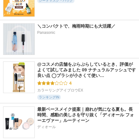
シートマスク・パック
Torriden (トリデン)
＼コンパクトで、梅雨時期にも大活躍／
Panasonic
1668件
7409件
1686件
5.2
5.8
5.2
ビタミン10ポアスト
ジェノプティクス
桃70ナイアシンセラ
リクスセラムマスク
インフィニットオー
ムマスク
ラ エッセンス
Anua
Anua
SK-II
@コスメの店舗をぶらぶらしているとき、評価が
よくて試してみました 09 ナチュラルアッシュです 
良い点 ◯ブラシが小さくて使い…
4
カラーリングアイブロウEX
ランキングIN
最新ベースメイク提案｜崩れが気になる夏も。長
時間、感動の美しさを守り抜く「ディオール フォ
ーエヴァー」ルーティーン
ディオール