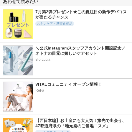
あわせて読みたい
ンリペアエッセンス
ッシュ
ルティメ セラム
マスク
ドクターケイ
ランコム
7月第2弾プレゼント★この夏注目の新作デパコス
ピュレア
が当たるチャンス
スキンケア・基礎化粧品
＼公式Instagramスタッフアカウント開設記念／
11145件
17350件
13631件
5.3
5.6
5.3
オトナの目元に嬉しいケアセット
5番 白玉グルタチオ
スキンクリア クレ
エッセンスイン ク
ンCふりかけマスク
ンズ オイル アロマ
レンジングフォーム
Bio Lucia
タイプ リフレシン
ナンバーズイン(numb
d プログラム
グシトラスの香り
uzin)
アテニア
VITALコミュニティ オープン情報！
ReFa
2241件
2283件
1573件
5.1
5.3
5.2
セルメイジング ビ
クリアエッセンスマ
レチビタエッセンス
【西日本編】お土産にも大人気！旅先で出会う、
タC ブライトニング
スク
マスク
47都道府県の「地元発のご当地コスメ」
マスク
ピュレア
ピュレア