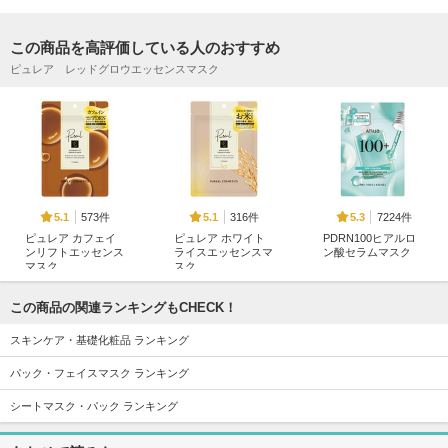
この商品を高評価している人のおすすめ
ピュレア レッドグロウエッセンスマスク
573件
316件
7224件
5.1
5.1
5.3
ピュレア カフェイ
ピュレア ホワイト
PDRN100ヒアルロ
ンリフトエッセンス
ライスエッセンスマ
ン酸セラムマスク
マスク
スク
Anua
ピュレア
ピュレア
この商品の関連ランキングもCHECK！
スキンケア・基礎化粧品 ランキング
パック・フェイスマスク ランキング
シートマスク・パック ランキング
436件
6004件
12957件
5.0
5.3
5.8
ピュレア リジュオ
ABC-Gピールウォ
ジェニフィック ア