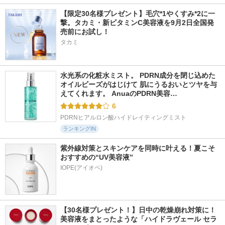
【限定30名様プレゼント】毛穴*1やくすみ*2に一
撃。タカミ・新ビタミンC美容液を9月2日全国発
売前にお試し！
タカミ
水光系の化粧水ミスト。 PDRN成分を閉じ込めた
オイルビーズがはじけて 肌にうるおいとツヤを与
えてくれます。 AnuaのPDRN美容…
6
PDRNヒアルロン酸ハイドレイティングミスト
ランキングIN
紫外線対策とスキンケアを同時に叶える！夏こそ
おすすめの“UV美容液”
IOPE(アイオペ)
【30名様プレゼント！】日中の乾燥崩れ対策に！
美容液をまとったような「ハイドラヴェール セラ