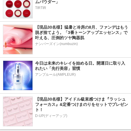
ムパウダー」
TIRTIR
【現品30名様】猛暑と冷房の8月、ファンデはもう
脱ぎ捨てよう。「3番トーンアップエッセンス」で
叶える、圧倒的ツヤ陶器肌
ナンバーズイン(numbuzin)
今日は未来のキレイを始める日。開運日に取り入
れたい「先行美容」習慣
アンプルール(AMPLEUR)
【現品30名様】アイドル級束感つけま『ラッシュ
フォーカス』&定番つけまのりをセットでプレゼン
ト！
D-UP(ディーアップ)